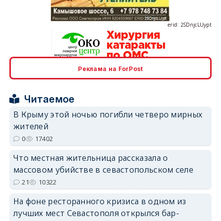
erid: 2SDnjcLUypt
Реклама на ForPost
erid: 2SDnjcrDNw6
Читаемое
В Крыму этой ночью погибли четверо мирных
жителей
0
17402
erid: 2SDnjdPjgYS
Что местная жительница рассказала о
массовом убийстве в севастопольском селе
21
10322
На фоне ресторанного кризиса в одном из
лучших мест Севастополя открылся бар-
erid: 2SDnjdvhGXG