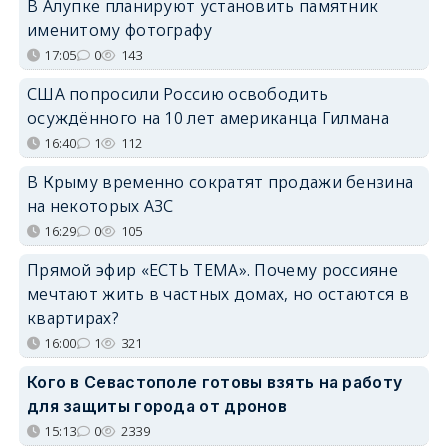
В Алупке планируют установить памятник
именитому фотографу
17:05
0
143
США попросили Россию освободить
осуждённого на 10 лет американца Гилмана
16:40
1
112
В Крыму временно сократят продажи бензина
на некоторых АЗС
16:29
0
105
Прямой эфир «ЕСТЬ ТЕМА». Почему россияне
мечтают жить в частных домах, но остаются в
квартирах?
16:00
1
321
Кого в Севастополе готовы взять на работу
для защиты города от дронов
15:13
0
2339