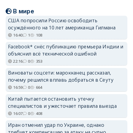
В мире
США попросили Россию освободить
осуждённого на 10 лет американца Гилмана
16:40
1
108
Facebook* снёс публикацию премьера Индии и
объяснил всё технической ошибкой
22:16
0
353
Виноваты соцсети: марокканец рассказал,
почему решился вплавь добраться в Сеуту
16:59
0
664
Китай пытается остановить утечку
специалистов и ужесточает правила выезда
16:07
0
408
Иран отменил удар по Украине, однако
требует компенсацию за атаку на судно