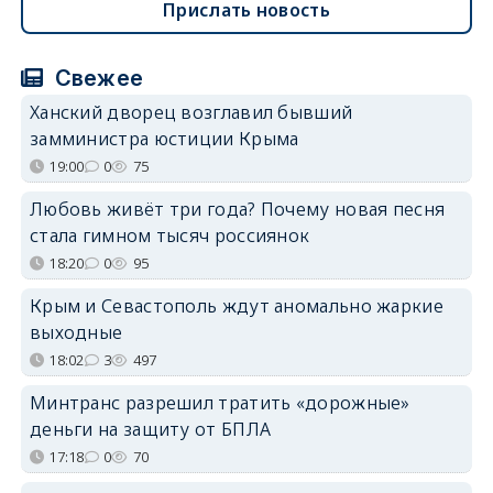
Прислать новость
Свежее
Ханский дворец возглавил бывший
замминистра юстиции Крыма
19:00
0
75
Любовь живёт три года? Почему новая песня
стала гимном тысяч россиянок
18:20
0
95
Крым и Севастополь ждут аномально жаркие
выходные
18:02
3
497
Минтранс разрешил тратить «дорожные»
деньги на защиту от БПЛА
17:18
0
70