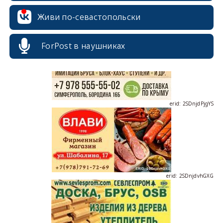
erid: 2SDnjcrDNw6
Живи по-севастопольски
ForPost в наушниках
erid: 2SDnjdPjgYS
erid: 2SDnjdvhGXG