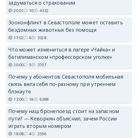
задуматься о страховании
20:01
10
4332
Зооконфликт в Севастополе может оставить
бездомных животных без помощи
17:02
6
3328
Что может измениться в лагере «Чайка» и
батилиманском «профессорском уголке»
20:00
5
3707
Почему у абонентов Севастополя мобильная
связь вела себя по-разному при утреннем
блэкауте
13:00
16
6388
Почему наш бронепоезд стоит на запасном
пути? — Кеворкян объяснил, зачем России
играть вторым номером
18:08
4
2596