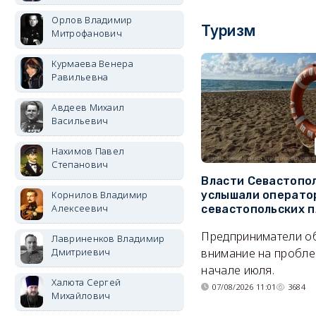
Орлов Владимир
Туризм
Митрофанович
Курмаева Венера
Равильевна
Авдеев Михаил
Васильевич
Нахимов Павел
Степанович
Власти Севастопо
услышали операто
Корнилов Владимир
Алексеевич
севастопольских 
Предприниматели о
Лавриненков Владимир
внимание на пробле
Дмитриевич
начале июля.
Халюта Сергей
07/08/2026 11:01
3684
Михайлович