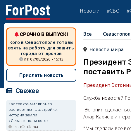
Новости
#СВО
#
Все
Севастопол
СРОЧНО В ВЫПУСК!
Кого в Севастополе готовы
взять на работу для защиты
Новости мира
города от дронов
пт, 07/08/2026 - 15:13
Президент 
поставить 
Прислать новость
Президент Эстонии
Свежее
Служба новостей Fo
Как совхоз-миллионер
Эстония сделает все
растворялся в застройке:
история земли
Алар Карис в интерв
«Севастопольского»
18:01
3
384
"Мы сделаем все воз