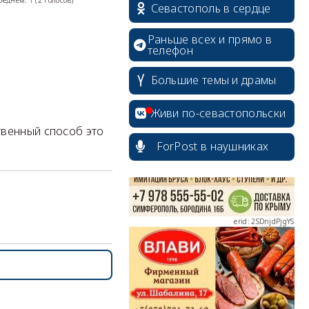
среднем:
1
(
2
голосов)
Севастополь в сердце
Раньше всех и прямо в
телефон
Большие темы и драмы
erid: 2SDnjcrDNw6
Живи по-севастопольски
твенный способ это
ForPost в наушниках
erid: 2SDnjdPjgYS
erid: 2SDnjdvhGXG