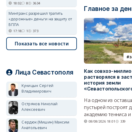
18:02
8
3634
Главное за ден
Минтранс разрешил тратить
«дорожные» деньги на защиту от
БПЛА
17:18
1
373
Показать все новости
з
Как совхоз-милли
Лица Севастополя
растворялся в зас
история земли
Куницын Сергей
«Севастопольског
Владимирович
На одном из оставш
Остряков Николай
пустырей построят д
Алексеевич
академию тенниса и 
08/08/2026 18:01
339
Сердюк (Мишин) Максим
Анатольевич