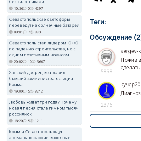
беспилотниками
10:36
0
4297
Севастопольские светофоры
Теги:
переведут на солнечные батареи
09:01
7
890
Обсуждение (2
Севастополь стал лидером ЮФО
по падению строительства, но с
sergey-
одним позитивным нюансом
Пожив в
20:02
10
3667
сделать 
5858
Ханский дворец возглавил
бывший замминистра юстиции
кучер20
Крыма
19:00
5
8212
Диагноз
Любовь живёт три года? Почему
2376
новая песня стала гимном тысяч
россиянок
18:20
5
1211
Крым и Севастополь ждут
аномально жаркие выходные