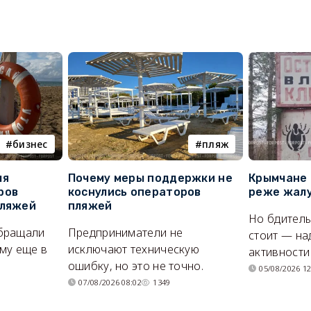
бизнес
пляж
ля
Почему меры поддержки не
Крымчане 
ров
коснулись операторов
реже жалу
пляжей
пляжей
Но бдитель
бращали
Предприниматели не
стоит — на
му еще в
исключают техническую
активности
ошибку, но это не точно.
05/08/2026 12
07/08/2026 08:02
1349