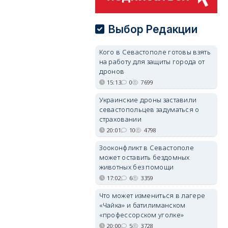
Выбор Редакции
Кого в Севастополе готовы взять
на работу для защиты города от
дронов
15:13
0
7699
Украинские дроны заставили
севастопольцев задуматься о
страховании
20:01
10
4798
Зооконфликт в Севастополе
может оставить бездомных
животных без помощи
17:02
6
3359
Что может измениться в лагере
«Чайка» и батилиманском
«профессорском уголке»
20:00
5
3728