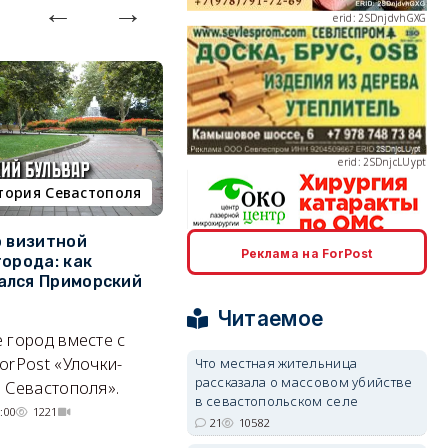
erid: 2SDnjcLUypt
тория Севастополя
недвижимость
о визитной
Севастополь стал лидером
К
Реклама на ForPost
erid: 2SDnjcrDNw6
города: как
ЮФО по падению
в
ался Приморский
строительства, но с одним
г
позитивным нюансом
Читаемое
Ч
 город вместе с
Кризис ударил по регионам
го
orPost «Улочки-
совершенно по-разному.
Что местная жительница
рассказала о массовом убийстве
 Севастополя».
07/08/2026 20:02
3663
в севастопольском селе
erid: 2SDnjdPjgYS
:00
1221
21
10582