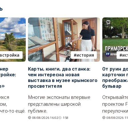
ь
астройка
история
ис
онер
Карты, книги, два станка:
От руин д
тройке:
чем интересна новая
карточки 
выставка в музее крымского
преображ
о»
просветителя
бульвар
ихся
Многие экспонаты впервые
Открывайте
ом,
представлены широкой
проектом F
что-то ещё.
публике.
переулочки
08/08/2026 16:02
158
08/08/2026 11