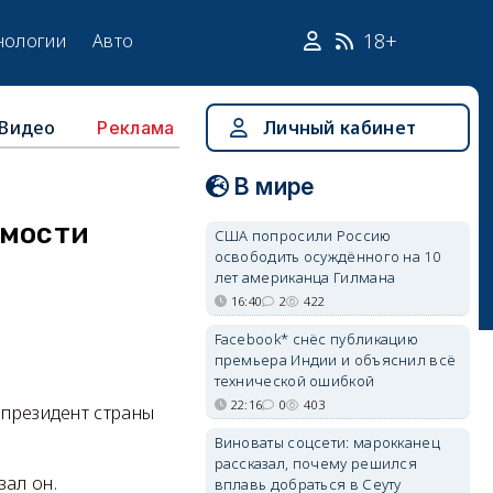
18+
нологии
Авто
Видео
Личный кабинет
Реклама
В мире
имости
США попросили Россию
освободить осуждённого на 10
лет американца Гилмана
16:40
2
422
Facebook* снёс публикацию
премьера Индии и объяснил всё
технической ошибкой
22:16
0
403
 президент страны
Виноваты соцсети: марокканец
рассказал, почему решился
зал он.
вплавь добраться в Сеуту