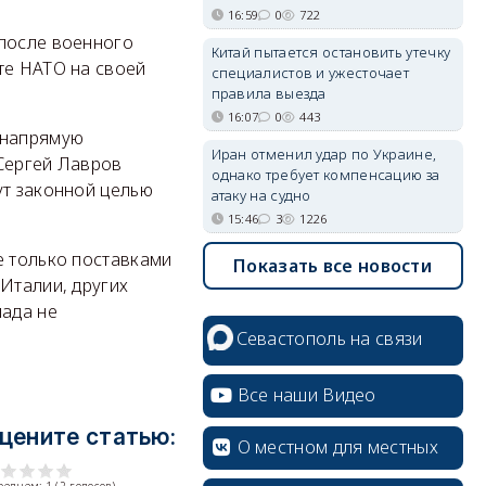
16:59
0
722
 после военного
Китай пытается остановить утечку
те НАТО на своей
специалистов и ужесточает
правила выезда
16:07
0
443
 напрямую
Иран отменил удар по Украине,
 Сергей Лавров
однако требует компенсацию за
ут законной целью
атаку на судно
15:46
3
1226
е только поставками
Показать все новости
Италии, других
пада не
Севастополь на связи
Все наши Видео
цените статью:
О местном для местных