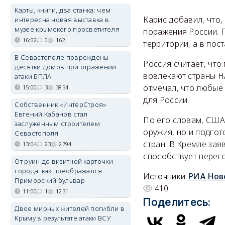
Карты, книги, два станка: чем
Карис добавил, что
интересна новая выставка в
музее крымского просветителя
поражения России. 
16:02
0
162
территории, а в пос
В Севастополе повреждены
Россия считает, чт
десятки домов при отражении
вовлекают страны Н
атаки БПЛА
отмечал, что любые 
15:00
3
3854
для России.
Собственник «ИнтерСтроя»
Евгений Кабанов стал
По его словам, США 
заслуженным строителем
оружия, но и подгот
Севастополя
стран. В Кремле зая
13:04
23
2794
способствует перего
От руин до визитной карточки
города: как преображался
Источники
РИА Нов
Приморский бульвар
410
11:00
1
1231
Поделитесь:
Двое мирных жителей погибли в
Крыму в результате атаки ВСУ