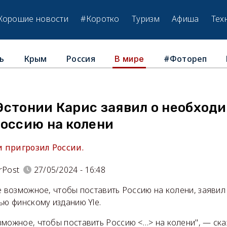
Хорошие новости
#Коротко
Туризм
Афиша
Тех
ь
Крым
Россия
#Фотореп
В мире
Эстонии Карис заявил о необход
Россию на колени
 пригрозил России.
rPost
27/05/2024 - 16:48
 возможное, чтобы поставить Россию на колени, заявил
ью финскому изданию Yle.
можное, чтобы поставить Россию <…> на колени", — ска