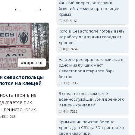
Ханский дворец возглавил
бывший замминистра юстиции
Крыма
5
8169
erid: 2SDnjdvhGXG
Кого в Севастополе готовы взять
на работу для защиты города от
дронов
0
7654
На фоне ресторанного кризиса в
коротко
Балаклава
одном из лучших мест
Севастополя открылся бар-
бистро
и севастопольцы
В Севастополе утвердили
Н
ются на клещей
проект застройки центра
С
13
7350
Балаклавы
и
В севастопольском селе
ность терять не
военнослужащий убил военного
Там появится туристический
М
двигается пик
и мирных жителей
квартал с отелями и
н
 членистоногих.
4
7292
парковками.
:43
263
Крымчанин печатал боевые
05/08/2026 08:01
5559
дроны для СБУ на 3D-принтере в
своей квартире