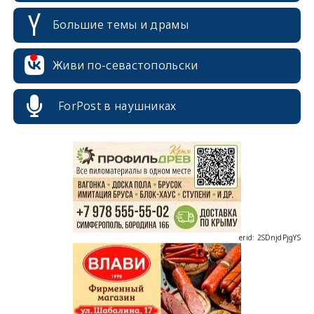
Большие темы и драмы
Живи по-севастопольски
erid: 2SDnjcrDNw6
ForPost в наушниках
erid: 2SDnjdPjgYS
erid: 2SDnjdvhGXG