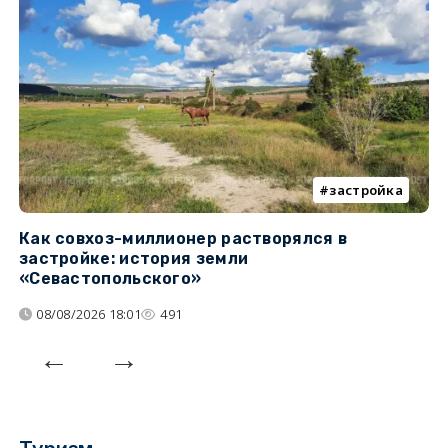
застройка
Как совхоз-миллионер растворялся в
К
застройке: история земли
н
«Севастопольского»
п
08/08/2026 18:01
491