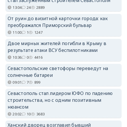
стал заслуженным строителем Севастополя
13:04
24
2889
От руин до визитной карточки города: как
преображался Приморский бульвар
11:00
1
1247
Двое мирных жителей погибли в Крыму в
результате атаки ВСУ беспилотниками
10:36
0
4416
Севастопольские светофоры переведут на
солнечные батареи
09:01
7
899
Севастополь стал лидером ЮФО по падению
строительства, но с одним позитивным
нюансом
20:02
10
3683
Ханский дворец возглавил бывший