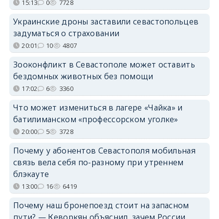
15:13
0
7728
Украинские дроны заставили севастопольцев
задуматься о страховании
20:01
10
4807
Зооконфликт в Севастополе может оставить
бездомных животных без помощи
17:02
6
3360
Что может измениться в лагере «Чайка» и
батилиманском «профессорском уголке»
20:00
5
3728
Почему у абонентов Севастополя мобильная
связь вела себя по-разному при утреннем
блэкауте
13:00
16
6419
Почему наш бронепоезд стоит на запасном
пути? — Кеворкян объяснил, зачем России