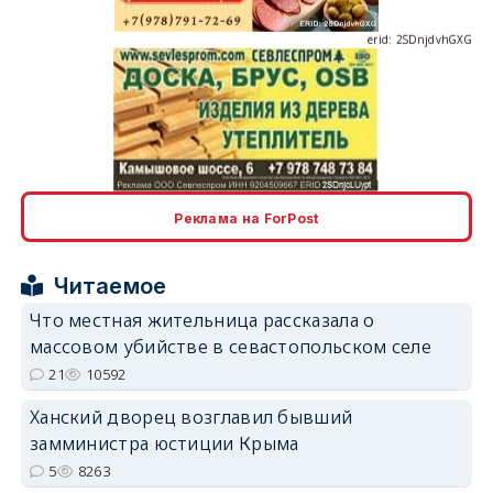
erid: 2SDnjcLUypt
Реклама на ForPost
Читаемое
erid: 2SDnjcrDNw6
Что местная жительница рассказала о
массовом убийстве в севастопольском селе
21
10592
Ханский дворец возглавил бывший
замминистра юстиции Крыма
erid: 2SDnjdPjgYS
5
8263