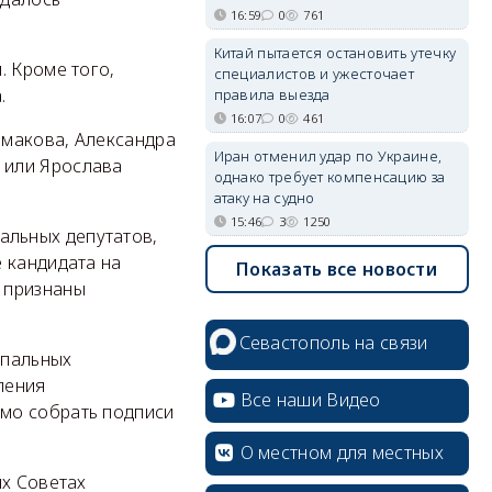
16:59
0
761
Китай пытается остановить утечку
. Кроме того,
специалистов и ужесточает
.
правила выезда
16:07
0
461
рмакова, Александра
Иран отменил удар по Украине,
 или Ярослава
однако требует компенсацию за
атаку на судно
15:46
3
1250
пальных депутатов,
 кандидата на
Показать все новости
 признаны
Севастополь на связи
ипальных
ления
Все наши Видео
мо собрать подписи
О местном для местных
ых Cоветах