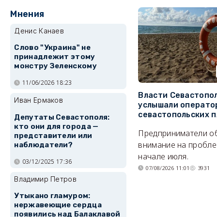
Мнения
Денис Канаев
Слово "Украина" не
принадлежит этому
монстру Зеленскому
11/06/2026 18:23
Власти Севастопо
Иван Ермаков
услышали операто
севастопольских 
Депутаты Севастополя:
кто они для города —
Предприниматели о
представители или
внимание на пробле
наблюдатели?
начале июля.
03/12/2025 17:36
07/08/2026 11:01
3931
Владимир Петров
Утыкано гламуром:
нержавеющие сердца
появились над Балаклавой