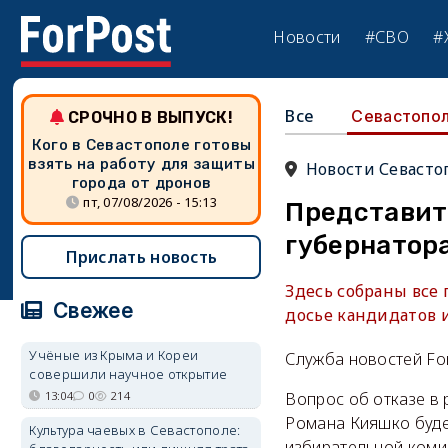
Новости
#СВО
#
Все
Севастопо
СРОЧНО В ВЫПУСК!
Кого в Севастополе готовы
взять на работу для защиты
Новости Севасто
города от дронов
пт, 07/08/2026 - 15:13
Представит
губернатор
Прислать новость
Здесь собраны все
Свежее
досье кандидатов 
Учёные из Крыма и Кореи
Служба новостей Fo
совершили научное открытие
13:04
0
214
Вопрос об отказе в
Романа Кияшко буде
Культура чаевых в Севастополе:
избирательной комис