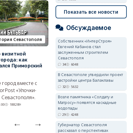
Показать все новости
Обсуждаемое
тория Севастополя
недвижимость
Собственник «ИнтерСтроя»
Евгений Кабанов стал
заслуженным строителем
о визитной
Севастополь стал лидером
К
Севастополя
города: как
ЮФО по падению
в
34
6048
ался Приморский
строительства, но с одним
г
позитивным нюансом
В Севастополе утвердили проект
Ч
застройки центра Балаклавы
 город вместе с
Кризис ударил по регионам
го
32
5632
orPost «Улочки-
совершенно по-разному.
Возле памятника «Солдату и
 Севастополя».
07/08/2026 20:02
4297
Матросу» появятся каскадные
:00
1882
водопады
29
4248
Губернатор Севастополя
рассказал о перспективах