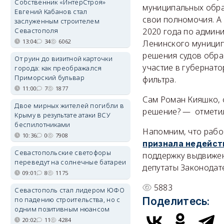
Собственник «ИнтерСтроя»
муниципальных обра
Евгений Кабанов стал
свои полномочия. А
заслуженным строителем
Севастополя
2020 года по админ
13:04
34
6062
Ленинского муницип
решения судов обра
От руин до визитной карточки
участие в губернат
города: как преображался
Приморский бульвар
фильтра.
11:00
7
1877
Сам Роман Кияшко, 
Двое мирных жителей погибли в
решение? — отметил,
Крыму в результате атаки ВСУ
беспилотниками
Напомним, что рабо
10:36
0
7908
признала недейст
Севастопольские светофоры
поддержку выдвижен
переведут на солнечные батареи
депутаты Законодат
09:01
8
1175
5883
Севастополь стал лидером ЮФО
по падению строительства, но с
Поделитесь:
одним позитивным нюансом
20:02
11
4284