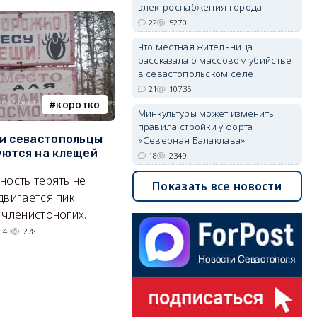
электроснабжения города
22
5270
Что местная жительница
рассказала о массовом убийстве
в севастопольском селе
21
10735
коротко
Балаклава
Минкультуры может изменить
правила стройки у форта
и севастопольцы
В Севастополе утвердили
Н
«Северная Балаклава»
ются на клещей
проект застройки центра
С
18
2349
Балаклавы
и
ность терять не
Показать все новости
Там появится туристический
М
двигается пик
квартал с отелями и
н
 членистоногих.
парковками.
:43
278
05/08/2026 08:01
5634