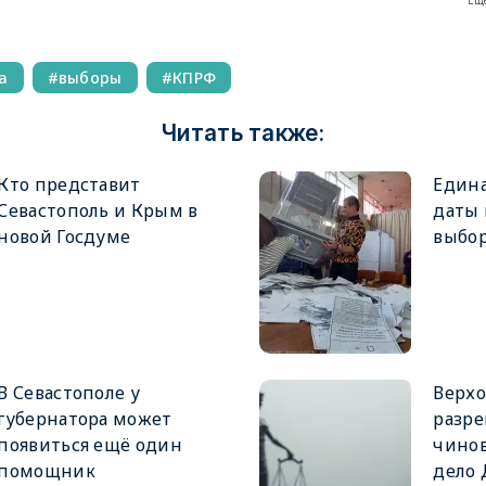
Еще
а
выборы
КПРФ
Читать также:
Кто представит
Едина
Севастополь и Крым в
даты
новой Госдуме
выбор
В Севастополе у
Верхо
губернатора может
разре
появиться ещё один
чинов
помощник
дело