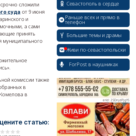
Севастополь в сердце
осрочно сложили
от 9 июня
го суда
Раньше всех и прямо в
аринского и
телефон
мочными, а сами
ающие принять
Большие темы и драмы
erid: 2SDnjcrDNw6
ия муниципального
Живи по-севастопольски
ложительное
ForPost в наушниках
ись».
ьной комиссии также
erid: 2SDnjdPjgYS
собранных в
 Комелова в
цените статью:
erid: 2SDnjdvhGXG