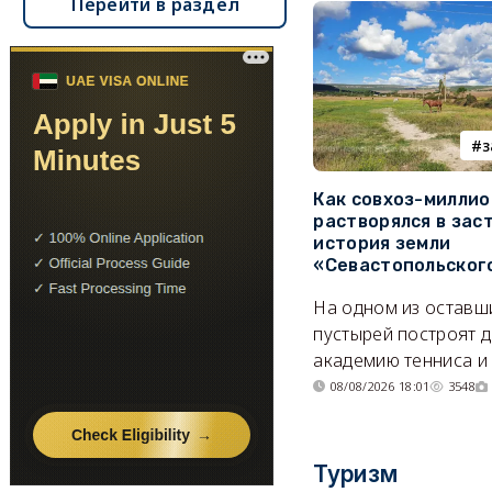
Перейти в раздел
з
Как совхоз-милли
растворялся в зас
история земли
«Севастопольског
На одном из оставш
пустырей построят д
академию тенниса и 
08/08/2026 18:01
3548
Туризм