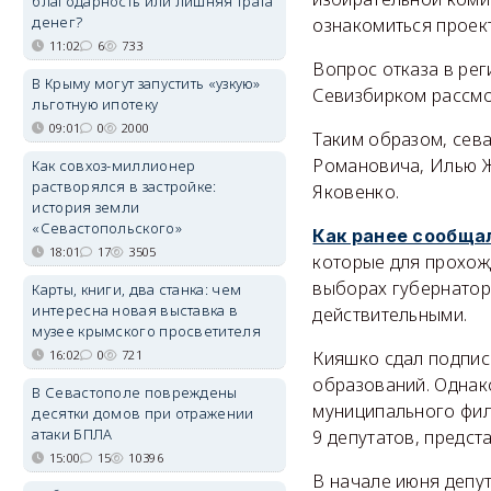
благодарность или лишняя трата
денег?
ознакомиться проек
11:02
6
733
Вопрос отказа в рег
В Крыму могут запустить «узкую»
Севизбирком рассмо
льготную ипотеку
09:01
0
2000
Таким образом, сев
Романовича, Илью Ж
Как совхоз-миллионер
растворялся в застройке:
Яковенко.
история земли
«Севастопольского»
Как ранее сообща
18:01
17
3505
которые для прохож
выборах губернатор
Карты, книги, два станка: чем
интересна новая выставка в
действительными.
музее крымского просветителя
16:02
0
721
Кияшко сдал подпис
образований. Однак
В Севастополе повреждены
муниципального фил
десятки домов при отражении
атаки БПЛА
9 депутатов, предст
15:00
15
10396
В начале июня депут