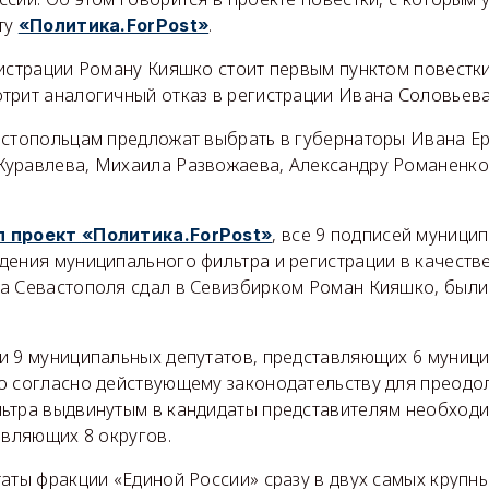
ту
.
«Политика.ForPost»
истрации Роману Кияшко стоит первым пунктом повестки
трит аналогичный отказ в регистрации Ивана Соловьева
астопольцам предложат выбрать в губернаторы Ивана Е
уравлева, Михаила Развожаева, Александру Романенко
, все 9 подписей муници
л проект
«Политика.ForPost»
дения муниципального фильтра и регистрации в качестве
а Севастополя сдал в Севизбирком Роман Кияшко, были
и 9 муниципальных депутатов, представляющих 6 муниц
о согласно действующему законодательству для преодо
ьтра выдвинутым в кандидаты представителям необходи
авляющих 8 округов.
аты фракции «Единой России» сразу в двух самых крупн