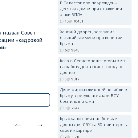
В Севастополе повреждены
десятки домов при отражении
атаки БПЛА
15
10451
Ханский дворец возглавил
erid: 2SDnjdvhGXG
 назвал Совет
бывший замминистра юстиции
рации «кадровой
Крыма
ой»
6
9845
Кого в Севастополе готовы взять
на работу для защиты города от
дронов
0
9317
Двое мирных жителей погибли в
Крыму в результате атаки ВСУ
беспилотниками
0
7947
Крымчанин печатал боевые
дроны для СБУ на 3D-принтере в
своей квартире
2
6568