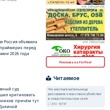
 нет голосов
erid: 2SDnjcLUypt
я Россия объявила
 праймериз перед
ами 2026 года
Реклама на ForPost
erid: 2SDnjcrDNw6
Читаемое
вный суд
Что местная жительница
рассказала о массовом убийстве
шил критиковать
в севастопольском селе
erid: 2SDnjdPjgYS
ников: причём тут
21
10737
 Долиной