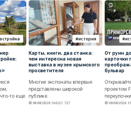
астройка
история
ис
онер
Карты, книги, два станка:
От руин д
тройке:
чем интересна новая
карточки 
выставка в музее крымского
преображ
о»
просветителя
бульвар
ихся
Многие экспонаты впервые
Открывайте
ом,
представлены широкой
проектом F
что-то ещё.
публике.
переулочки
08/08/2026 16:02
727
08/08/2026 11