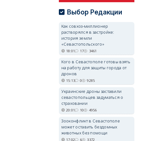
Выбор Редакции
Как совхоз-миллионер
растворялся в застройке:
история земли
«Севастопольского»
18:01
17
3461
Кого в Севастополе готовы взять
на работу для защиты города от
дронов
15:13
0
9285
Украинские дроны заставили
севастопольцев задуматься о
страховании
20:01
10
4956
Зооконфликт в Севастополе
может оставить бездомных
животных без помощи
17:02
6
3372