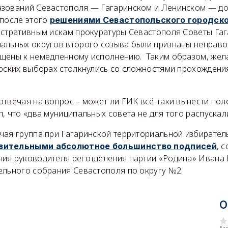
зований Севастополя — Гагаринском и Ленинском — д
 после этого
решениями Севастопольского городско
истративным искам прокуратуры Севастополя Советы Гаг
альных округов второго созыва были признаны неправо
щены к немедленному исполнению. Таким образом, жел
орских выборах столкнулись со сложностями прохожден
отвечая на вопрос – может ли ГИК всё-таки вынести по
 что «два муниципальных совета не для того распускал
чая группа при Гагаринской территориальной избирател
, 
вительными абсолютное большинство подписей
ия руководителя реготделения партии «Родина» Ивана
ельного собрания Севастополя по округу №2.
О