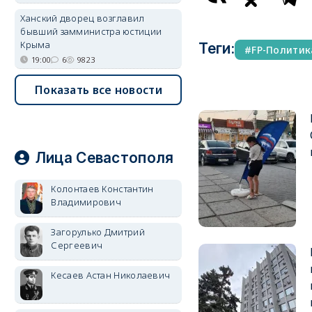
Ханский дворец возглавил
бывший замминистра юстиции
Крыма
Теги:
FP-Политик
19:00
6
9823
Показать все новости
Лица Севастополя
Колонтаев Константин
Владимирович
Загорулько Дмитрий
Сергеевич
Кесаев Астан Николаевич