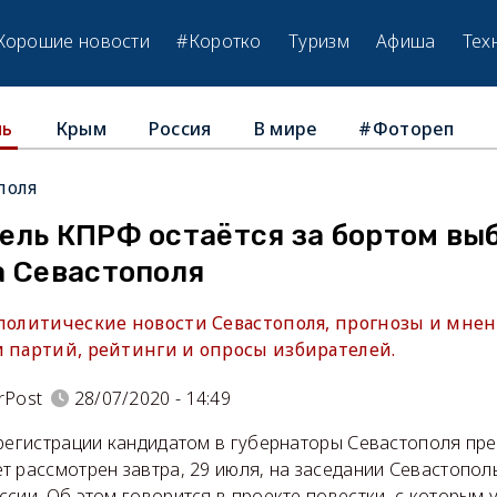
Хорошие новости
#Коротко
Туризм
Афиша
Тех
Крым
Россия
В мире
#Фотореп
ль
поля
ель КПРФ остаётся за бортом вы
а Севастополя
 политические новости Севастополя, прогнозы и мнен
и партий, рейтинги и опросы избирателей.
rPost
28/07/2020 - 14:49
 регистрации кандидатом в губернаторы Севастополя пр
т рассмотрен завтра, 29 июля, на заседании Севастопол
сии. Об этом говорится в проекте повестки, с которым 