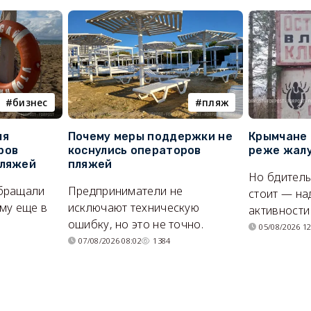
бизнес
пляж
ля
Почему меры поддержки не
Крымчане 
ров
коснулись операторов
реже жалу
пляжей
пляжей
Но бдитель
бращали
Предприниматели не
стоит — на
му еще в
исключают техническую
активности
ошибку, но это не точно.
05/08/2026 12
07/08/2026 08:02
1384