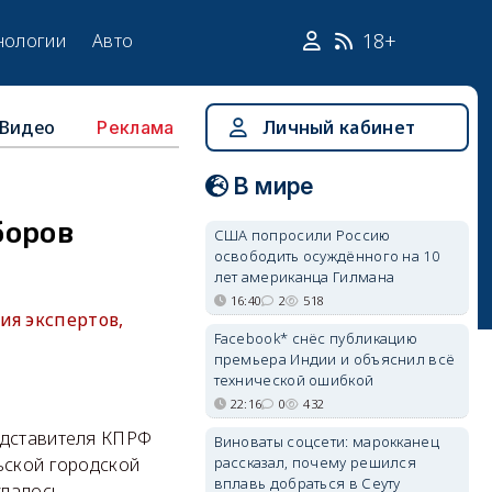
18+
нологии
Авто
Видео
Личный кабинет
Реклама
В мире
боров
США попросили Россию
освободить осуждённого на 10
лет американца Гилмана
16:40
2
518
ия экспертов,
Facebook* снёс публикацию
премьера Индии и объяснил всё
технической ошибкой
22:16
0
432
едставителя КПРФ
Виноваты соцсети: марокканец
рассказал, почему решился
ьской городской
вплавь добраться в Сеуту
удалось