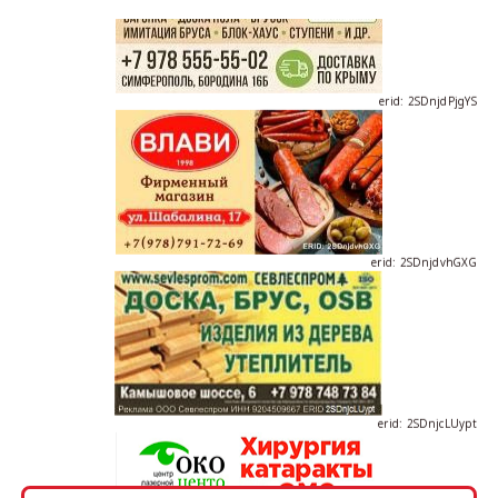
erid: 2SDnjdPjgYS
erid: 2SDnjdvhGXG
erid: 2SDnjcLUypt