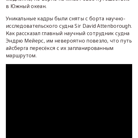
в Южный океан.
Уникальные кадры были сняты с борта научно-
исследовательского судна Sir David Attenborough.
Как рассказал главный научный сотрудник судна
Эндрю Мейерс, им невероятно повезло, что путь
айсберга пересёкся с их запланированным
маршрутом.