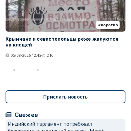
коротко
Крымчане и севастопольцы реже жалуются
В
на клещей
ц
05/08/2026 12:43
216
Прислать новость
Свежее
Индийский парламент потребовал
безусловных извинений от главы Meta*