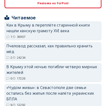
Реклама на ForPost
erid: 2SDnjcrDNw6
Читаемое
Как в Крыму в переплёте старинной книги
нашли ханскую грамоту XVI века
1
36907
erid: 2SDnjdPjgYS
Пчеловод рассказал, как правильно хранить
мёд
2
24234
В Крыму этой ночью погибли четверо мирных
жителей
erid: 2SDnjdvhGXG
0
17226
«Чудом живы»: в Севастополе две семьи
остались без жилья после налёта украинских
БПЛА
9
12292