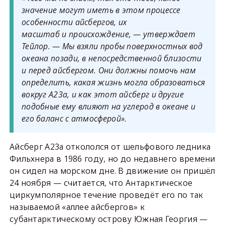
значение могут иметь в этом процессе
особенности айсбергов, их
масштаб и происхождение, — утверждает
Тейлор. — Мы взяли пробы поверхностных вод
океана позади, в непосредственной близости
и перед айсбергом. Они должны помочь нам
определить, какая жизнь могла образоваться
вокруг A23a, и как этот айсберг и другие
подобные ему влияют на углерод в океане и
его баланс с атмосферой».
Айсберг А23а откололся от шельфового ледника
Фильхнера в 1986 году, но до недавнего времени
он сидел на морском дне. В движение он пришёл
24 ноября — считается, что Антарктическое
циркумполярное течение проведёт его по так
называемой «аллее айсбергов» к
субантарктическому острову Южная Георгия —