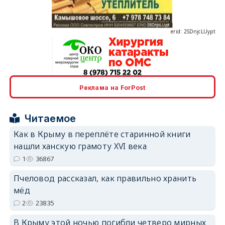
erid: 2SDnjcLUypt
erid: 2SDnjcrDNw6
Реклама на ForPost
Читаемое
Как в Крыму в переплёте старинной книги
нашли ханскую грамоту XVI века
1
36867
erid: 2SDnjdPjgYS
Пчеловод рассказал, как правильно хранить
мёд
2
23835
В Крыму этой ночью погибли четверо мирных