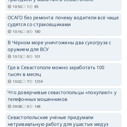
10:50
1
85
ОСАГО без ремонта: почему водители всё чаще
судятся со страховщиками
10:16
0
180
В Чёрном море уничтожены два сухогруза с
оружием для ВСУ
10:13
0
101
Где в Севастополе можно заработать 100
тысяч в месяц
10:02
7
1259
Что доверчивые севастопольцы «покупают» у
телефонных мошенников
09:08
0
148
Севастопольские учёные придумали
нетривиальную работу для ушастых медуз