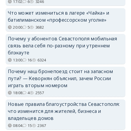
17:02
6
3246
Что может измениться в лагере «Чайка» и
батилиманском «профессорском уголке»
20:00
5
3682
Почему у абонентов Севастополя мобильная
связь вела себя по-разному при утреннем
блэкауте
13:00
16
6324
Почему наш бронепоезд стоит на запасном
пути? — Кеворкян объяснил, зачем России
играть вторым номером
18:08
4
2557
Новые правила благоустройства Севастополя:
что изменится для жителей, бизнеса и
владельцев домов
08:04
15
2367