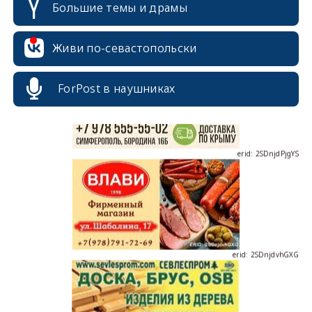
Большие темы и драмы
erid: 2SDnjcrDNw6
Живи по-севастопольски
ForPost в наушниках
erid: 2SDnjdPjgYS
erid: 2SDnjdvhGXG