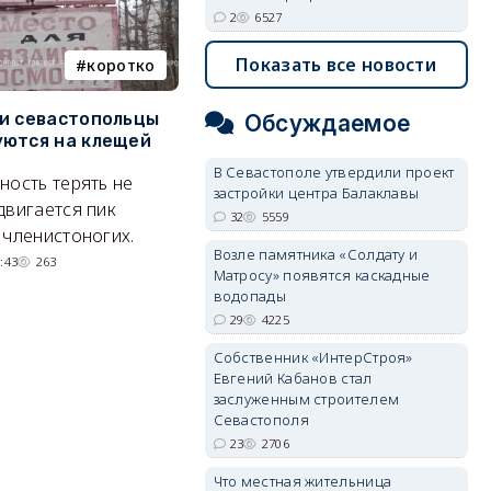
2
6527
Показать все новости
коротко
Балаклава
и севастопольцы
В Севастополе утвердили
Н
Обсуждаемое
ются на клещей
проект застройки центра
С
Балаклавы
и
В Севастополе утвердили проект
ность терять не
застройки центра Балаклавы
Там появится туристический
М
двигается пик
32
5559
квартал с отелями и
н
 членистоногих.
Возле памятника «Солдату и
парковками.
:43
263
Матросу» появятся каскадные
05/08/2026 08:01
5559
водопады
29
4225
Собственник «ИнтерСтроя»
Евгений Кабанов стал
заслуженным строителем
Севастополя
23
2706
Что местная жительница