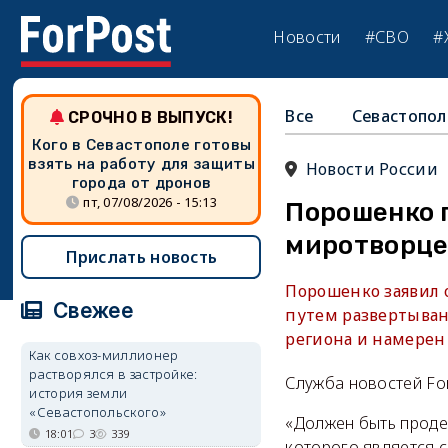
Новости
#СВО
#
Все
Севастопол
СРОЧНО В ВЫПУСК!
Кого в Севастополе готовы
взять на работу для защиты
Новости России
города от дронов
пт, 07/08/2026 - 15:13
Порошенко 
миротворце
Прислать новость
Порошенко заявил 
Свежее
путем развертыван
региона и намерен 
Как совхоз-миллионер
растворялся в застройке:
Служба новостей Fo
история земли
«Севастопольского»
«Должен быть проде
18:01
3
339
которого является 