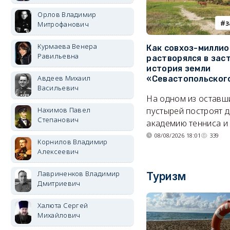
Орлов Владимир
з
Митрофанович
Курмаева Венера
Как совхоз-милли
Равильевна
растворялся в зас
история земли
Авдеев Михаил
«Севастопольског
Васильевич
На одном из оставш
Нахимов Павел
пустырей построят д
Степанович
академию тенниса и 
08/08/2026 18:01
339
Корнилов Владимир
Алексеевич
Лавриненков Владимир
Туризм
Дмитриевич
Халюта Сергей
Михайлович