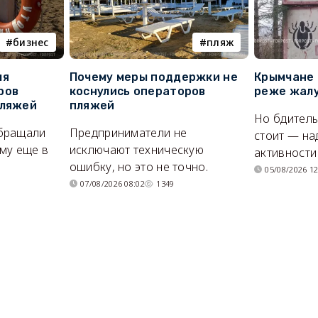
бизнес
пляж
ля
Почему меры поддержки не
Крымчане 
ров
коснулись операторов
реже жалу
пляжей
пляжей
Но бдитель
бращали
Предприниматели не
стоит — на
му еще в
исключают техническую
активности
ошибку, но это не точно.
05/08/2026 12
07/08/2026 08:02
1349