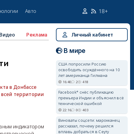
18+
нологии
Авто
Видео
Личный кабинет
Реклама
В мире
ти
США попросили Россию
освободить осуждённого на 10
лет американца Гилмана
16:40
2
418
кта в Донбассе
Facebook* снёс публикацию
 всей территории
премьера Индии и объяснил всё
технической ошибкой
22:16
0
403
Виноваты соцсети: марокканец
рассказал, почему решился
авным индикатором
вплавь добраться в Сеуту
иротворческой