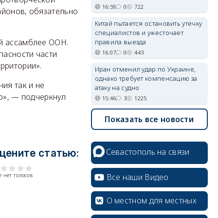
16:59
0
722
айонов, обязательно
Китай пытается остановить утечку
специалистов и ужесточает
ой ассамблее ООН.
правила выезда
16:07
0
443
пасности части
рритории».
Иран отменил удар по Украине,
однако требует компенсацию за
ия так и не
атаку на судно
ю», — подчеркнул
15:46
3
1225
Показать все новости
Севастополь на связи
цените статью:
Все наши Видео
 нет голосов
О местном для местных