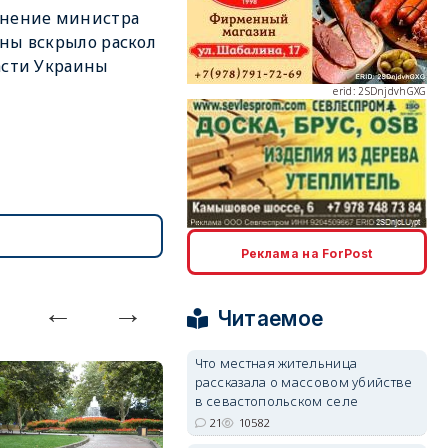
ьнение министра
ны вскрыло раскол
асти Украины
erid: 2SDnjdvhGXG
erid: 2SDnjcLUypt
Реклама на ForPost
Читаемое
Что местная жительница
рассказала о массовом убийстве
erid: 2SDnjcrDNw6
в севастопольском селе
21
10582