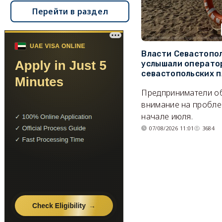
Перейти в раздел
Власти Севастопо
услышали операто
севастопольских 
Предприниматели о
внимание на пробле
начале июля.
07/08/2026 11:01
3684