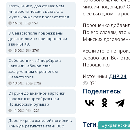
Карты, книги, два станка: чем
миссии под эгидой 
интересна новая выставка в
с ее выходом на рос
музее крымского просветителя
16:02
0
158
Порошенко добавил,
По его словам, это 
В Севастополе повреждены
десятки домов при отражении
Минских договоренн
атаки БПЛА
«Если этого не прои
15:00
3
3761
заработает. Вся отв
Собственник «ИнтерСтроя»
Порошенко.
Евгений Кабанов стал
заслуженным строителем
Источники
ДНР 24
Севастополя
371
13:04
23
2762
Поделитесь:
От руин до визитной карточки
города: как преображался
Приморский бульвар
11:00
1
1221
Двое мирных жителей погибли в
Теги:
украински
Крыму в результате атаки ВСУ