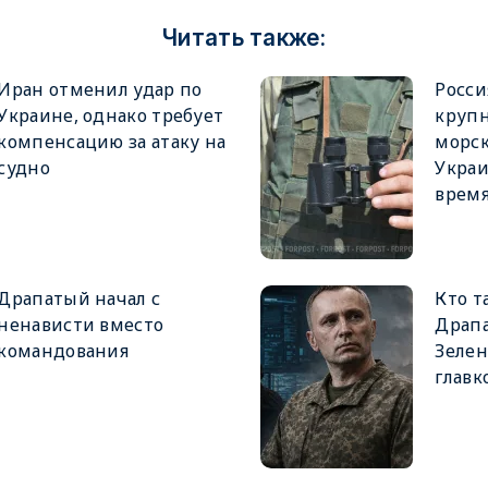
Читать также:
Иран отменил удар по
Росси
Украине, однако требует
крупн
компенсацию за атаку на
морск
судно
Украи
врем
Драпатый начал с
Кто т
ненависти вместо
Драпа
командования
Зеле
главк