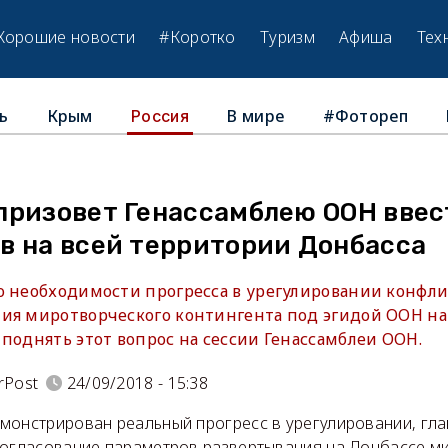
Хорошие новости
#Коротко
Туризм
Афиша
Тех
ь
Крым
В мире
#Фотореп
Россия
призовет Генассамблею ООН ввес
в на всей территории Донбасса
о необходимости прогресса в урегулировании конфли
ия миротворческого контингента под эгидой ООН на
поднять этот вопрос на сессии Генассамблеи ООН.
rPost
24/09/2018 - 15:38
монстрирован реальный прогресс в урегулировании, гл
согласование параметров развертывания на Донбассе м