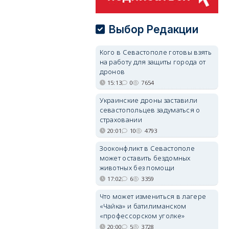
Выбор Редакции
Кого в Севастополе готовы взять
на работу для защиты города от
дронов
15:13
0
7654
Украинские дроны заставили
севастопольцев задуматься о
страховании
20:01
10
4793
Зооконфликт в Севастополе
может оставить бездомных
животных без помощи
17:02
6
3359
Что может измениться в лагере
«Чайка» и батилиманском
«профессорском уголке»
20:00
5
3728