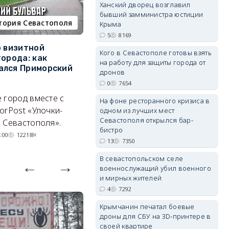
Ханский дворец возглавил
бывший замминистра юстиции
тория Севастополя
недвижимость
Крыма
5
8169
erid: 2SDnjdPjgYS
о визитной
Севастополь стал лидером
К
Кого в Севастополе готовы взять
города: как
ЮФО по падению
в
на работу для защиты города от
ался Приморский
строительства, но с одним
г
дронов
позитивным нюансом
0
7654
Ч
 город вместе с
Кризис ударил по регионам
го
На фоне ресторанного кризиса в
orPost «Улочки-
совершенно по-разному.
одном из лучших мест
erid: 2SDnjdvhGXG
Севастополя открылся бар-
 Севастополя».
07/08/2026 20:02
3663
бистро
:00
1221
13
7350
В севастопольском селе
военнослужащий убил военного
и мирных жителей
4
7292
Крымчанин печатал боевые
дроны для СБУ на 3D-принтере в
своей квартире