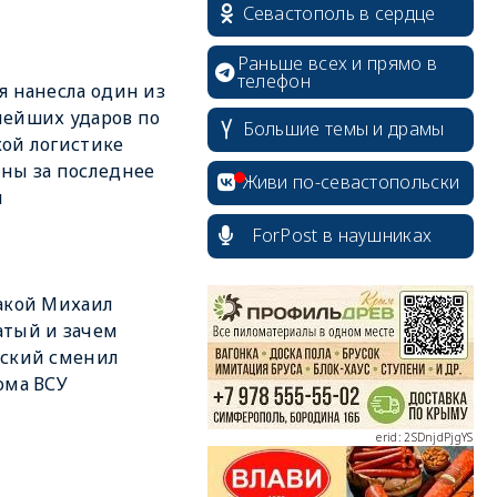
Севастополь в сердце
Раньше всех и прямо в
телефон
я нанесла один из
ейших ударов по
Большие темы и драмы
ой логистике
ны за последнее
Живи по-севастопольски
я
ForPost в наушниках
erid: 2SDnjcrDNw6
акой Михаил
тый и зачем
нский сменил
ома ВСУ
erid: 2SDnjdPjgYS