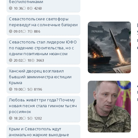
беспилотниками
10:36
0
4260
Севастопольские светофоры
переведут на солнечные батареи
09:01
7
886
Севастополь стал лидером ЮФО
по падению строительства, но с
одним позитивным нюансом
20:02
10
3663
Ханский дворец возглавил
бывший замминистра юстиции
Крыма
19:00
5
8196
Любовь живёт три года? Почему
новая песня стала гимном тысяч
россиянок
18:20
5
1202
Крым и Севастополь ждут
аномально жаркие выходные