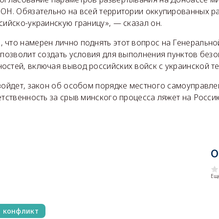
ООН. Обязательно на всей территории оккупированных р
сийско-украинскую границу», — сказал он.
 что намерен лично поднять этот вопрос на Генеральн
«позволит создать условия для выполнения пунктов безо
остей, включая вывод российских войск с украинской те
зойдет, закон об особом порядке местного самоуправлен
етственность за срыв минского процесса ляжет на Росси
О
Еще
й конфликт