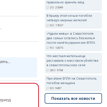
правильно хранить мёд
erid: 2SDnjdPjgYS
2
23549
В Крыму этой ночью погибли
четверо мирных жителей
0
17037
..
«Чудом живы»: в Севастополе
erid: 2SDnjdvhGXG
две семьи остались без жилья
после налёта украинских БПЛА
9
12075
Что местная жительница
рассказала о массовом убийстве
ать...
в севастопольском селе
20
9758
При атаке БПЛА на Севастополь
погибла женщина
0
9497
Показать все новости
период