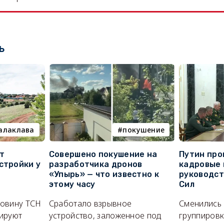
ь
алаклава
покушение
т
Совершено покушение на
Путин про
стройки у
разработчика дронов
кадровые 
«Упырь» — что известно к
руководс
этому часу
Сил
ловину ТСН
Сработало взрывное
Сменились
ируют
устройство, заложенное под
группировк