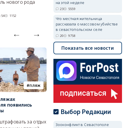
ль нового рода
на этой неделе
05/08/2026 08:01
4438
23
5559
:54
1152
Что местная жительница
рассказала о массовом убийстве
в севастопольском селе
20
9758
Показать все новости
пляж
туризм
пляжах
Двух москвичей на
П
ля появились
сапбордах унесло от берега
о
ры
Крыма на километр в море
б
Выбор Редакции
Е
штрафовать за отдых
Спасатели благополучно
Зооконфликт в Севастополе
Н