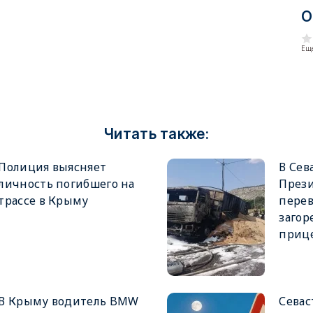
О
Еще
Читать также:
Полиция выясняет
В Сев
личность погибшего на
Прези
трассе в Крыму
перев
загор
приц
В Крыму водитель BMW
Севас