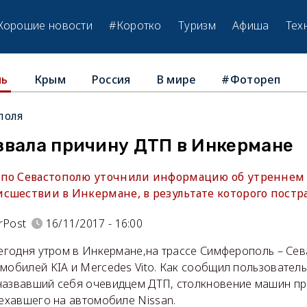
Хорошие новости
#Коротко
Туризм
Афиша
Тех
Крым
Россия
В мире
#Фотореп
ль
поля
звала причину ДТП в Инкермане
 по Севастополю уточнили информацию об утреннем
сшествии в Инкермане, в результате которого постра
rPost
16/11/2017 - 16:00
 сегодня утром в Инкермане,на трассе Симферополь – С
мобилей KIA и Mercedes Vito. Как сообщил пользователь
назвавший себя очевидцем ДТП, столкновение машин п
 ехавшего на автомобиле Nissan.