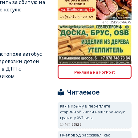
тить за сбитую на
erid: 2SDnjdvhGXG
е косулю
erid: 2SDnjcLUypt
астополе автобус
еревозки детей
 в ДТП с
Реклама на ForPost
виком
Читаемое
erid: 2SDnjcrDNw6
Как в Крыму в переплёте
старинной книги нашли ханскую
грамоту XVI века
1
36823
Пчеловод рассказал, как