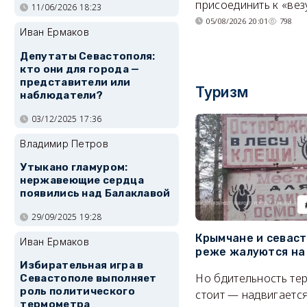
присоединить к «вез
11/06/2026 18:23
05/08/2026 20:01
798
Иван Ермаков
Депутаты Севастополя:
кто они для города —
представители или
Туризм
наблюдатели?
03/12/2025 17:36
Владимир Петров
Утыкано гламуром:
нержавеющие сердца
появились над Балаклавой
29/09/2025 19:28
Крымчане и севас
Иван Ермаков
реже жалуются на
Избирательная игра в
Но бдительность тер
Севастополе выполняет
роль политического
стоит — надвигается
термометра