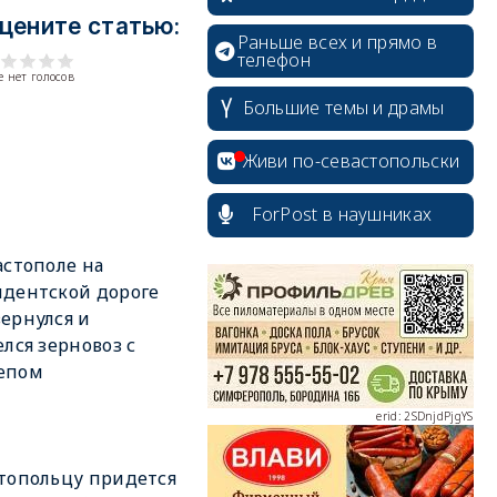
цените статью:
Раньше всех и прямо в
телефон
 нет голосов
Большие темы и драмы
Живи по-севастопольски
erid: 2SDnjcrDNw6
ForPost в наушниках
астополе на
дентской дороге
ернулся и
елся зерновоз с
erid: 2SDnjdPjgYS
епом
топольцу придется