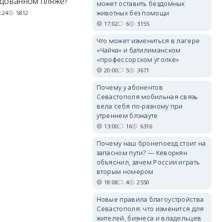
удованном пляже?
вернули туристов обратно на
может оставить бездомных
де
сушу.
животных без помощи
:24
5812
17:02
6
3155
29/07/2026 17:03
6370
Что может измениться в лагере
«Чайка» и батилиманском
«профессорском уголке»
20:00
5
3671
Почему у абонентов
Севастополя мобильная связь
вела себя по-разному при
утреннем блэкауте
13:00
16
6316
Почему наш бронепоезд стоит на
запасном пути? — Кеворкян
объяснил, зачем России играть
вторым номером
18:08
4
2550
Новые правила благоустройства
Севастополя: что изменится для
жителей, бизнеса и владельцев