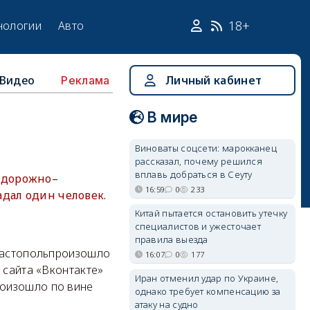
18+
нологии
Авто
Видео
Личный кабинет
Реклама
В мире
Виноваты соцсети: марокканец
рассказал, почему решился
вплавь добраться в Сеуту
 дорожно–
16:59
0
233
дал один человек.
Китай пытается остановить утечку
специалистов и ужесточает
правила выезда
евастопольпроизошло
16:07
0
177
 сайта «Вконтакте»
Иран отменил удар по Украине,
роизошло по вине
однако требует компенсацию за
атаку на судно