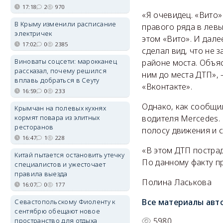
17:18
2
970
«Я очевидец. «Вито»
В Крыму изменили расписание
правого ряда в левы
электричек
этом «Вито». И дале
17:02
0
2385
сделал вид, что не 
Виноваты соцсети: марокканец
районе моста. Объяс
рассказал, почему решился
ним до места ДТП», 
вплавь добраться в Сеуту
«Вконтакте».
16:59
0
233
Однако, как сообщи
Крымчан на полевых кухнях
кормят повара из элитных
водителя Mercedes.
ресторанов
полосу движения и с
16:47
1
228
«В этом ДТП пострад
Китай пытается остановить утечку
По данному факту п
специалистов и ужесточает
правила выезда
Полина Ласькова
16:07
0
177
Все материалы авт
Севастопольскому Фиоленту к
сентябрю обещают новое
5980
пространство для отдыха