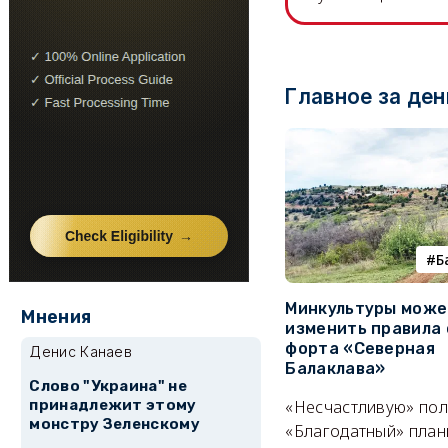
Главное за ден
Б
Минкультуры може
Мнения
изменить правила 
форта «Северная
Денис Канаев
Балаклава»
Слово "Украина" не
принадлежит этому
«Несчастливую» по
монстру Зеленскому
«Благодатный» план