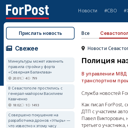
Новости
#СВО
#
Прислать новость
Все
Севастопо
Свежее
Новости Севасто
Полиция на
Минкультуры может изменить
правила стройки у форта
«Северная Балаклава»
В управлении МВД
20:01
4
799
транспортном прои
В Севастополе простились с
Служба новостей Fo
генерал-майором Василием
Казаченко
Как писал ForPost,
18:02
1
1493
ДТП с участием авто
Совершено покушение на
Павел Викторович, 
разработчика дронов «Упырь» —
третьего участника,
что известно к этому часу