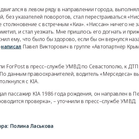
 двигался в левом ряду в направлении города, выполня
й, без указателей поворотов, стал перестраиваться «Ни
е столкновение с встречным «Киа». «Ниссан» ничего не з
заметил, и стал уезжать. Мне пришлось его догнать и при
нил ему, что было бы здорово, если бы он вернулся наз
–
написал
Павел Викторович в группе «Автопартнёр Крым
ли ForPost в пресс–службе УМВД по Севастополю, к ДТП
 По данным правоохранителей, водитель «Мерседеса» в
толкнулся с KIA.
ал пассажир KIA 1986 года рождения, он направлен в П
роводится проверка», – уточнили в пресс–службе УМВД.
ора:
Полина Ласькова