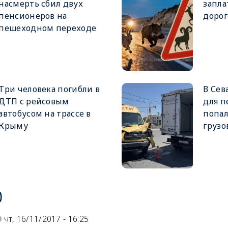
насмерть сбил двух
запла
пенсионеров на
дорог
пешеходном переходе
Три человека погибли в
В Сев
ДТП с рейсовым
для п
автобусом на трассе в
попал
Крыму
грузо
)
чт, 16/11/2017 - 16:25