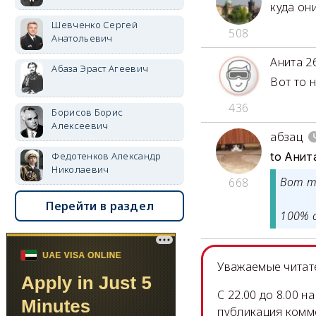
куда он
Шевченко Сергей
508
Анатольевич
Анита 2
Абаза Эраст Агеевич
Вот то 
436
Борисов Борис
Алексеевич
абзац
Федотенков Александр
to Анит
Николаевич
Вот то
668
Перейти в раздел
100% 
Уважаемые читате
C 22.00 до 8.00 
публикация комм