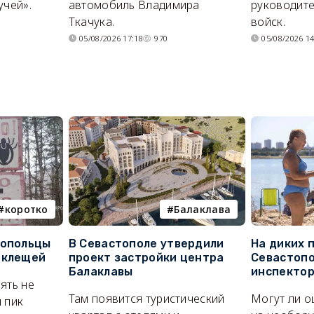
учей».
автомобиль Владимира
руководите
Ткачука.
войск.
05/08/2026 17:18
970
05/08/2026 14
коротко
Балаклава
топольцы
В Севастополе утвердили
На диких 
 клещей
проект застройки центра
Севастопо
Балаклавы
инспекто
ять не
Там появится туристический
Могут ли о
 пик