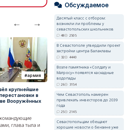
Обсуждаемое
Десятый класс с отбором:
возникли ли проблемы у
севастопольских школьников
48
2505
В Севастополе утвердили проект
застройки центра Балаклавы
32
4440
Возле памятника «Солдату и
Матросу» появятся каскадные
армия
Балаклава
водопады
26
3154
вёл крупнейшие
В Севастополе утвердили
З
Чем Севастополь намерен
перестановки в
проект застройки центра
м
привлекать инвесторов до 2039
тве Вооружённых
Балаклавы
ж
года
Там появится туристический
См
25
2145
 командующие
квартал с отелями и
к
Севастопольцам обещают
ами, глава тыла и
парковками.
хорошие новости о бензине уже