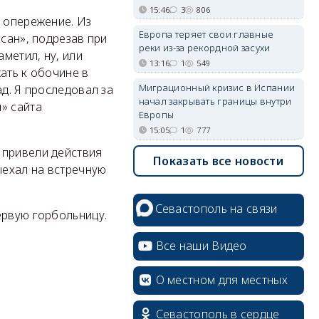
15:46
3
806
л опережение. Из
Европа теряет свои главные
ссан», подрезав при
реки из-за рекордной засухи
аметил, ну, или
13:16
1
549
жать к обочине в
Миграционный кризис в Испании
ад. Я проследовал за
начал закрывать границы внутри
» сайта
Европы
15:05
1
777
 привели действия
Показать все новости
ыехал на встречную
Севастополь на связи
ервую горбольницу.
Все наши Видео
О местном для местных
Севастополь в сердце