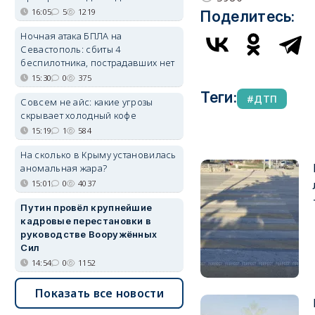
16:05
5
1219
Поделитесь:
Ночная атака БПЛА на
Севастополь: сбиты 4
беспилотника, пострадавших нет
15:30
0
375
Теги:
ДТП
Совсем не айс: какие угрозы
скрывает холодный кофе
15:19
1
584
На сколько в Крыму установилась
аномальная жара?
15:01
0
4037
Путин провёл крупнейшие
кадровые перестановки в
руководстве Вооружённых
Сил
14:54
0
1152
Показать все новости