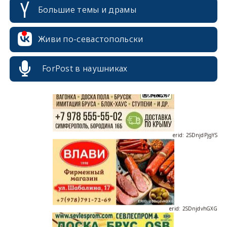
Большие темы и драмы
erid: 2SDnjcrDNw6
Живи по-севастопольски
ForPost в наушниках
erid: 2SDnjdPjgYS
erid: 2SDnjdvhGXG