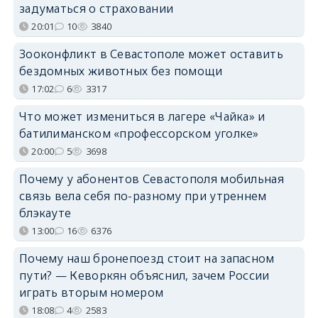
задуматься о страховании
20:01
10
3840
Зооконфликт в Севастополе может оставить
бездомных животных без помощи
17:02
6
3317
Что может измениться в лагере «Чайка» и
батилиманском «профессорском уголке»
20:00
5
3698
Почему у абонентов Севастополя мобильная
связь вела себя по-разному при утреннем
блэкауте
13:00
16
6376
Почему наш бронепоезд стоит на запасном
пути? — Кеворкян объяснил, зачем России
играть вторым номером
18:08
4
2583