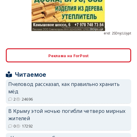
erid: 2SDnjcLUypt
Реклама на ForPost
erid: 2SDnjcrDNw6
Читаемое
Пчеловод рассказал, как правильно хранить
мёд
2
24696
erid: 2SDnjdPjgYS
В Крыму этой ночью погибли четверо мирных
жителей
0
17292