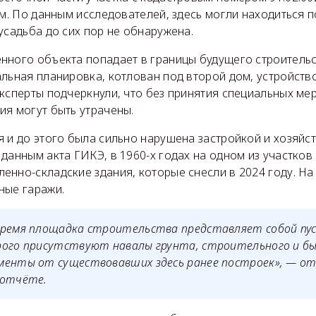
 м. По данным исследователей, здесь могли находиться 
усадьба до сих пор не обнаружена.
нного объекта попадает в границы будущего строительс
льная планировка, котлован под второй дом, устройств
ксперты подчеркнули, что без принятия специальных ме
ия могут быть утрачены.
я и до этого была сильно нарушена застройкой и хозяйс
данным акта ГИКЭ, в 1960-х годах на одном из участков
нно-складские здания, которые снесли в 2024 году. На
ные гаражи.
время площадка строительства представляет собой пус
рого присутствуют навалы грунта, строительного и бы
менты от существовавших здесь ранее построек», — о
 отчёте.