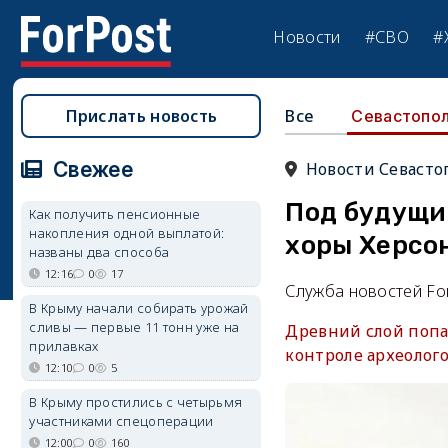
Новости
#СВО
#
Прислать новость
Все
Севастопо
Свежее
Новости Севасто
Под будущи
Как получить пенсионные
накопления одной выплатой:
хоры Херсо
названы два способа
12:16
0
17
Служба новостей Fo
В Крыму начали собирать урожай
сливы — первые 11 тонн уже на
Древний слой попа
прилавках
контроле археолого
12:10
0
5
В Крыму простились с четырьмя
участниками спецоперации
12:00
0
160