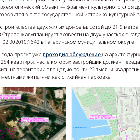
археологический объект — фрагмент культурного слоя д
говорится в акте государственной историко-культурной э
 строительства двух жилых домов высотой до 21,9 метра
 Стрелецкая»планирует возвести на двух участках с ка
91:02:002010:1642 в Гагаринском муниципальном округе.
6 года проект уже
проходил обсуждение
на архитектур
 254 квартиры, часть которых застройщик должен переда
ить на территории площадью почти 23 тысячи квадратны
 местными жителями как стихийная парковка.