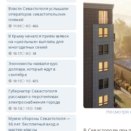
Власти Севастополя услышали
операторов севастопольских
пляжей
11:01
0
466
В Крыму начался приём заявок
на «школьные» выплаты для
многодетных семей
10:17
0
34
Экономисты назвали курс
доллара, который ждут в
сентябре
10:17
1
425
Губернатор Севастополя
рассказал о перспективах
электроснабжения города
10:13
11
1545
Несмотря 
Музею обороны Севастополя —
66 лет: бесплатный вход и
мастер-классы
В Севастополе при 