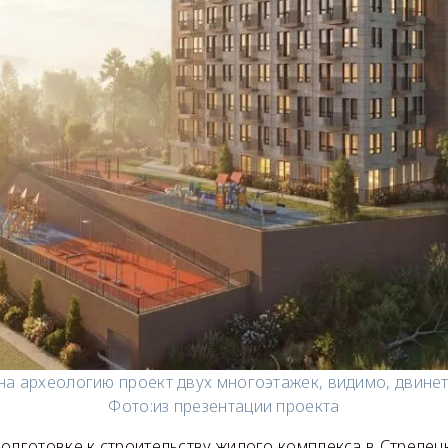
на археологию проект двух многоэтажек, видимо, двинет
Фото:
из презентации проекта
подготовке к строительству жилого комплекса в Стрелец