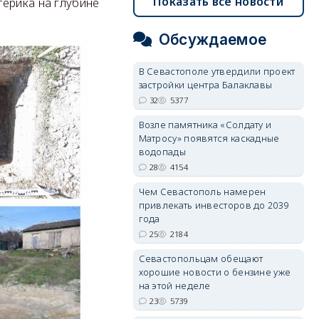
Показать все новости
терика на глубине
Обсуждаемое
В Севастополе утвердили проект
застройки центра Балаклавы
32
5377
Возле памятника «Солдату и
Матросу» появятся каскадные
водопады
28
4154
Чем Севастополь намерен
привлекать инвесторов до 2039
года
25
2184
Севастопольцам обещают
хорошие новости о бензине уже
на этой неделе
23
5739