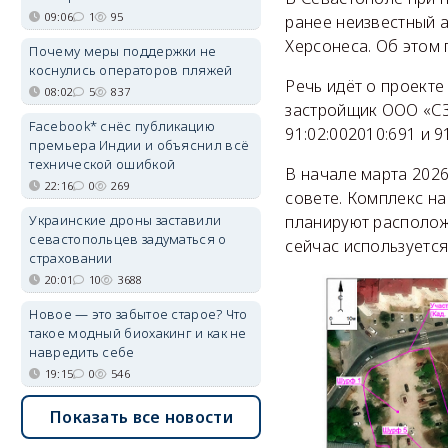
09:06
1
95
ранее неизвестный 
Херсонеса. Об этом 
Почему меры поддержки не
коснулись операторов пляжей
Речь идёт о проекте
08:02
5
837
застройщик ООО «СЗ
Facebook* снёс публикацию
91:02:002010:691 и 
премьера Индии и объяснил всё
технической ошибкой
В начале марта 202
22:16
0
269
совете. Комплекс на
планируют располож
Украинские дроны заставили
севастопольцев задуматься о
сейчас используется
страховании
20:01
10
3688
Новое — это забытое старое? Что
такое модный биохакинг и как не
навредить себе
19:15
0
546
Показать все новости