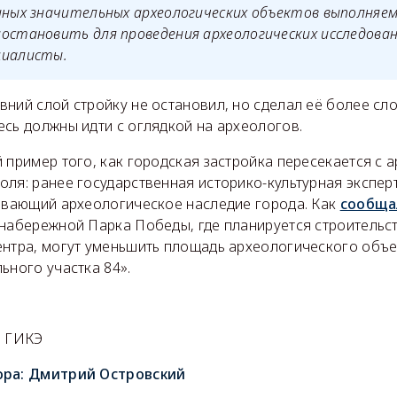
 иных значительных археологических объектов выполня
остановить для проведения археологических исследован
циалисты.
ний слой стройку не остановил, но сделал её более сло
сь должны идти с оглядкой на археологов.
 пример того, как городская застройка пересекается с 
оля: ранее государственная историко-культурная экспе
гивающий археологическое наследие города. Как
сообща
 набережной Парка Победы, где планируется строительс
ентра, могут уменьшить площадь археологического объе
ьного участка 84».
й
а ГИКЭ
ора:
Дмитрий Островский