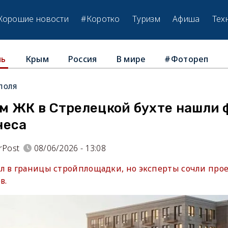
Хорошие новости
#Коротко
Туризм
Афиша
Тех
Крым
Россия
В мире
#Фотореп
ль
поля
м ЖК в Стрелецкой бухте нашли 
неса
rPost
08/06/2026 - 13:08
л в границы стройплощадки, но эксперты сочли пр
в.