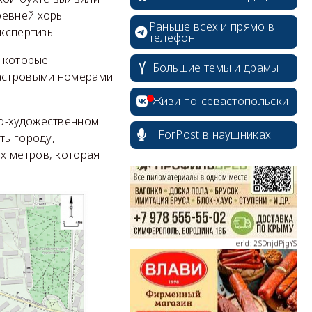
ревней хоры
Раньше всех и прямо в
кспертизы.
телефон
, которые
Большие темы и драмы
дастровыми номерами
erid: 2SDnjcrDNw6
Живи по-севастопольски
но-художественном
ForPost в наушниках
ть городу,
х метров, которая
erid: 2SDnjdPjgYS
erid: 2SDnjdvhGXG