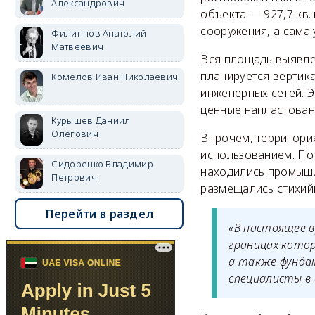
Александрович
объекта — 927,7 кв.
сооружения, а сама 
Филиппов Анатолий
Матвеевич
Вся площадь выявле
планируется вертика
Комелов Иван Николаевич
инженерных сетей. Э
ценные напластован
Курышев Даниил
Олегович
Впрочем, территори
использованием. По 
Сидоренко Владимир
находились промышле
Петрович
размещались стихий
Перейти в раздел
«В настоящее 
границах кото
а также фунда
специалисты в