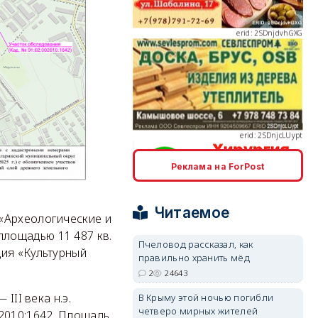
erid: 2SDnjcLUypt
Реклама на ForPost
erid: 2SDnjcrDNw6
Читаемое
«Археологические и
лощадью 11 487 кв.
Пчеловод рассказал, как
дия «Культурный
правильно хранить мёд
2
24643
erid: 2SDnjdPjgYS
III века н.э.
В Крыму этой ночью погибли
четверо мирных жителей
2010:1642. Площадь