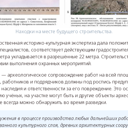
Находки на месте будущего строительства.
рственная историко-культурная экспертиза дала положи
специалистов, соответствует действующим градостроите
етра укладывается в разрешённые 22 метра. Строительс
вии выполнения охранных мероприятий.
 — археологическое сопровождение работ на всей пло
о, работников и подрядчиков должны под роспись предуп
 наследия и ответственности за его повреждение. Это о
нию учёных, на участке могут быть и другие объекты арх
е всегда можно обнаружить во время разведки.
ружения в процессе производства любых дальнейших ра
анного культурного слоя, древних архитектурных соор