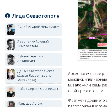
Лица Севастополя
Палий Андрей Николаевич
Аверченко Аркадий
Тимофеевич
Рубцов Герасим
Архипович
Даша Севастопольская
Археологические ра
(Дарья Лаврентьевна
междисциплинарные 
Михайлова)
м, заложили семь р
Рыбак Сергей Сергеевич
слой древнего земел
Фрагмент древнего зе
Мальцев Артём
расположен в юго-в