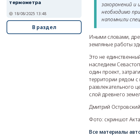
термометра
захоронений и
необходимо при
18/08/2025 13:48
напомнили спе
В раздел
Иными словами, древ
земляные работы зде
Это не единственный
наследием Севастоп
один проект, затра
территории рядом с
развлекательного ц
слой древнего земел
Дмитрий Островски
Фото: скриншот Акт
Все материалы авт