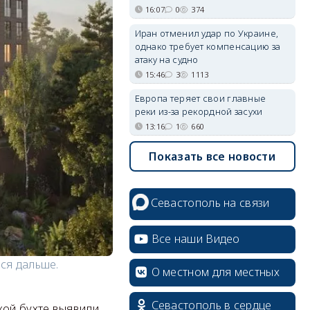
16:07
0
374
Иран отменил удар по Украине,
однако требует компенсацию за
атаку на судно
15:46
3
1113
Европа теряет свои главные
реки из-за рекордной засухи
13:16
1
660
Показать все новости
Севастополь на связи
Все наши Видео
ся дальше.
О местном для местных
Севастополь в сердце
кой бухте выявили