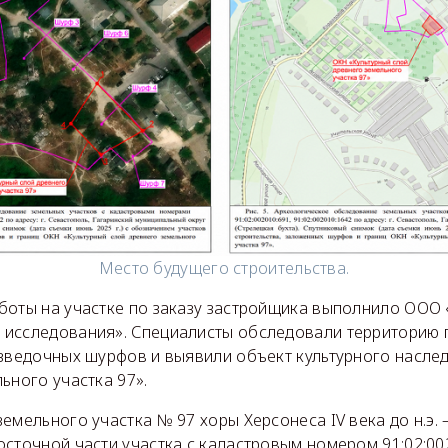
Место будущего строительства.
боты на участке по заказу застройщика выполнило ООО 
исследования». Специалисты обследовали территорию п
азведочных шурфов и выявили объект культурного насле
ьного участка 97».
мельного участка № 97 хоры Херсонеса IV века до н.э. — 
осточной части участка с кадастровым номером 91:02:00