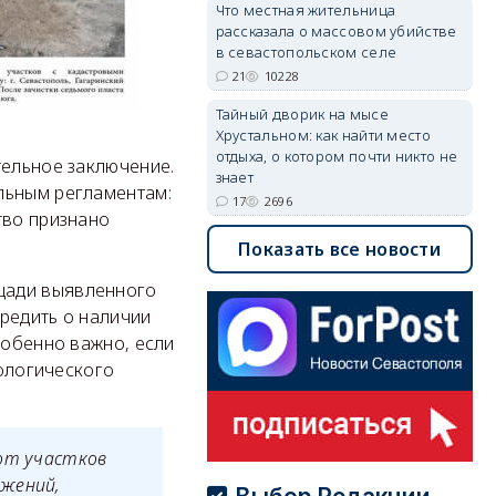
Что местная жительница
рассказала о массовом убийстве
в севастопольском селе
21
10228
Тайный дворик на мысе
Хрустальном: как найти место
отдыха, о котором почти никто не
тельное заключение.
знает
льным регламентам:
17
2696
тво признано
Показать все новости
щади выявленного
редить о наличии
собенно важно, если
еологического
бот участков
ужений,