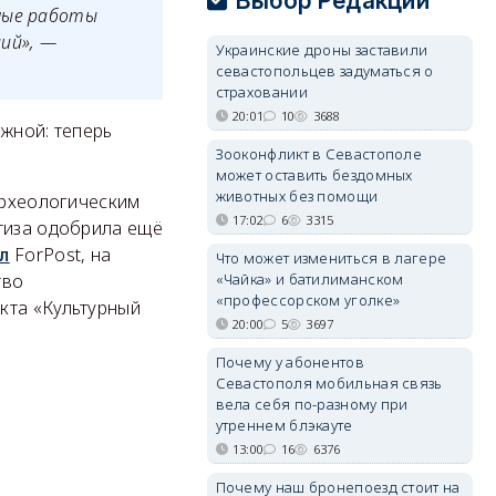
Выбор Редакции
емые работы
ий», —
Украинские дроны заставили
севастопольцев задуматься о
страховании
20:01
10
3688
жной: теперь
Зооконфликт в Севастополе
может оставить бездомных
животных без помощи
археологическим
17:02
6
3315
ртиза одобрила ещё
л
ForPost, на
Что может измениться в лагере
тво
«Чайка» и батилиманском
«профессорском уголке»
кта «Культурный
20:00
5
3697
Почему у абонентов
Севастополя мобильная связь
вела себя по-разному при
утреннем блэкауте
13:00
16
6376
Почему наш бронепоезд стоит на