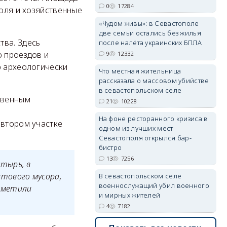
0
17284
поля и хозяйственные
«Чудом живы»: в Севастополе
две семьи остались без жилья
тва. Здесь
после налёта украинских БПЛА
erid: 2SDnjdvhGXG
о проездов и
9
12332
р археологически
Что местная жительница
рассказала о массовом убийстве
в севастопольском селе
твенным
21
10228
На фоне ресторанного кризиса в
 втором участке
одном из лучших мест
Севастополя открылся бар-
бистро
13
7256
тырь, в
тового мусора,
В севастопольском селе
военнослужащий убил военного
тметили
и мирных жителей
4
7182