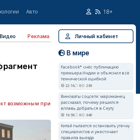
18+
нологии
Авто
Видео
Личный кабинет
Реклама
В мире
фрагмент
Facebook* снёс публикацию
премьера Индии и объяснил всё
технической ошибкой
22:16
0
269
Виноваты соцсети: марокканец
рассказал, почему решился
оект возможным при
вплавь добраться в Сеуту
16:59
0
640
Китай пытается остановить утечку
специалистов и ужесточает
правила выезда