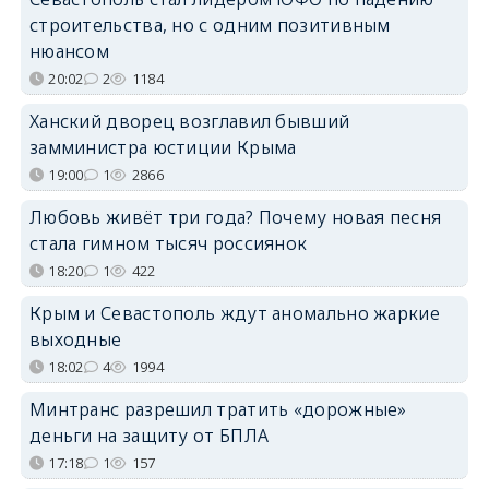
строительства, но с одним позитивным
нюансом
20:02
2
1184
Ханский дворец возглавил бывший
замминистра юстиции Крыма
19:00
1
2866
Любовь живёт три года? Почему новая песня
стала гимном тысяч россиянок
18:20
1
422
Крым и Севастополь ждут аномально жаркие
выходные
18:02
4
1994
Минтранс разрешил тратить «дорожные»
деньги на защиту от БПЛА
17:18
1
157