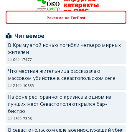
Реклама на ForPost
erid: 2SDnjcrDNw6
Читаемое
В Крыму этой ночью погибли четверо мирных
жителей
0
17477
erid: 2SDnjdPjgYS
Что местная жительница рассказала о
массовом убийстве в севастопольском селе
21
10385
На фоне ресторанного кризиса в одном из
лучших мест Севастополя открылся бар-
erid: 2SDnjdvhGXG
бистро
13
7308
В севастопольском селе военнослужащий убил