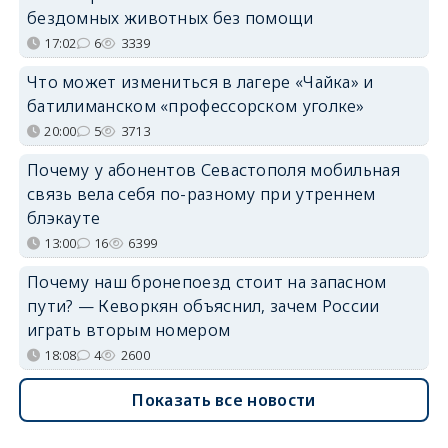
бездомных животных без помощи
17:02
6
3339
Что может измениться в лагере «Чайка» и
батилиманском «профессорском уголке»
20:00
5
3713
Почему у абонентов Севастополя мобильная
связь вела себя по-разному при утреннем
блэкауте
13:00
16
6399
Почему наш бронепоезд стоит на запасном
пути? — Кеворкян объяснил, зачем России
играть вторым номером
18:08
4
2600
Показать все новости