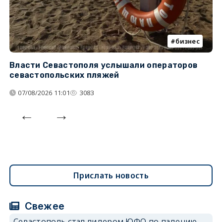
бизнес
Власти Севастополя услышали операторов
П
севастопольских пляжей
о
07/08/2026 11:01
3083
Прислать новость
Свежее
Севастополь стал лидером ЮФО по падению