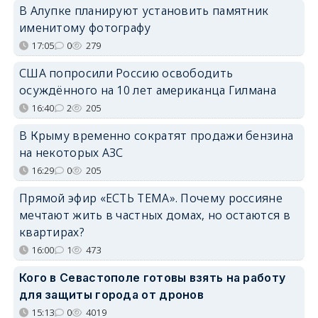
В Алупке планируют установить памятник
именитому фотографу
17:05
0
279
США попросили Россию освободить
осуждённого на 10 лет американца Гилмана
16:40
2
205
В Крыму временно сократят продажи бензина
на некоторых АЗС
16:29
0
205
Прямой эфир «ЕСТЬ ТЕМА». Почему россияне
мечтают жить в частных домах, но остаются в
квартирах?
16:00
1
473
Кого в Севастополе готовы взять на работу
для защиты города от дронов
15:13
0
4019