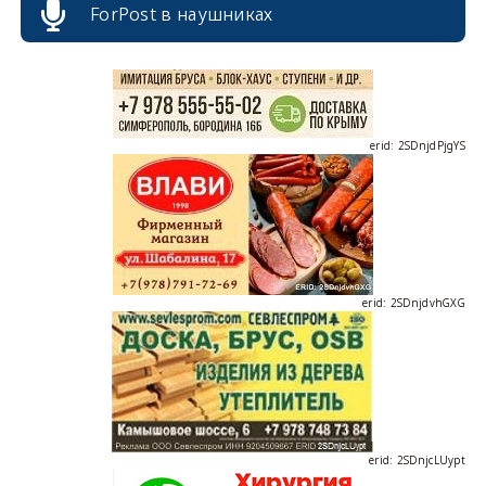
ForPost в наушниках
erid: 2SDnjdPjgYS
erid: 2SDnjdvhGXG
erid: 2SDnjcLUypt