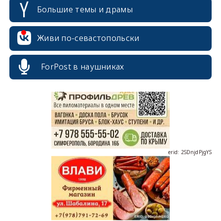
Большие темы и драмы
Живи по-севастопольски
erid: 2SDnjcrDNw6
ForPost в наушниках
erid: 2SDnjdPjgYS
erid: 2SDnjdvhGXG