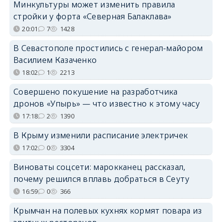
Минкультуры может изменить правила
стройки у форта «Северная Балаклава»
20:01
7
1428
В Севастополе простились с генерал-майором
Василием Казаченко
18:02
1
2213
Совершено покушение на разработчика
дронов «Упырь» — что известно к этому часу
17:18
2
1390
В Крыму изменили расписание электричек
17:02
0
3304
Виноваты соцсети: марокканец рассказал,
почему решился вплавь добраться в Сеуту
16:59
0
366
Крымчан на полевых кухнях кормят повара из