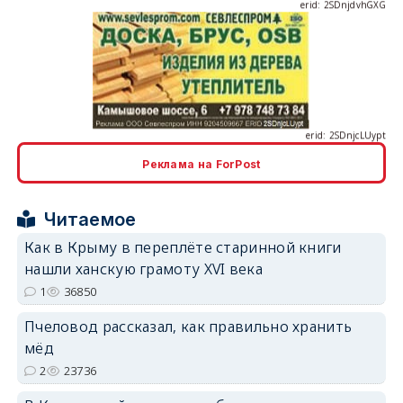
erid: 2SDnjcLUypt
Реклама на ForPost
erid: 2SDnjcrDNw6
Читаемое
Как в Крыму в переплёте старинной книги
нашли ханскую грамоту XVI века
1
36850
Пчеловод рассказал, как правильно хранить
erid: 2SDnjdPjgYS
мёд
2
23736