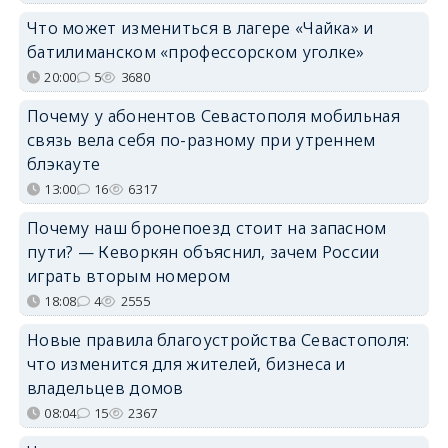
Что может измениться в лагере «Чайка» и
батилиманском «профессорском уголке»
20:00
5
3680
Почему у абонентов Севастополя мобильная
связь вела себя по-разному при утреннем
блэкауте
13:00
16
6317
Почему наш бронепоезд стоит на запасном
пути? — Кеворкян объяснил, зачем России
играть вторым номером
18:08
4
2555
Новые правила благоустройства Севастополя:
что изменится для жителей, бизнеса и
владельцев домов
08:04
15
2367