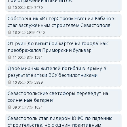
при отражении атаки БПЛА
15:00
8
7479
Собственник «ИнтерСтроя» Евгений Кабанов
стал заслуженным строителем Севастополя
13:04
29
4740
От руин до визитной карточки города: как
преображался Приморский бульвар
11:00
3
1591
Двое мирных жителей погибли в Крыму в
результате атаки ВСУ беспилотниками
10:36
0
5989
Севастопольские светофоры переведут на
солнечные батареи
09:01
7
1034
Севастополь стал лидером ЮФО по падению
строительства, но с одним позитивным