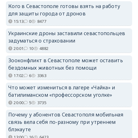
Кого в Севастополе готовы взять на работу
для защиты города от дронов
15:13
0
8477
Украинские дроны заставили севастопольцев
задуматься о страховании
20:01
10
4882
Зооконфликт в Севастополе может оставить
бездомных животных без помощи
17:02
6
3363
Что может измениться в лагере «Чайка» и
батилиманском «профессорском уголке»
20:00
5
3735
Почему у абонентов Севастополя мобильная
связь вела себя по-разному при утреннем
блэкауте
13:00
16
6423