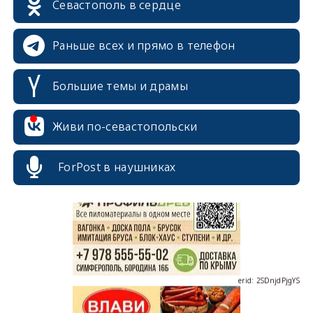
Севастополь в сердце
Раньше всех и прямо в телефон
Большие темы и драмы
Живи по-севастопольски
erid: 2SDnjcrDNw6
ForPost в наушниках
erid: 2SDnjdPjgYS