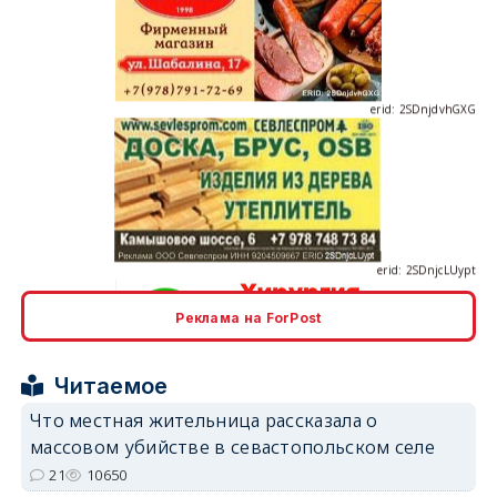
erid: 2SDnjdvhGXG
erid: 2SDnjcLUypt
Реклама на ForPost
erid: 2SDnjcrDNw6
Читаемое
Что местная жительница рассказала о
массовом убийстве в севастопольском селе
21
10650