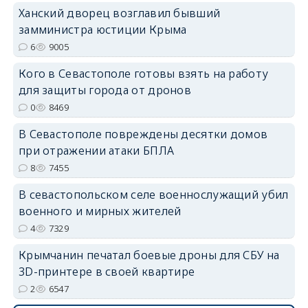
erid: 2SDnjdPjgYS
Ханский дворец возглавил бывший
замминистра юстиции Крыма
6
9005
Кого в Севастополе готовы взять на работу
для защиты города от дронов
erid: 2SDnjdvhGXG
0
8469
В Севастополе повреждены десятки домов
при отражении атаки БПЛА
8
7455
В севастопольском селе военнослужащий убил
военного и мирных жителей
4
7329
Крымчанин печатал боевые дроны для СБУ на
3D-принтере в своей квартире
2
6547