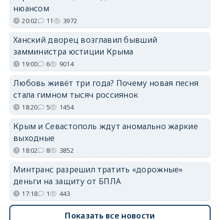
нюансом
20:02
11
3972
Ханский дворец возглавил бывший
замминистра юстиции Крыма
19:00
6
9014
Любовь живёт три года? Почему новая песня
стала гимном тысяч россиянок
18:20
5
1454
Крым и Севастополь ждут аномально жаркие
выходные
18:02
8
3852
Минтранс разрешил тратить «дорожные»
деньги на защиту от БПЛА
17:18
1
443
Показать все новости