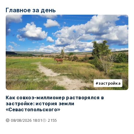
Главное за день
застройка
Как совхоз-миллионер растворялся в
К
застройке: история земли
н
«Севастопольского»
п
08/08/2026 18:01
2155