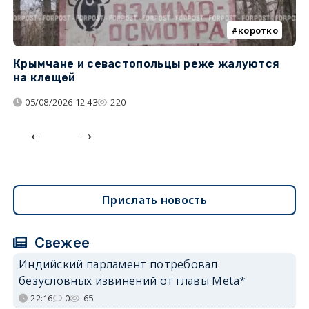
коротко
Крымчане и севастопольцы реже жалуются
В
на клещей
ц
05/08/2026 12:43
220
Прислать новость
Свежее
Индийский парламент потребовал
безусловных извинений от главы Meta*
22:16
0
65