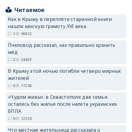
Читаемое
Как в Крыму в переплёте старинной книги
erid: 2SDnjcrDNw6
нашли ханскую грамоту XVI века
1
36912
Пчеловод рассказал, как правильно хранить
мёд
2
24307
erid: 2SDnjdPjgYS
В Крыму этой ночью погибли четверо мирных
жителей
0
17236
«Чудом живы»: в Севастополе две семьи
остались без жилья после налёта украинских
erid: 2SDnjdvhGXG
БПЛА
9
12310
Что местная жительница рассказала о