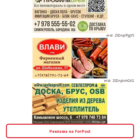
erid: 2SDnjdPjgYS
erid: 2SDnjdvhGXG
erid: 2SDnjcLUypt
Реклама на ForPost