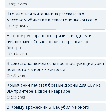
0
17520
erid: 2SDnjdPjgYS
Что местная жительница рассказала о
массовом убийстве в севастопольском селе
21
10422
На фоне ресторанного кризиса в одном из
лучших мест Севастополя открылся бар-
erid: 2SDnjdvhGXG
бистро
13
7313
В севастопольском селе военнослужащий убил
военного и мирных жителей
4
7245
Крымчанин печатал боевые дроны для СБУ на
3D-принтере в своей квартире
2
6495
В Крыму вражеский БПЛА убил мирного