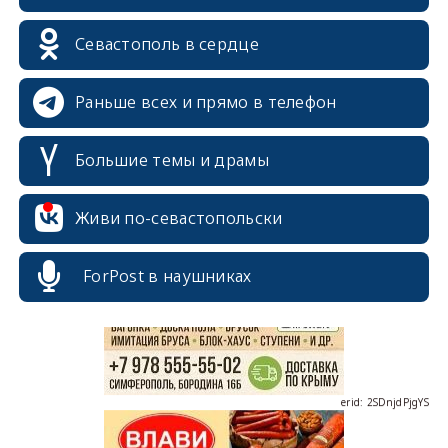
Севастополь в сердце
Раньше всех и прямо в телефон
Большие темы и драмы
erid: 2SDnjcrDNw6
Живи по-севастопольски
ForPost в наушниках
erid: 2SDnjdPjgYS