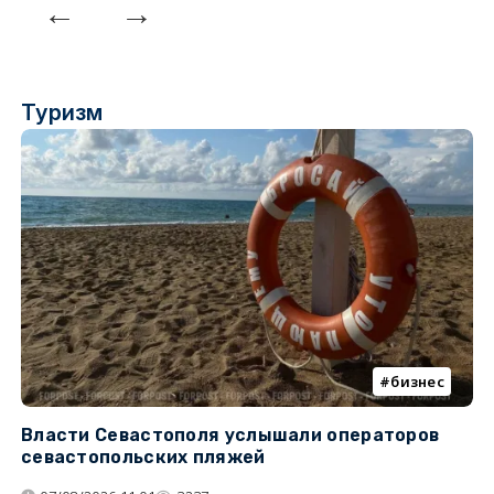
Туризм
бизнес
Власти Севастополя услышали операторов
П
севастопольских пляжей
о