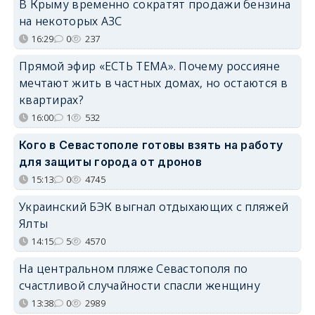
В Крыму временно сократят продажи бензина
на некоторых АЗС
16:29
0
237
Прямой эфир «ЕСТЬ ТЕМА». Почему россияне
мечтают жить в частных домах, но остаются в
квартирах?
16:00
1
532
Кого в Севастополе готовы взять на работу
для защиты города от дронов
15:13
0
4745
Украинский БЭК выгнал отдыхающих с пляжей
Ялты
14:15
5
4570
На центральном пляже Севастополя по
счастливой случайности спасли женщину
13:38
0
2989