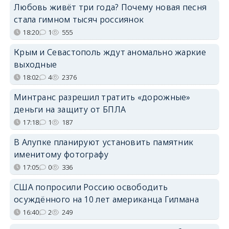
Любовь живёт три года? Почему новая песня
стала гимном тысяч россиянок
18:20
1
555
Крым и Севастополь ждут аномально жаркие
выходные
18:02
4
2376
Минтранс разрешил тратить «дорожные»
деньги на защиту от БПЛА
17:18
1
187
В Алупке планируют установить памятник
именитому фотографу
17:05
0
336
США попросили Россию освободить
осуждённого на 10 лет американца Гилмана
16:40
2
249