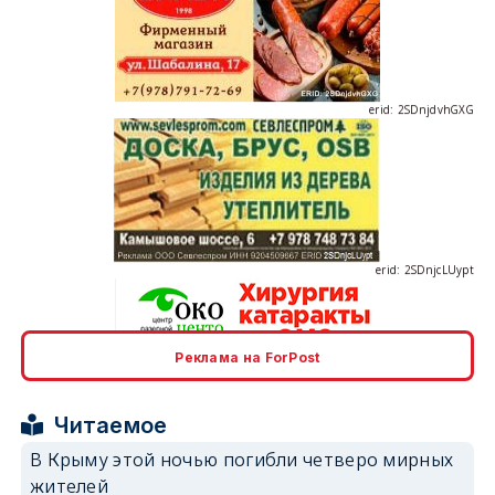
erid: 2SDnjdvhGXG
erid: 2SDnjcLUypt
Реклама на ForPost
erid: 2SDnjcrDNw6
Читаемое
В Крыму этой ночью погибли четверо мирных
жителей