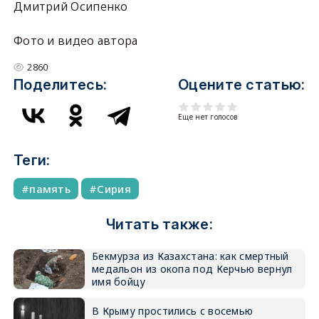
Дмитрий Осипенко
Фото и видео автора
2860
Поделитесь:
Оцените статью:
Еще нет голосов
Теги:
память
Сирия
Читать также:
Бекмурза из Казахстана: как смертный
медальон из окопа под Керчью вернул
имя бойцу
В Крыму простились с восемью