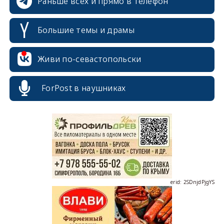
Раньше всех и прямо в телефон
Большие темы и драмы
Живи по-севастопольски
erid: 2SDnjcrDNw6
ForPost в наушниках
erid: 2SDnjdPjgYS