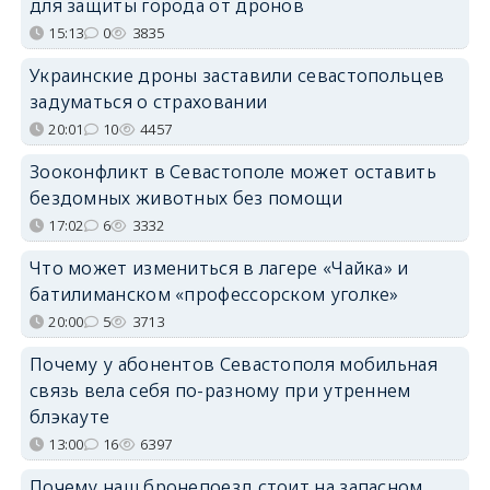
для защиты города от дронов
15:13
0
3835
Украинские дроны заставили севастопольцев
задуматься о страховании
20:01
10
4457
Зооконфликт в Севастополе может оставить
бездомных животных без помощи
17:02
6
3332
Что может измениться в лагере «Чайка» и
батилиманском «профессорском уголке»
20:00
5
3713
Почему у абонентов Севастополя мобильная
связь вела себя по-разному при утреннем
блэкауте
13:00
16
6397
Почему наш бронепоезд стоит на запасном