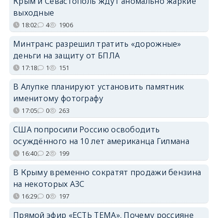
Крым и Севастополь ждут аномально жаркие
выходные
18:02
4
1906
Минтранс разрешил тратить «дорожные»
деньги на защиту от БПЛА
17:18
1
151
В Алупке планируют установить памятник
именитому фотографу
17:05
0
263
США попросили Россию освободить
осуждённого на 10 лет американца Гилмана
16:40
2
199
В Крыму временно сократят продажи бензина
на некоторых АЗС
16:29
0
197
Прямой эфир «ЕСТЬ ТЕМА». Почему россияне