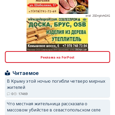
erid: 2SDnjdvhGXG
erid: 2SDnjcLUypt
Реклама на ForPost
Читаемое
erid: 2SDnjcrDNw6
В Крыму этой ночью погибли четверо мирных
жителей
0
17469
Что местная жительница рассказала о
массовом убийстве в севастопольском селе
erid: 2SDnjdPjgYS