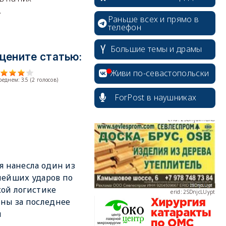
.
Раньше всех и прямо в
телефон
erid: 2SDnjdPjgYS
Большие темы и драмы
цените статью:
Живи по-севастопольски
среднем:
3.5
(
2
голосов)
ForPost в наушниках
erid: 2SDnjdvhGXG
я нанесла один из
ейших ударов по
ой логистике
erid: 2SDnjcLUypt
ны за последнее
я