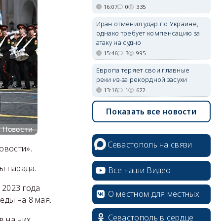
16:07
0
335
Иран отменил удар по Украине,
однако требует компенсацию за
атаку на судно
15:46
3
995
Европа теряет свои главные
реки из-за рекордной засухи
13:16
1
622
Показать все новости
Севастополь на связи
овости».
ы парада.
Все наши Видео
 2023 года
erid: 2SDnjcrDNw6
О местном для местных
еды на 8 мая.
Севастополь в сердце
в на них