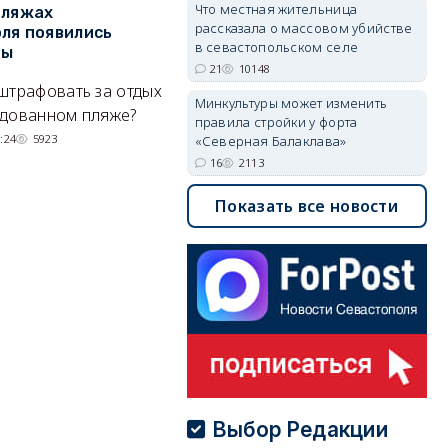
Что местная жительница
пляжах
Двух москвичей на
П
рассказала о массовом убийстве
ля появились
сапбордах унесло от берега
о
в севастопольском селе
ры
Крыма на километр в море
б
21
10148
Е
штрафовать за отдых
Спасатели благополучно
Минкультуры может изменить
Н
удованном пляже?
вернули туристов обратно на
правила стройки у форта
де
сушу.
:24
5923
«Северная Балаклава»
29/07/2026 17:03
6380
16
2113
Показать все новости
Выбор Редакции