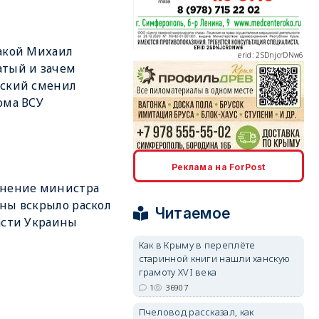
акой Михаил
erid: 2SDnjcrDNw6
тый и зачем
нский сменил
ома ВСУ
erid: 2SDnjdPjgYS
Реклама на ForPost
ьнение министра
ны вскрыло раскол
Читаемое
асти Украины
Как в Крыму в переплёте
старинной книги нашли ханскую
erid: 2SDnjdvhGXG
грамоту XVI века
1
36907
Пчеловод рассказал, как