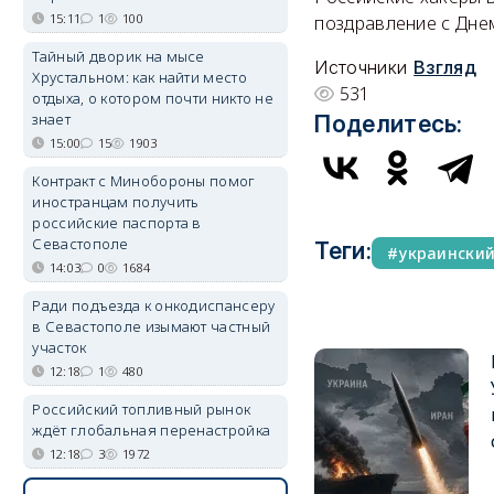
15:11
1
100
поздравление с Дне
Тайный дворик на мысе
Источники
Взгляд
Хрустальном: как найти место
531
отдыха, о котором почти никто не
знает
Поделитесь:
15:00
15
1903
Контракт с Минобороны помог
иностранцам получить
российские паспорта в
Севастополе
Теги:
украински
14:03
0
1684
Ради подъезда к онкодиспансеру
в Севастополе изымают частный
участок
12:18
1
480
Российский топливный рынок
ждёт глобальная перенастройка
12:18
3
1972