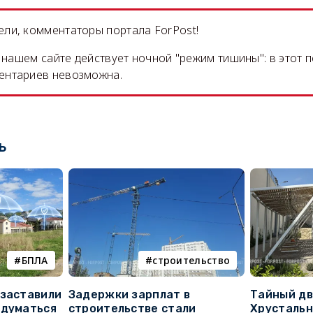
ли, комментаторы портала ForPost!
на нашем сайте действует ночной "режим тишины": в этот 
ентариев невозможна.
ь
БПЛА
строительство
 заставили
Задержки зарплат в
Тайный дв
адуматься
строительстве стали
Хрустальн