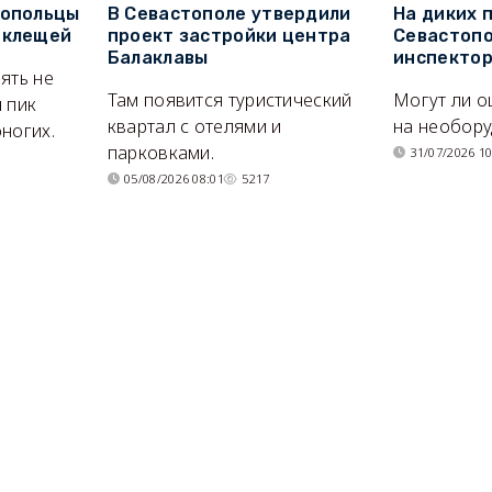
топольцы
В Севастополе утвердили
На диких 
 клещей
проект застройки центра
Севастопо
Балаклавы
инспекто
ять не
Там появится туристический
Могут ли о
 пик
квартал с отелями и
на необор
ногих.
парковками.
31/07/2026 10
05/08/2026 08:01
5217