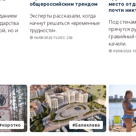
общероссийским трендом
место отд
почти ник
иданием
Эксперты рассказали, когда
Под стенам
ударства
начнут решаться «временные
прячутся р
й, но и
трудности».
гравийный 
06/08/2026 15:20
250
качели.
06/08/2026 15
коротко
Балаклава