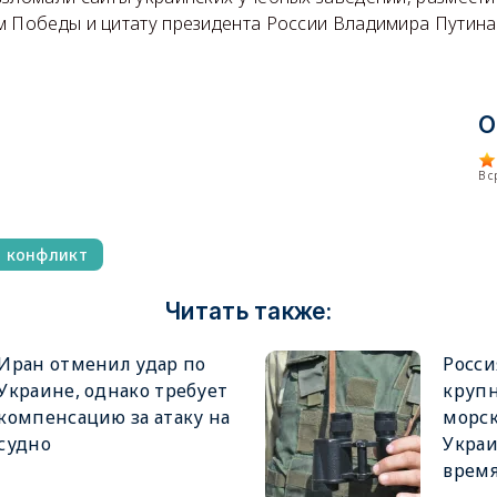
м Победы и цитату президента России Владимира Путина
О
В 
й конфликт
Читать также:
Иран отменил удар по
Росси
Украине, однако требует
крупн
компенсацию за атаку на
морск
судно
Украи
врем