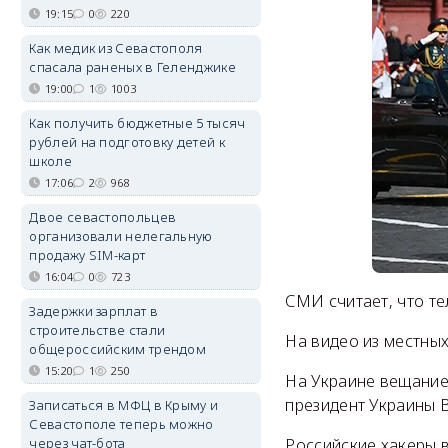
19:15
0
220
Как медик из Севастополя
спасала раненых в Геленджике
19:00
1
1003
Как получить бюджетные 5 тысяч
рублей на подготовку детей к
школе
17:06
2
968
Двое севастопольцев
организовали нелегальную
продажу SIM-карт
16:04
0
723
СМИ считает, что т
Задержки зарплат в
строительстве стали
На видео из местных
общероссийским трендом
15:20
1
250
На Украине вещание 
президент Украины 
Записаться в МФЦ в Крыму и
Севастополе теперь можно
через чат-бота
Российские хакеры в