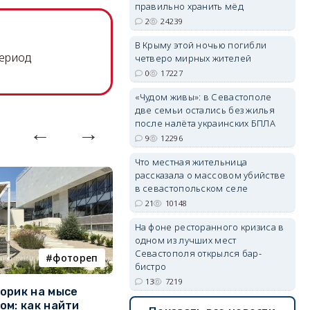
правильно хранить мёд
2
24239
В Крыму этой ночью погибли
период
четверо мирных жителей
0
17227
«Чудом живы»: в Севастополе
две семьи остались без жилья
после налёта украинских БПЛА
9
12296
Что местная жительница
рассказала о массовом убийстве
в севастопольском селе
21
10148
На фоне ресторанного кризиса в
одном из лучших мест
Севастополя открылся бар-
фотореп
работа
бистро
13
7219
орик на мысе
Где в Севастополе можно
М
ом: как найти
заработать 100 тысяч в
и