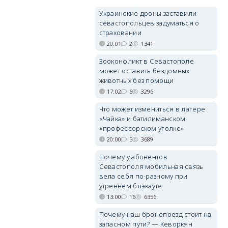
Украинские дроны заставили
севастопольцев задуматься о
страховании
20:01
2
1341
Зооконфликт в Севастополе
может оставить бездомных
животных без помощи
17:02
6
3296
Что может измениться в лагере
«Чайка» и батилиманском
«профессорском уголке»
20:00
5
3689
Почему у абонентов
Севастополя мобильная связь
вела себя по-разному при
утреннем блэкауте
13:00
16
6356
Почему наш бронепоезд стоит на
запасном пути? — Кеворкян