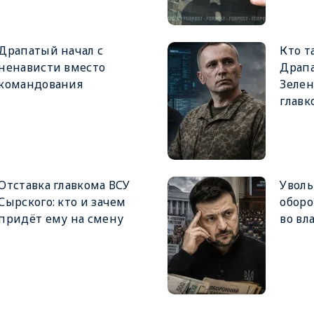
Драпатый начал с
Кто т
ненависти вместо
Драпа
командования
Зеле
главк
Отставка главкома ВСУ
Увол
Сырского: кто и зачем
оборо
придёт ему на смену
во вл