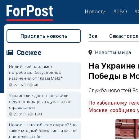
Новости
#СВО
#
Прислать новость
Все
Севастопол
Свежее
Новости мира
На Украине 
Индийский парламент
потребовал безусловных
Победы в М
извинений от главы Meta*
22:16
0
40
Служба новостей Fo
Украинские дроны заставили
севастопольцев задуматься о
По кабельному тел
страховании
Москве, сообщило 
20:01
2
1341
Новое — это забытое старое? Что
такое модный биохакинг и как не
навредить себе