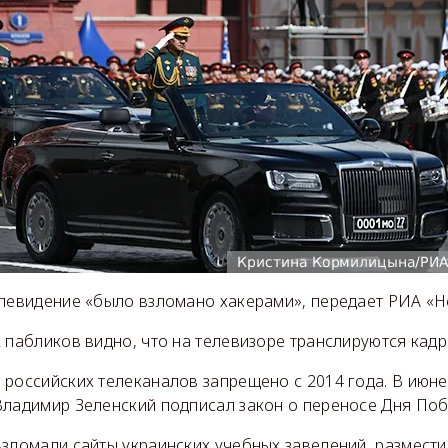
елевидение «было взломано хакерами», передает РИА «Н
 пабликов видно, что на телевизоре транслируются кадр
российских телеканалов запрещено с 2014 года. В июне
Владимир Зеленский подписал закон о переносе Дня Поб
зломали сайты украинских учебных заведений, размести