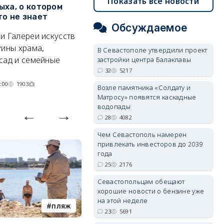
Показать все новости
ыха, о котором
месяц
ф
то не знает
Б
А где — несоизмеримо меньше.
Обсуждаемое
и Галереи искусств
«
06/08/2026 10:02
3559
уины храма,
«
В Севастополе утвердили проект
сад и семейные
пр
застройки центра Балаклавы
32
5217
:00
1903
Возле памятника «Солдату и
Матросу» появятся каскадные
водопады
28
4082
Чем Севастополь намерен
привлекать инвесторов до 2039
года
25
2176
Севастопольцам обещают
хорошие новости о бензине уже
на этой неделе
пляж
туризм
23
5691