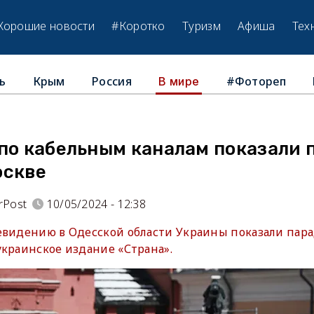
Хорошие новости
#Коротко
Туризм
Афиша
Тех
ь
Крым
Россия
#Фотореп
В мире
по кабельным каналам показали 
оскве
rPost
10/05/2024 - 12:38
евидению в Одесской области Украины показали пар
украинское издание «Страна».