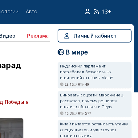
18+
нологии
Авто
Видео
Личный кабинет
Реклама
В мире
парад
Индийский парламент
потребовал безусловных
извинений от главы Meta*
22:16
0
40
Виноваты соцсети: марокканец
рассказал, почему решился
ад Победы в
вплавь добраться в Сеуту
16:59
0
577
Китай пытается остановить утечку
специалистов и ужесточает
правила выезда