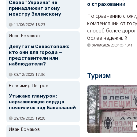
Слово "Украина" не
о страховании
принадлежит этому
монстру Зеленскому
По сравнению с ож
компенсации от гос
11/06/2026 18:23
способ более дорого
Иван Ермаков
более надежный.
06/08/2026 20:01
1341
Депутаты Севастополя:
кто они для города —
представители или
наблюдатели?
03/12/2025 17:36
Туризм
Владимир Петров
Утыкано гламуром:
нержавеющие сердца
появились над Балаклавой
29/09/2025 19:28
Иван Ермаков