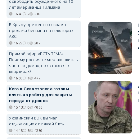
освободить осуждённого на 10
лет американца Гилмана
16:40
2
210
В Крыму временно сократят
продажи бензина на некоторых
АЗС
16:29
0
207
Прямой эфир «ЕСТЬ ТЕМА».
Почему россияне мечтают жить в
частных домах, но остаются в
квартирах?
16:00
1
477
Кого в Севастополе готовы
взять на работу для защиты
города от дронов
15:13
0
4066
Украинский БЭК выгнал
отдыхающих с пляжей Ялты
14:15
5
4230