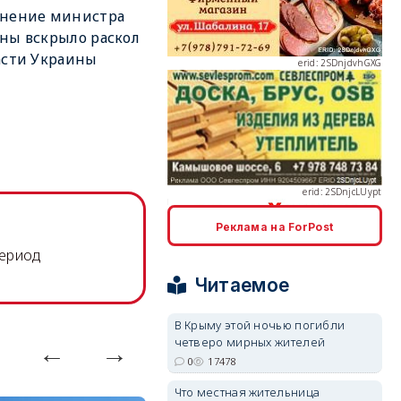
ьнение министра
ны вскрыло раскол
асти Украины
erid: 2SDnjcLUypt
Реклама на ForPost
период
erid: 2SDnjcrDNw6
Читаемое
В Крыму этой ночью погибли
четверо мирных жителей
0
17478
erid: 2SDnjdPjgYS
Что местная жительница