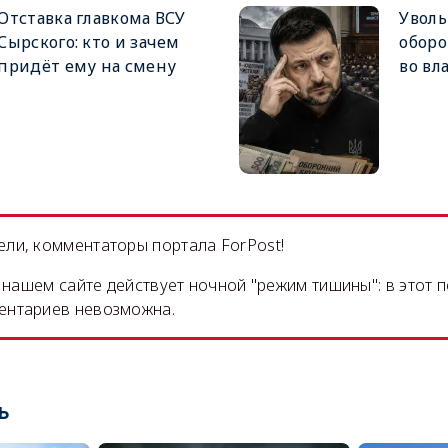
Отставка главкома ВСУ
Увол
Сырского: кто и зачем
оборо
придёт ему на смену
во вл
ли, комментаторы портала ForPost!
на нашем сайте действует ночной "режим тишины": в этот 
ентариев невозможна.
ь