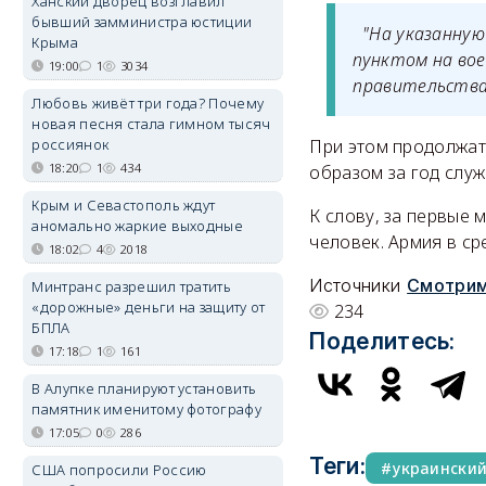
Ханский дворец возглавил
бывший замминистра юстиции
"На указанную
Крыма
пунктом на вое
19:00
1
3034
правительства
Любовь живёт три года? Почему
новая песня стала гимном тысяч
россиянок
При этом продолжат
18:20
1
434
образом за год слу
Крым и Севастополь ждут
К слову, за первые
аномально жаркие выходные
человек. Армия в ср
18:02
4
2018
Источники
Смотри
Минтранс разрешил тратить
«дорожные» деньги на защиту от
234
БПЛА
Поделитесь:
17:18
1
161
В Алупке планируют установить
памятник именитому фотографу
17:05
0
286
Теги:
украински
США попросили Россию