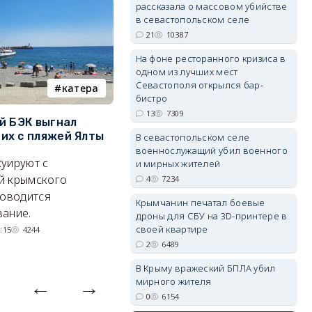
рассказала о массовом убийстве
в севастопольском селе
21
10387
На фоне ресторанного кризиса в
одном из лучших мест
Севастополя открылся бар-
erid: 2SDnjdvhGXG
катера
электроснабжение
бистро
13
7309
й БЭК выгнал
Губернатор Севастополя
П
х с пляжей Ялты
рассказал о перспективах
к
В севастопольском селе
электроснабжения города
п
военнослужащий убил военного
уируют с
и мирных жителей
Энергетики, подчеркнул он,
П
й крымского
4
7234
делают практически
и
роводится
Крымчанин печатал боевые
невозможное.
ош
ание.
дроны для СБУ на 3D-принтере в
07/08/2026 10:13
4305
своей квартире
:15
4244
2
6489
В Крыму вражеский БПЛА убил
мирного жителя
0
6154