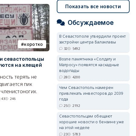
Показать все новости
Обсуждаемое
В Севастополе утвердили проект
застройки центра Балаклавы
коротко
Балаклава
32
5492
и севастопольцы
В Севастополе утвердили
Н
Возле памятника «Солдату и
Матросу» появятся каскадные
ются на клещей
проект застройки центра
С
водопады
Балаклавы
и
ность терять не
28
4200
Там появится туристический
М
двигается пик
Чем Севастополь намерен
квартал с отелями и
н
 членистоногих.
привлекать инвесторов до 2039
парковками.
:43
246
года
05/08/2026 08:01
5491
25
2192
Севастопольцам обещают
хорошие новости о бензине уже
на этой неделе
23
5783