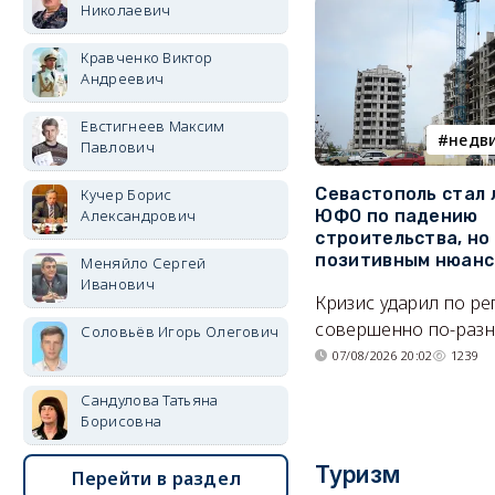
Николаевич
Кравченко Виктор
Андреевич
Евстигнеев Максим
недв
Павлович
Севастополь стал
Кучер Борис
Александрович
ЮФО по падению
строительства, но
позитивным нюан
Меняйло Сергей
Иванович
Кризис ударил по р
совершенно по-разн
Соловьёв Игорь Олегович
07/08/2026 20:02
1239
Сандулова Татьяна
Борисовна
Туризм
Перейти в раздел