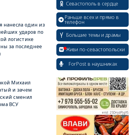
Севастополь в сердце
Раньше всех и прямо в
телефон
я нанесла один из
ейших ударов по
Большие темы и драмы
ой логистике
ны за последнее
erid: 2SDnjcrDNw6
Живи по-севастопольски
я
ForPost в наушниках
акой Михаил
тый и зачем
erid: 2SDnjdPjgYS
нский сменил
ома ВСУ
erid: 2SDnjdvhGXG