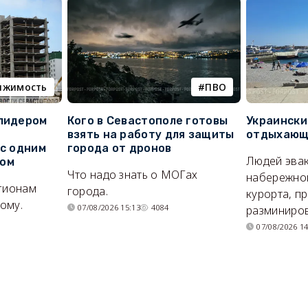
ижимость
ПВО
 лидером
Кого в Севастополе готовы
Украински
взять на работу для защиты
отдыхающи
 с одним
города от дронов
Людей эвак
сом
Что надо знать о МОГах
набережно
егионам
города.
курорта, п
ому.
07/08/2026 15:13
4084
разминиров
07/08/2026 14