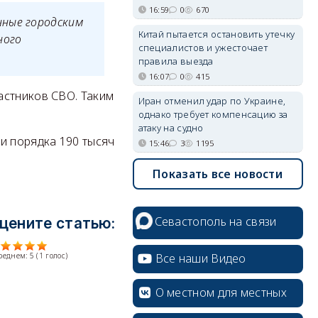
16:59
0
670
ные городским
Китай пытается остановить утечку
ного
специалистов и ужесточает
правила выезда
16:07
0
415
астников СВО. Таким
Иран отменил удар по Украине,
однако требует компенсацию за
атаку на судно
и порядка 190 тысяч
15:46
3
1195
Показать все новости
Севастополь на связи
цените статью:
Все наши Видео
среднем:
5
(
1
голос)
О местном для местных