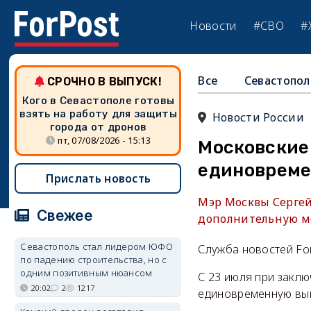
Новости
#СВО
#
Все
Севастопол
СРОЧНО В ВЫПУСК!
Кого в Севастополе готовы
взять на работу для защиты
Новости России
города от дронов
пт, 07/08/2026 - 15:13
Московские 
единовреме
Прислать новость
Мэр Москвы Сергей
Свежее
дополнительную м
Севастополь стал лидером ЮФО
Служба новостей Fo
по падению строительства, но с
одним позитивным нюансом
С 23 июля при закл
20:02
2
1217
единовременную вып