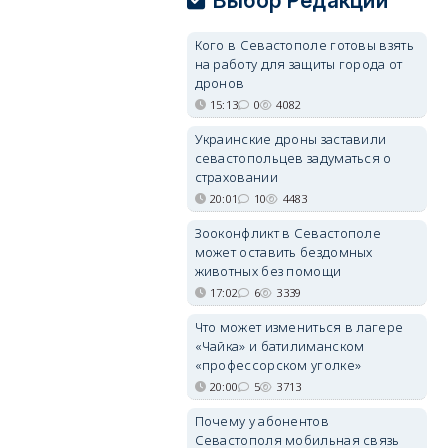
Выбор Редакции
Кого в Севастополе готовы взять
на работу для защиты города от
дронов
15:13
0
4082
Украинские дроны заставили
севастопольцев задуматься о
страховании
20:01
10
4483
Зооконфликт в Севастополе
может оставить бездомных
животных без помощи
17:02
6
3339
Что может измениться в лагере
«Чайка» и батилиманском
«профессорском уголке»
20:00
5
3713
Почему у абонентов
Севастополя мобильная связь