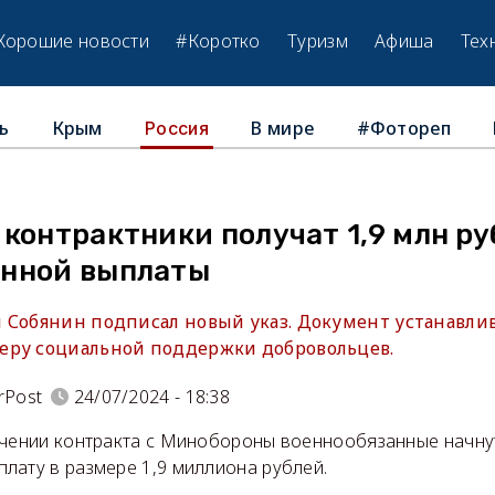
Хорошие новости
#Коротко
Туризм
Афиша
Тех
ь
Крым
В мире
#Фотореп
Россия
контрактники получат 1,9 млн ру
нной выплаты
 Собянин подписал новый указ. Документ устанавли
еру социальной поддержки добровольцев.
rPost
24/07/2024 - 18:38
ючении контракта с Минобороны военнообязанные начну
лату в размере 1,9 миллиона рублей.