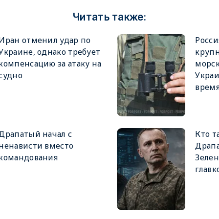
Читать также:
Иран отменил удар по
Росси
Украине, однако требует
крупн
компенсацию за атаку на
морск
судно
Украи
врем
Драпатый начал с
Кто т
ненависти вместо
Драпа
командования
Зеле
главк