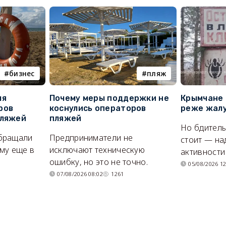
бизнес
пляж
ля
Почему меры поддержки не
Крымчане 
ров
коснулись операторов
реже жалу
пляжей
пляжей
Но бдитель
бращали
Предприниматели не
стоит — на
му еще в
исключают техническую
активности
ошибку, но это не точно.
05/08/2026 12
07/08/2026 08:02
1261