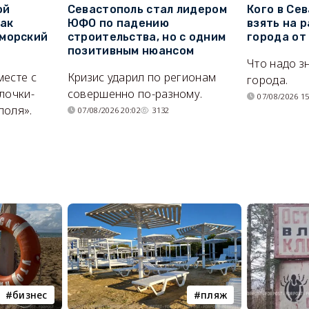
ой
Севастополь стал лидером
Кого в Се
как
ЮФО по падению
взять на 
морский
строительства, но с одним
города от
позитивным нюансом
Что надо з
месте с
Кризис ударил по регионам
города.
лочки-
совершенно по-разному.
07/08/2026 15
поля».
07/08/2026 20:02
3132
бизнес
пляж