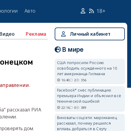
18+
нологии
Авто
Видео
Личный кабинет
Реклама
В мире
Донецком
США попросили Россию
освободить осуждённого на 10
лет американца Гилмана
16:40
2
356
аправлении.
Facebook* снёс публикацию
премьера Индии и объяснил всё
технической ошибкой
22:16
0
389
а" рассказал РИА
влении.
Виноваты соцсети: марокканец
рассказал, почему решился
проверять дом.
вплавь добраться в Сеуту