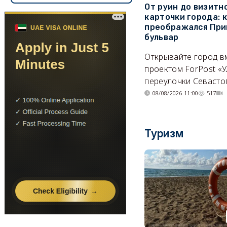
От руин до визитн
карточки города: 
преображался При
бульвар
Открывайте город в
проектом ForPost «У
переулочки Севасто
08/08/2026 11:00
517
Туризм