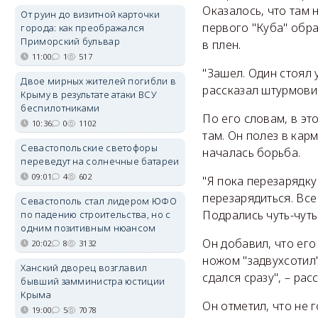
Оказалось, что там 
От руин до визитной карточки
первого "Куба" обра
города: как преображался
Приморский бульвар
в плен.
11:00
1
517
"Зашел. Один стоял 
Двое мирных жителей погибли в
рассказал штурмови
Крыму в результате атаки ВСУ
беспилотниками
По его словам, в эт
10:36
0
1102
там. Он полез в карм
Севастопольские светофоры
началась борьба.
переведут на солнечные батареи
09:01
4
602
"Я пока перезарядку
перезарядиться. Все 
Севастополь стал лидером ЮФО
Подрались чуть-чуть
по падению строительства, но с
одним позитивным нюансом
Он добавил, что его
20:02
8
3132
ножом "задвухсотил"
Ханский дворец возглавил
сдался сразу", – ра
бывший замминистра юстиции
Крыма
Он отметил, что не 
19:00
5
7078