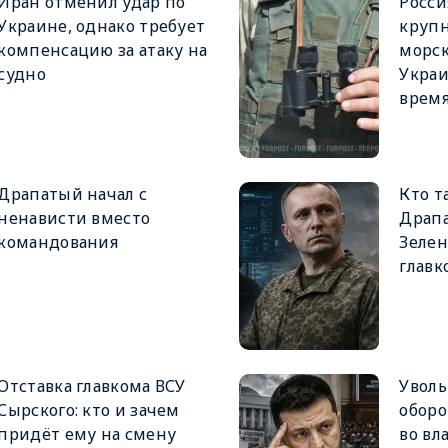
Иран отменил удар по
Росси
Украине, однако требует
крупн
компенсацию за атаку на
морск
судно
Украи
врем
Драпатый начал с
Кто т
ненависти вместо
Драпа
командования
Зеле
главк
Отставка главкома ВСУ
Увол
Сырского: кто и зачем
оборо
придёт ему на смену
во вл