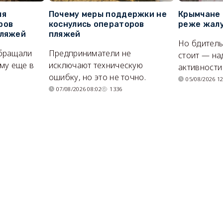
ля
Почему меры поддержки не
Крымчане 
ров
коснулись операторов
реже жалу
пляжей
пляжей
Но бдитель
бращали
Предприниматели не
стоит — на
му еще в
исключают техническую
активности
ошибку, но это не точно.
05/08/2026 12
07/08/2026 08:02
1336