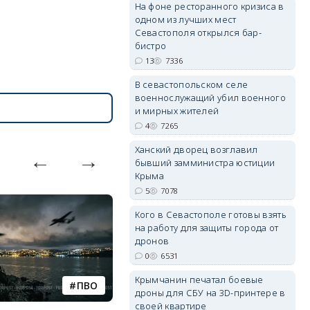
На фоне ресторанного кризиса в
одном из лучших мест
Севастополя открылся бар-
бистро
erid: 2SDnjdPjgYS
13
7336
В севастопольском селе
военнослужащий убил военного
и мирных жителей
4
7265
Ханский дворец возглавил
erid: 2SDnjdvhGXG
бывший замминистра юстиции
Крыма
5
7078
Кого в Севастополе готовы взять
на работу для защиты города от
дронов
0
6531
Крымчанин печатал боевые
ПВО
катера
дроны для СБУ на 3D-принтере в
своей квартире