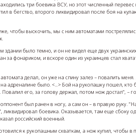
находились три боевика ВСУ, но этот численный перевес 
тил в бегство, второго ликвидировал после боя на кулак
уже, чтобы выскочить, мы с ним автоматами пострелялись
к.
ом здании было темно, и он не видел еще двух украински
ан за фонариком, и вскоре один из украинцев стал хватат
 автомата делал, он уже на спину залез – повалить меня. 
на адреналине было. <...> Бой на рукопашку пошел, кто бы
. Повалил его, за голову держал, потом нож достал", – го
 оппонент был ранен в ногу, а сам он – в правую руку. "
, ликвидировал боевика. Оказывается, там еще сбоку од
ссказал российский военный.
готовился к рукопашным схваткам, а нож купил, чтобы в