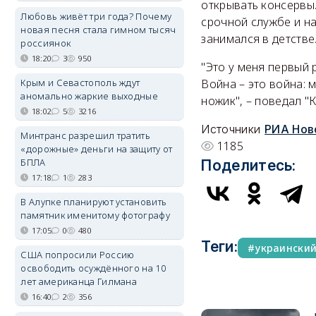
открывать консервы
Любовь живёт три года? Почему
срочной службе и н
новая песня стала гимном тысяч
занимался в детстве
россиянок
18:20
3
950
"Это у меня первый 
Крым и Севастополь ждут
Война – это война: 
аномально жаркие выходные
ножик", – поведал "К
18:02
5
3216
Источники
РИА Нов
Минтранс разрешил тратить
1185
«дорожные» деньги на защиту от
БПЛА
Поделитесь:
17:18
1
283
В Алупке планируют установить
памятник именитому фотографу
17:05
0
480
Теги:
украински
США попросили Россию
освободить осуждённого на 10
лет американца Гилмана
16:40
2
356