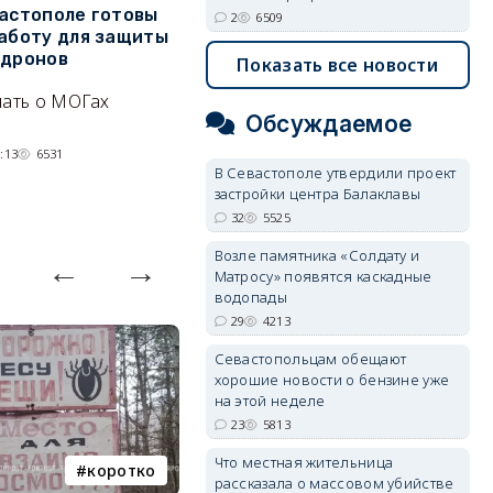
вастополе готовы
Украинский БЭК выгнал
Г
2
6509
работу для защиты
отдыхающих с пляжей Ялты
р
 дронов
э
Показать все новости
Людей эвакуируют с
нать о МОГах
Эн
набережной крымского
Обсуждаемое
д
курорта, проводится
н
:13
6531
разминирование.
В Севастополе утвердили проект
07/08/2026 14:15
5297
застройки центра Балаклавы
32
5525
Возле памятника «Солдату и
Матросу» появятся каскадные
водопады
29
4213
Севастопольцам обещают
хорошие новости о бензине уже
на этой неделе
23
5813
Что местная жительница
коротко
Балаклава
рассказала о массовом убийстве