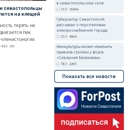
в севастопольском селе
и севастопольцы
В Севастополе утвердили
Н
21
10496
ются на клещей
проект застройки центра
С
Губернатор Севастополя
Балаклавы
и
ность терять не
рассказал о перспективах
электроснабжения города
Там появится туристический
М
двигается пик
21
4904
квартал с отелями и
н
 членистоногих.
парковками.
:43
261
Минкультуры может изменить
правила стройки у форта
05/08/2026 08:01
5525
«Северная Балаклава»
18
2285
Показать все новости