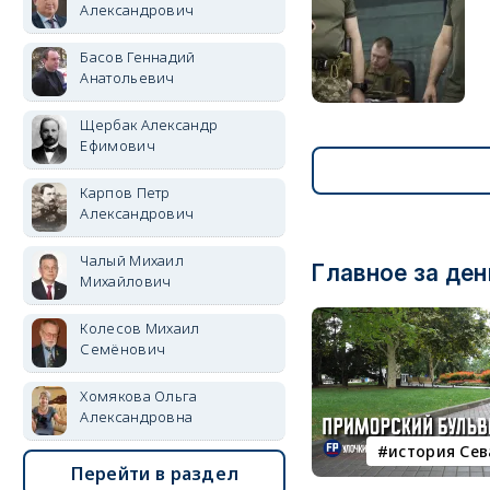
Александрович
Басов Геннадий
Анатольевич
Щербак Александр
Ефимович
Карпов Петр
Александрович
Чалый Михаил
Главное за ден
Михайлович
Колесов Михаил
Семёнович
Хомякова Ольга
Александровна
история Се
Перейти в раздел