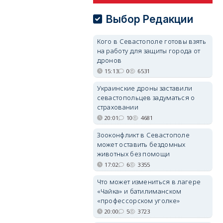
Выбор Редакции
Кого в Севастополе готовы взять
на работу для защиты города от
дронов
15:13
0
6531
Украинские дроны заставили
севастопольцев задуматься о
страховании
20:01
10
4681
Зооконфликт в Севастополе
может оставить бездомных
животных без помощи
17:02
6
3355
Что может измениться в лагере
«Чайка» и батилиманском
«профессорском уголке»
20:00
5
3723