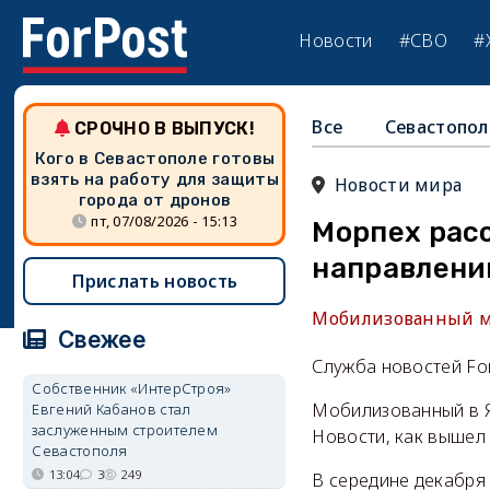
Новости
#СВО
#
Все
Севастопол
СРОЧНО В ВЫПУСК!
Кого в Севастополе готовы
взять на работу для защиты
Новости мира
города от дронов
пт, 07/08/2026 - 15:13
Морпех расс
направлени
Прислать новость
Мобилизованный мо
Свежее
Служба новостей Fo
Собственник «ИнтерСтроя»
Мобилизованный в Я
Евгений Кабанов стал
заслуженным строителем
Новости, как вышел
Севастополя
13:04
3
249
В середине декабря