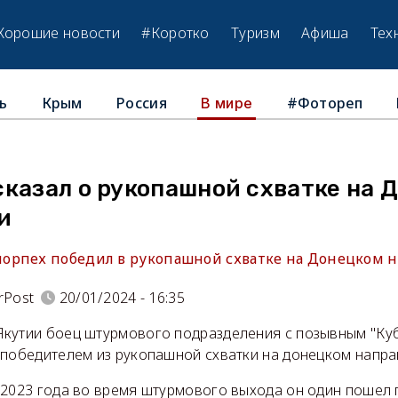
Хорошие новости
#Коротко
Туризм
Афиша
Тех
ь
Крым
Россия
#Фотореп
В мире
казал о рукопашной схватке на 
и
рпех победил в рукопашной схватке на Донецком н
rPost
20/01/2024 - 16:35
кутии боец штурмового подразделения с позывным "Куб
 победителем из рукопашной схватки на донецком напра
 2023 года во время штурмового выхода он один пошел 