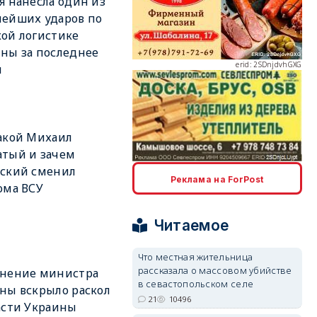
я нанесла один из
ейших ударов по
ой логистике
ны за последнее
erid: 2SDnjdvhGXG
я
акой Михаил
тый и зачем
erid: 2SDnjcLUypt
нский сменил
Реклама на ForPost
ома ВСУ
Читаемое
Что местная жительница
рассказала о массовом убийстве
erid: 2SDnjcrDNw6
ьнение министра
в севастопольском селе
ны вскрыло раскол
21
10496
асти Украины