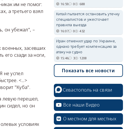
никак им не помог:
16:59
0
688
ах, а третьего взял
Китай пытается остановить утечку
специалистов и ужесточает
правила выезда
, он убежал", –
16:07
0
432
Иран отменил удар по Украине,
однако требует компенсацию за
х военных, засевших
атаку на судно
ь его сзади за ноги,
15:46
3
1208
Показать все новости
Я не успел
стрее. <...>
ворит "Куба".
Севастополь на связи
На левую перешел,
Все наши Видео
ин сидел, но он
О местном для местных
 полевых условиях