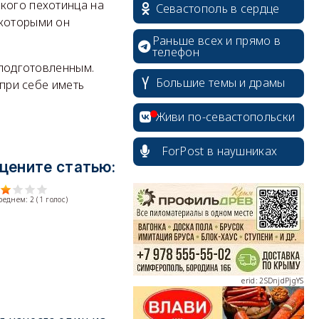
кого пехотинца на
Севастополь в сердце
 которыми он
Раньше всех и прямо в
телефон
 подготовленным.
Большие темы и драмы
 при себе иметь
Живи по-севастопольски
ForPost в наушниках
цените статью:
erid: 2SDnjcrDNw6
среднем:
2
(
1
голос)
erid: 2SDnjdPjgYS