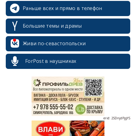
Раньше всех и прямо в телефон
Большие темы и драмы
Живи по-севастопольски
ForPost в наушниках
erid: 2SDnjcrDNw6
erid: 2SDnjdPjgYS