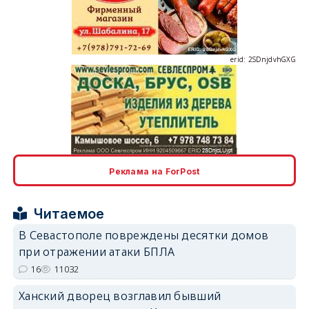
erid: 2SDnjdvhGXG
erid: 2SDnjcLUypt
Реклама на ForPost
Читаемое
erid: 2SDnjcrDNw6
В Севастополе повреждены десятки домов
при отражении атаки БПЛА
16
11032
Ханский дворец возглавил бывший