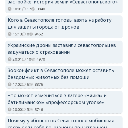
застройке: история земли «Севастопольского»
18:01
17
3848
Кого в Севастополе готовы взять на работу
для защиты города от дронов
15:13
0
9452
Украинские дроны заставили севастопольцев
задуматься о страховании
20:01
10
4970
Зооконфликт в Севастополе может оставить
бездомных животных без помощи
17:02
6
3376
Что может измениться в лагере «Чайка» и
батилиманском «профессорском уголке»
20:00
5
3746
Почему у абонентов Севастополя мобильная
связь вела себя по-разному при утреннем