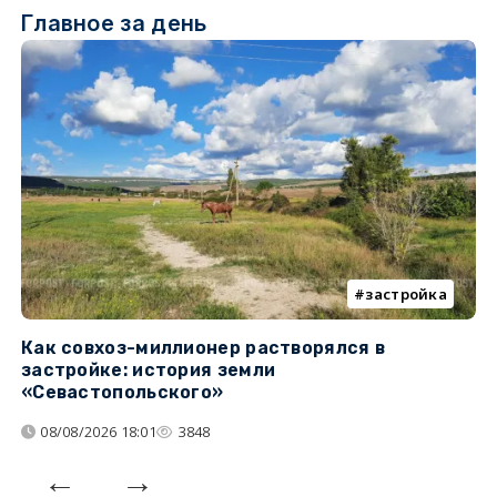
Главное за день
застройка
Как совхоз-миллионер растворялся в
К
застройке: история земли
н
«Севастопольского»
п
08/08/2026 18:01
3848