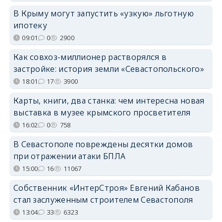
В Крыму могут запустить «узкую» льготную
ипотеку
09:01
0
2900
Как совхоз-миллионер растворялся в
застройке: история земли «Севастопольского»
18:01
17
3900
Карты, книги, два станка: чем интересна новая
выставка в музее крымского просветителя
16:02
0
758
В Севастополе повреждены десятки домов
при отражении атаки БПЛА
15:00
16
11067
Собственник «ИнтерСтроя» Евгений Кабанов
стал заслуженным строителем Севастополя
13:04
33
6323