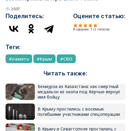
2037
Поделитесь:
Оцените статью:
В среднем:
5
(
2
голосов)
Теги:
память
Крым
СВО
Читать также:
Бекмурза из Казахстана: как смертный
медальон из окопа под Керчью вернул
имя бойцу
В Крыму простились с восемью
погибшими участниками спецоперации
В Крыму и Севастополе простились с