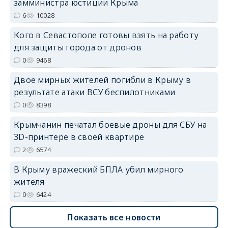
замминистра юстиции Крыма
erid: 2SDnjdPjgYS
6
10028
Кого в Севастополе готовы взять на работу
для защиты города от дронов
0
9468
Двое мирных жителей погибли в Крыму в
erid: 2SDnjdvhGXG
результате атаки ВСУ беспилотниками
0
8398
Крымчанин печатал боевые дроны для СБУ на
3D-принтере в своей квартире
2
6574
В Крыму вражеский БПЛА убил мирного
жителя
0
6424
Показать все новости