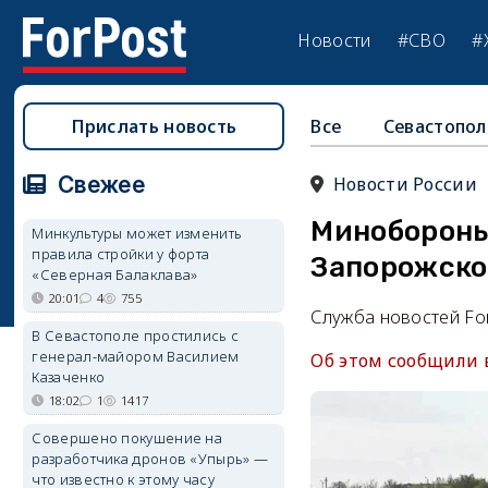
Новости
#СВО
#
Прислать новость
Все
Севастопол
Свежее
Новости России
Минобороны
Минкультуры может изменить
правила стройки у форта
Запорожско
«Северная Балаклава»
20:01
4
755
Служба новостей Fo
В Севастополе простились с
генерал-майором Василием
Об этом сообщили 
Казаченко
18:02
1
1417
Совершено покушение на
разработчика дронов «Упырь» —
что известно к этому часу