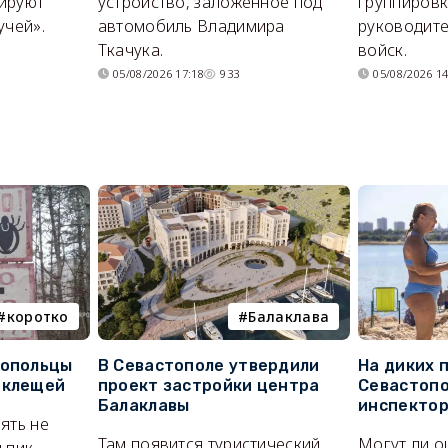
ируют
устройство, заложенное под
группировк
учей».
автомобиль Владимира
руководите
Ткачука.
войск.
05/08/2026 17:18
933
05/08/2026 14
коротко
Балаклава
топольцы
В Севастополе утвердили
На диких 
 клещей
проект застройки центра
Севастопо
Балаклавы
инспекто
ять не
Там появится туристический
Могут ли о
 пик