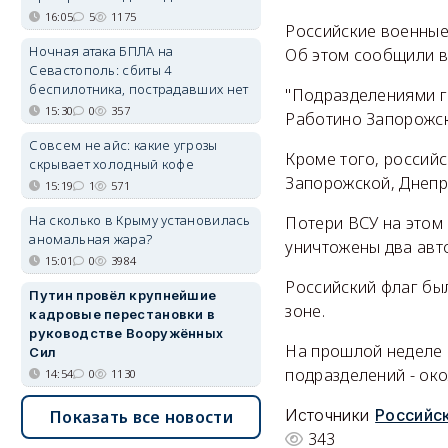
16:05
5
1175
Российские военные
Ночная атака БПЛА на
Об этом сообщили 
Севастополь: сбиты 4
беспилотника, пострадавших нет
"Подразделениями г
15:30
0
357
Работино Запорожско
Совсем не айс: какие угрозы
Кроме того, россий
скрывает холодный кофе
Запорожской, Днепр
15:19
1
571
На сколько в Крыму установилась
Потери ВСУ на этом
аномальная жара?
уничтожены два авт
15:01
0
3984
Российский флаг был
Путин провёл крупнейшие
зоне.
кадровые перестановки в
руководстве Вооружённых
На прошлой неделе 
Сил
подразделений - око
14:54
0
1130
Источники
Российск
Показать все новости
343