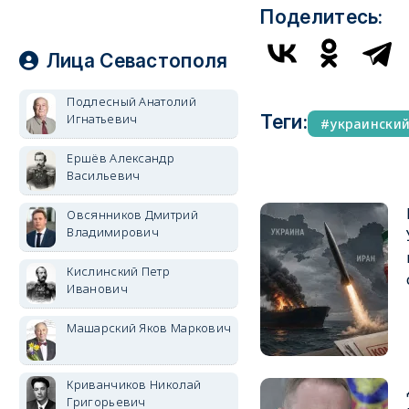
Поделитесь:
Лица Севастополя
Подлесный Анатолий
Теги:
Игнатьевич
украински
Ершёв Александр
Васильевич
Овсянников Дмитрий
Владимирович
Кислинский Петр
Иванович
Машарский Яков Маркович
Криванчиков Николай
Григорьевич