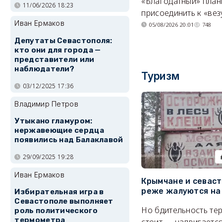
«Благодатный» план
11/06/2026 18:23
присоединить к «вез
Иван Ермаков
05/08/2026 20:01
748
Депутаты Севастополя:
кто они для города —
представители или
наблюдатели?
Туризм
03/12/2025 17:36
Владимир Петров
Утыкано гламуром:
нержавеющие сердца
появились над Балаклавой
29/09/2025 19:28
Иван Ермаков
Крымчане и севас
реже жалуются на
Избирательная игра в
Севастополе выполняет
Но бдительность тер
роль политического
термометра
стоит — надвигается