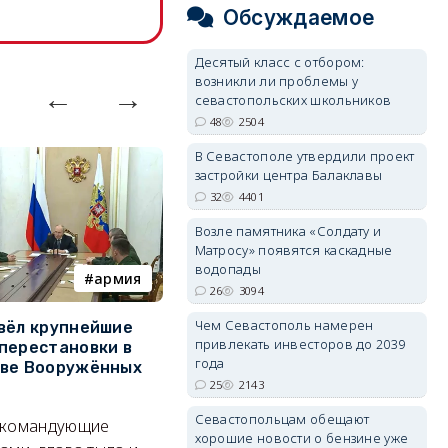
Обсуждаемое
Десятый класс с отбором:
возникли ли проблемы у
севастопольских школьников
48
2504
В Севастополе утвердили проект
застройки центра Балаклавы
32
4401
Возле памятника «Солдату и
Матросу» появятся каскадные
водопады
армия
Балаклава
26
3094
Чем Севастополь намерен
вёл крупнейшие
В Севастополе утвердили
З
привлекать инвесторов до 2039
перестановки в
проект застройки центра
м
года
тве Вооружённых
Балаклавы
ж
25
2143
Там появится туристический
См
Севастопольцам обещают
 командующие
квартал с отелями и
к
хорошие новости о бензине уже