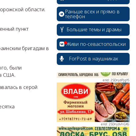
орожской области.
Раньше всех и прямо в
телефон
erid: 2SDnjcrDNw6
енный пункт
Большие темы и драмы
Живи по-севастопольски
раинским бригадам в
ForPost в наушниках
ого, были
erid: 2SDnjdPjgYS
а США.
авалась в серой
есятка
erid: 2SDnjdvhGXG