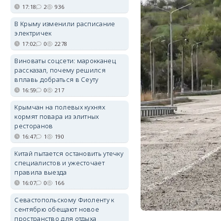
17:18
2
936
В Крыму изменили расписание
электричек
17:02
0
2278
Виноваты соцсети: марокканец
рассказал, почему решился
вплавь добраться в Сеуту
16:59
0
217
Крымчан на полевых кухнях
кормят повара из элитных
ресторанов
16:47
1
190
Китай пытается остановить утечку
специалистов и ужесточает
правила выезда
16:07
0
166
Севастопольскому Фиоленту к
сентябрю обещают новое
пространство для отдыха