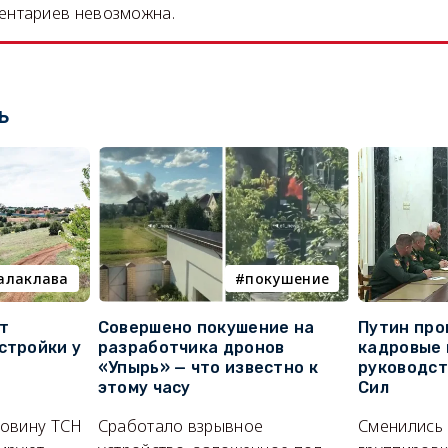
ентариев невозможна.
ь
алаклава
покушение
т
Совершено покушение на
Путин про
стройки у
разработчика дронов
кадровые 
«Упырь» — что известно к
руководс
этому часу
Сил
ловину ТСН
Сработало взрывное
Сменились