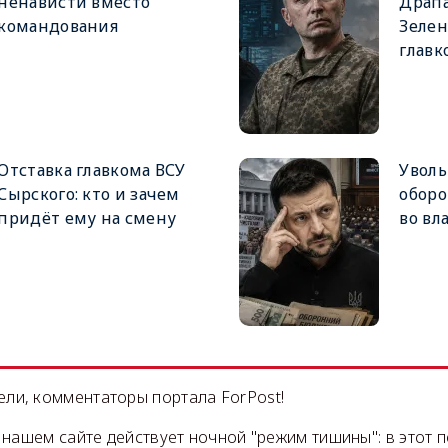
ненависти вместо
Драпа
командования
Зеле
главк
Отставка главкома ВСУ
Увол
Сырского: кто и зачем
оборо
придёт ему на смену
во вл
ли, комментаторы портала ForPost!
на нашем сайте действует ночной "режим тишины": в этот 