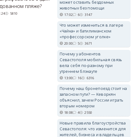
может оставить бездомных
Н
удованном пляже?
вернули туристов обратно на
животных без помощи
де
сушу.
:24
5810
17:02
6
3147
29/07/2026 17:03
6369
Что может измениться в лагере
«Чайка» и батилиманском
«профессорском уголке»
20:00
5
3671
Почему у абонентов
Севастополя мобильная связь
вела себя по-разному при
утреннем блэкауте
13:00
16
6316
Почему наш бронепоезд стоит на
запасном пути? — Кеворкян
объяснил, зачем России играть
вторым номером
18:08
4
2550
Новые правила благоустройства
Севастополя: что изменится для
жителей, бизнеса и владельцев