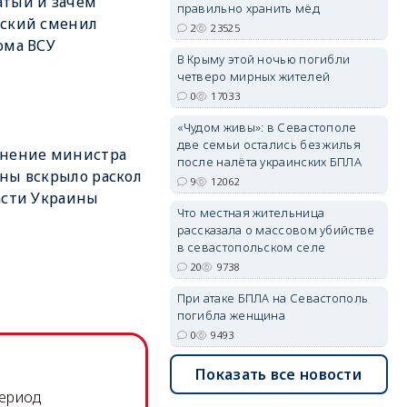
тый и зачем
правильно хранить мёд
нский сменил
2
23525
ома ВСУ
erid: 2SDnjdvhGXG
В Крыму этой ночью погибли
четверо мирных жителей
0
17033
«Чудом живы»: в Севастополе
две семьи остались без жилья
ьнение министра
после налёта украинских БПЛА
ны вскрыло раскол
9
12062
асти Украины
Что местная жительница
рассказала о массовом убийстве
в севастопольском селе
20
9738
При атаке БПЛА на Севастополь
погибла женщина
0
9493
Показать все новости
период