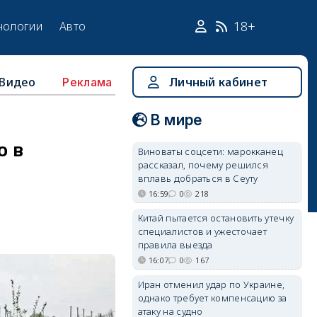
18+
нологии
Авто
Видео
Личный кабинет
Реклама
В мире
о в
Виноваты соцсети: марокканец
рассказал, почему решился
вплавь добраться в Сеуту
16:59
0
218
Китай пытается остановить утечку
специалистов и ужесточает
правила выезда
16:07
0
167
Иран отменил удар по Украине,
однако требует компенсацию за
атаку на судно