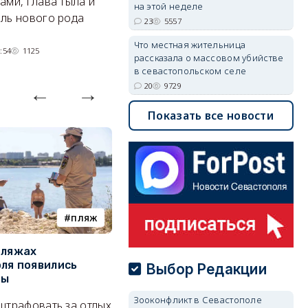
ами, глава тыла и
парковками.
на этой неделе
ль нового рода
05/08/2026 08:01
4399
23
5557
Что местная жительница
:54
1125
рассказала о массовом убийстве
в севастопольском селе
20
9729
Показать все новости
пляж
туризм
пляжах
Двух москвичей на
П
ля появились
сапбордах унесло от берега
о
Выбор Редакции
ры
Крыма на километр в море
б
Е
Зооконфликт в Севастополе
штрафовать за отдых
Спасатели благополучно