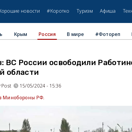
Хорошие новости
#Коротко
Туризм
Афиша
Тех
ь
Крым
В мире
#Фотореп
Россия
: ВС России освободили Работин
й области
rPost
15/05/2024 - 15:36
в Минобороны РФ.