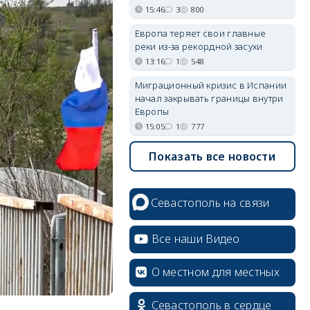
15:46
3
800
Европа теряет свои главные
реки из-за рекордной засухи
13:16
1
548
Миграционный кризис в Испании
начал закрывать границы внутри
Европы
15:05
1
777
Показать все новости
Севастополь на связи
Все наши Видео
О местном для местных
Севастополь в сердце