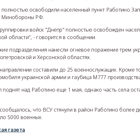
 полностью освободили населенный пункт Работино Зап
в Минобороны РФ.
руппировки войск "Днепр" полностью освобожден насел
й области", - говорится в сообщении.
ские подразделения нанесли огневое поражение трем ук
опетровской и Херсонской областях.
 направлении составили до 25 военнослужащих. Кроме т
омобиля украинской армии и гаубица М777 производств
 поднят над Работино еще 1 мая, однако часть села ост
сообщалось, что ВСУ стянули в район Работино более д
ло 5000 военных.
ая газета