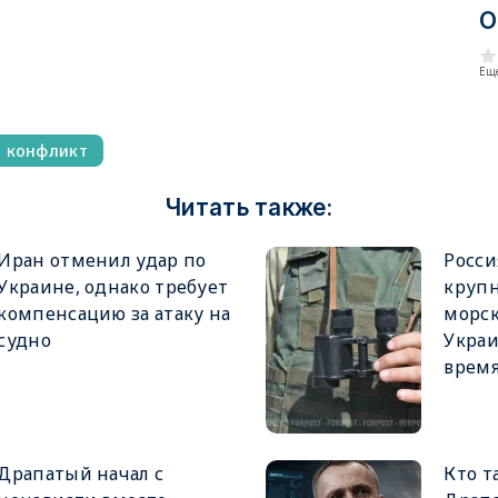
О
Еще
й конфликт
Читать также:
Иран отменил удар по
Росси
Украине, однако требует
крупн
компенсацию за атаку на
морск
судно
Украи
врем
Драпатый начал с
Кто т