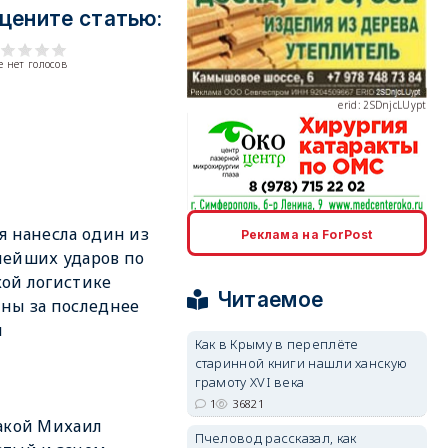
цените статью:
 нет голосов
erid: 2SDnjcLUypt
erid: 2SDnjcrDNw6
я нанесла один из
Реклама на ForPost
ейших ударов по
ой логистике
Читаемое
ны за последнее
я
Как в Крыму в переплёте
старинной книги нашли ханскую
erid: 2SDnjdPjgYS
грамоту XVI века
1
36821
акой Михаил
Пчеловод рассказал, как