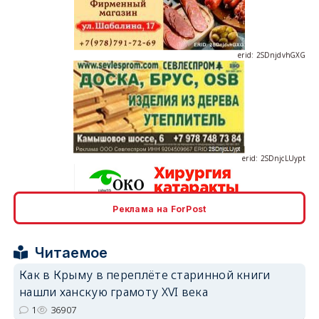
erid: 2SDnjdvhGXG
erid: 2SDnjcLUypt
Реклама на ForPost
erid: 2SDnjcrDNw6
Читаемое
Как в Крыму в переплёте старинной книги
нашли ханскую грамоту XVI века
1
36907