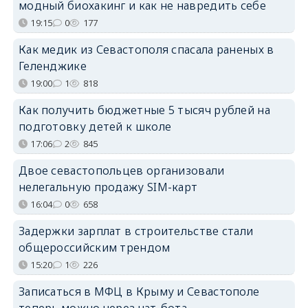
модный биохакинг и как не навредить себе
19:15
0
177
Как медик из Севастополя спасала раненых в
Геленджике
19:00
1
818
Как получить бюджетные 5 тысяч рублей на
подготовку детей к школе
17:06
2
845
Двое севастопольцев организовали
нелегальную продажу SIM-карт
16:04
0
658
Задержки зарплат в строительстве стали
общероссийским трендом
15:20
1
226
Записаться в МФЦ в Крыму и Севастополе
теперь можно через чат-бота