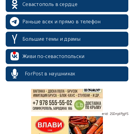
Севастополь в сердце
Раньше всех и прямо в телефон
Большие темы и драмы
erid: 2SDnjcrDNw6
Живи по-севастопольски
ForPost в наушниках
erid: 2SDnjdPjgYS