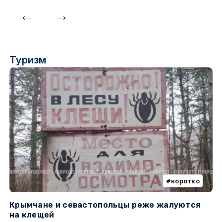
Туризм
коротко
Крымчане и севастопольцы реже жалуются
В
на клещей
ц