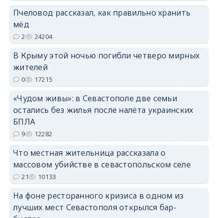
erid: 2SDnjdPjgYS
Пчеловод рассказал, как правильно хранить
мёд
2
24204
В Крыму этой ночью погибли четверо мирных
жителей
erid: 2SDnjdvhGXG
0
17215
«Чудом живы»: в Севастополе две семьи
остались без жилья после налёта украинских
БПЛА
9
12282
Что местная жительница рассказала о
массовом убийстве в севастопольском селе
21
10133
На фоне ресторанного кризиса в одном из
лучших мест Севастополя открылся бар-