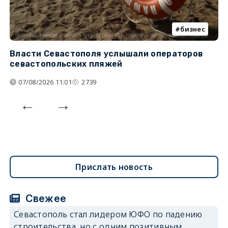
бизнес
Власти Севастополя услышали операторов
П
севастопольских пляжей
о
07/08/2026 11:01
2739
Прислать новость
Свежее
Севастополь стал лидером ЮФО по падению
строительства, но с одним позитивным