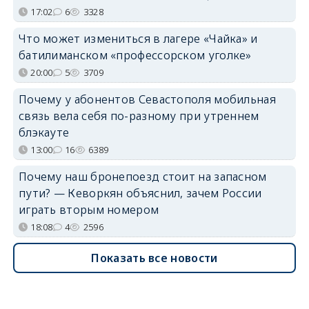
17:02
6
3328
Что может измениться в лагере «Чайка» и
батилиманском «профессорском уголке»
20:00
5
3709
Почему у абонентов Севастополя мобильная
связь вела себя по-разному при утреннем
блэкауте
13:00
16
6389
Почему наш бронепоезд стоит на запасном
пути? — Кеворкян объяснил, зачем России
играть вторым номером
18:08
4
2596
Показать все новости