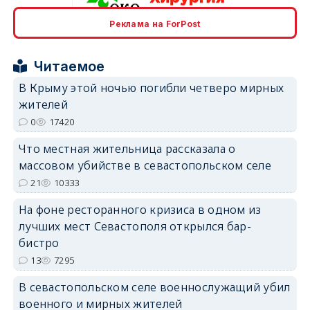
Реклама на ForPost
erid: 2SDnjcrDNw6
Читаемое
В Крыму этой ночью погибли четверо мирных
жителей
0
17420
erid: 2SDnjdPjgYS
Что местная жительница рассказала о
массовом убийстве в севастопольском селе
21
10333
На фоне ресторанного кризиса в одном из
лучших мест Севастополя открылся бар-
бистро
erid: 2SDnjdvhGXG
13
7295
В севастопольском селе военнослужащий убил
военного и мирных жителей