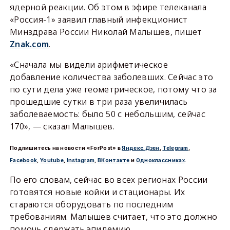
ядерной реакции. Об этом в эфире телеканала
«Россия-1» заявил главный инфекционист
Минздрава России Николай Малышев, пишет
Znak.com
.
«Сначала мы видели арифметическое
добавление количества заболевших. Сейчас это
по сути дела уже геометрическое, потому что за
прошедшие сутки в три раза увеличилась
заболеваемость: было 50 с небольшим, сейчас
170», — сказал Малышев.
Подпишитесь на новости «ForPost» в
Яндекс.Дзен
,
Telegram
,
Facebook
,
Youtube
,
Instagram
,
ВКонтакте
и
Одноклассниках
.
По его словам, сейчас во всех регионах России
готовятся новые койки и стационары. Их
стараются оборудовать по последним
требованиям. Малышев считает, что это должно
помочь сдержать эпидемию.