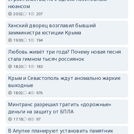
нюансом
20:02
1
207
Ханский дворец возглавил бывший
замминистра юстиции Крыма
19:00
1
194
Любовь живёт три года? Почему новая песня
стала гимном тысяч россиянок
18:20
1
183
Крым и Севастополь ждут аномально жаркие
выходные
18:02
4
976
Минтранс разрешил тратить «дорожные»
деньги на защиту от БПЛА
17:18
0
97
В Алупке планируют установить памятник