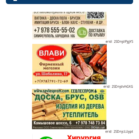
erid: 2SDnjdPjgYS
erid: 2SDnjdvhGXG
erid: 2SDnjcLUypt