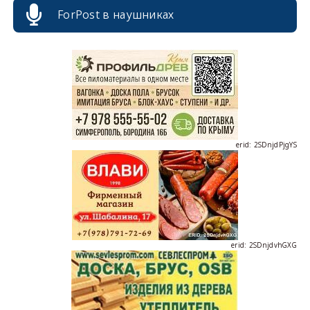
ForPost в наушниках
erid: 2SDnjcrDNw6
erid: 2SDnjdPjgYS
erid: 2SDnjdvhGXG