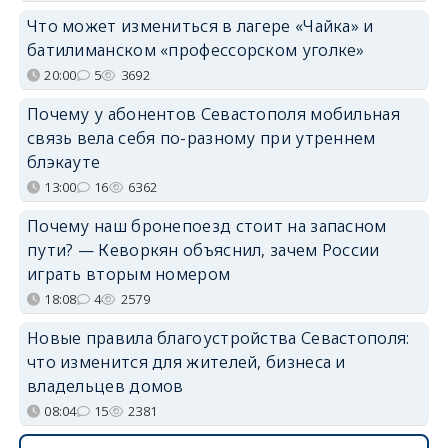
Что может измениться в лагере «Чайка» и
батилиманском «профессорском уголке»
20:00
5
3692
Почему у абонентов Севастополя мобильная
связь вела себя по-разному при утреннем
блэкауте
13:00
16
6362
Почему наш бронепоезд стоит на запасном
пути? — Кеворкян объяснил, зачем России
играть вторым номером
18:08
4
2579
Новые правила благоустройства Севастополя:
что изменится для жителей, бизнеса и
владельцев домов
08:04
15
2381