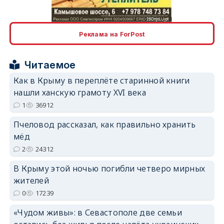
erid: 2SDnjcLUypt
Реклама на ForPost
Читаемое
erid: 2SDnjcrDNw6
Как в Крыму в переплёте старинной книги
нашли ханскую грамоту XVI века
1
36912
Пчеловод рассказал, как правильно хранить
мёд
2
24312
erid: 2SDnjdPjgYS
В Крыму этой ночью погибли четверо мирных
жителей
0
17239
«Чудом живы»: в Севастополе две семьи
erid: 2SDnjdvhGXG