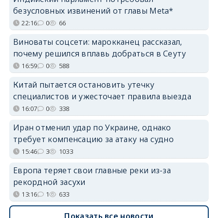
безусловных извинений от главы Meta*
22:16
0
66
Виноваты соцсети: марокканец рассказал,
почему решился вплавь добраться в Сеуту
16:59
0
588
Китай пытается остановить утечку
специалистов и ужесточает правила выезда
16:07
0
338
Иран отменил удар по Украине, однако
требует компенсацию за атаку на судно
15:46
3
1033
Европа теряет свои главные реки из-за
рекордной засухи
13:16
1
633
Показать все новости