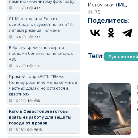
памятник именитому фотографу
Источники
ЛИЦ
17:05
0
402
75
США попросили Россию
Поделитесь:
освободить осуждённого на 10
лет американца Гилмана
16:40
2
297
В Крыму временно сократят
продажи бензина на некоторых
Теги:
украински
АЗС
16:29
0
316
Прямой эфир «ЕСТЬ ТЕМА».
Почему россияне мечтают жить в
частных домах, но остаются в
квартирах?
16:00
1
608
Кого в Севастополе готовы
взять на работу для защиты
города от дронов
15:13
0
5618