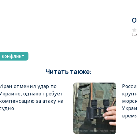
О
Еще
й конфликт
Читать также:
Иран отменил удар по
Росси
Украине, однако требует
крупн
компенсацию за атаку на
морск
судно
Украи
врем