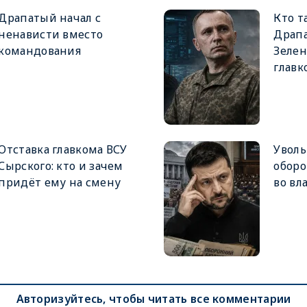
Драпатый начал с
Кто т
ненависти вместо
Драпа
командования
Зеле
главк
Отставка главкома ВСУ
Увол
Сырского: кто и зачем
оборо
придёт ему на смену
во вл
Авторизуйтесь, чтобы читать все комментарии