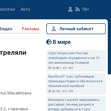
18+
нологии
Авто
Видео
Личный кабинет
Реклама
В мире
стреляли
США попросили Россию
освободить осуждённого на 10
лет американца Гилмана
16:40
2
297
Facebook* снёс публикацию
премьера Индии и объяснил всё
технической ошибкой
22:16
0
379
елка Михайловка
Виноваты соцсети: марокканец
рассказал, почему решился
3-2, станковых
вплавь добраться в Сеуту