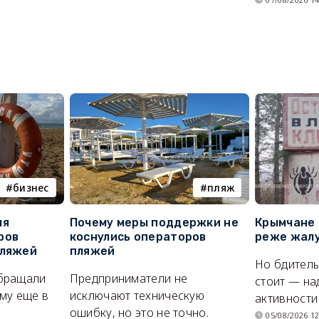
бизнес
пляж
ля
Почему меры поддержки не
Крымчане 
ров
коснулись операторов
реже жалу
пляжей
пляжей
Но бдитель
бращали
Предприниматели не
стоит — на
му еще в
исключают техническую
активности
ошибку, но это не точно.
05/08/2026 12