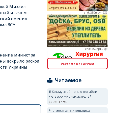
акой Михаил
тый и зачем
нский сменил
ома ВСУ
erid: 2SDnjcLUypt
ьнение министра
ны вскрыло раскол
Реклама на ForPost
асти Украины
erid: 2SDnjcrDNw6
Читаемое
В Крыму этой ночью погибли
четверо мирных жителей
0
17594
erid: 2SDnjdPjgYS
Что местная жительница