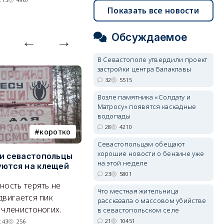
Показать все новости
Обсуждаемое
В Севастополе утвердили проект
застройки центра Балаклавы
32
5515
Возле памятника «Солдату и
Матросу» появятся каскадные
водопады
28
4210
коротко
Балаклава
Севастопольцам обещают
хорошие новости о бензине уже
и севастопольцы
В Севастополе утвердили
Н
на этой неделе
ются на клещей
проект застройки центра
С
23
5801
Балаклавы
и
ность терять не
Что местная жительница
Там появится туристический
М
двигается пик
рассказала о массовом убийстве
квартал с отелями и
н
 членистоногих.
в севастопольском селе
парковками.
21
10451
:43
256