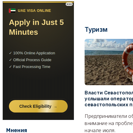
Туризм
Власти Севастопо
услышали операто
севастопольских 
Предприниматели о
внимание на пробле
начале июля.
Мнения