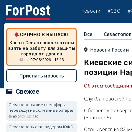
Новости
#СВО
#
Все
Севастопол
СРОЧНО В ВЫПУСК!
Кого в Севастополе готовы
взять на работу для защиты
Новости России
города от дронов
пт, 07/08/2026 - 15:13
Киевские си
позиции На
Прислать новость
Об этом сообщили 
Свежее
Служба новостей Fo
Севастопольские светофоры
Обстрелам подвергл
переведут на солнечные батареи
09:01
1
150
(Золотое-5).
Севастополь стал лидером ЮФО
Огонь велся из 82-м