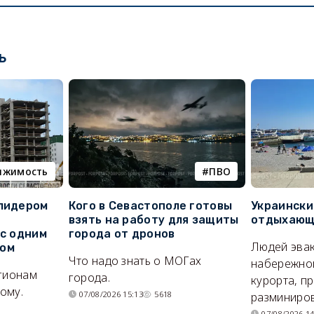
ь
ижимость
ПВО
 лидером
Кого в Севастополе готовы
Украински
взять на работу для защиты
отдыхающи
 с одним
города от дронов
Людей эвак
сом
Что надо знать о МОГах
набережно
егионам
города.
курорта, п
ому.
07/08/2026 15:13
5618
разминиров
07/08/2026 14