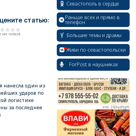
Севастополь в сердце
Раньше всех и прямо в
цените статью:
телефон
Большие темы и драмы
 нет голосов
erid: 2SDnjcrDNw6
Живи по-севастопольски
ForPost в наушниках
я нанесла один из
erid: 2SDnjdPjgYS
ейших ударов по
ой логистике
ны за последнее
я
erid: 2SDnjdvhGXG