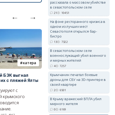
рассказала о массовом убийстве
в севастопольском селе
21
10451
На фоне ресторанного кризиса в
одном из лучших мест
erid: 2SDnjdvhGXG
Севастополя открылся бар-
бистро
13
7322
В севастопольском селе
военнослужащий убил военного
и мирных жителей
катера
электроснабжение
4
7257
Крымчанин печатал боевые
й БЭК выгнал
Губернатор Севастополя
П
дроны для СБУ на 3D-принтере в
х с пляжей Ялты
рассказал о перспективах
к
своей квартире
электроснабжения города
п
уируют с
2
6501
Энергетики, подчеркнул он,
П
й крымского
В Крыму вражеский БПЛА убил
делают практически
и
роводится
мирного жителя
невозможное.
ош
ание.
0
6169
07/08/2026 10:13
4748
:15
4967