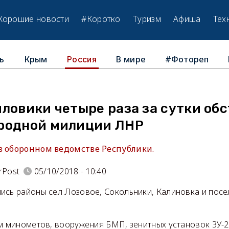
Хорошие новости
#Коротко
Туризм
Афиша
Тех
ь
Крым
В мире
#Фотореп
Россия
ловики четыре раза за сутки об
родной милиции ЛНР
в оборонном ведомстве Республики.
rPost
05/10/2018 - 10:40
ись районы сел Лозовое, Сокольники, Калиновка и пос
м минометов, вооружения БМП, зенитных установок ЗУ-2