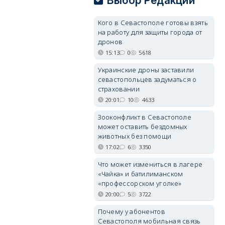
Выбор Редакции
Кого в Севастополе готовы взять
на работу для защиты города от
дронов
15:13
0
5618
Украинские дроны заставили
севастопольцев задуматься о
страховании
20:01
10
4633
Зооконфликт в Севастополе
может оставить бездомных
животных без помощи
17:02
6
3350
Что может измениться в лагере
«Чайка» и батилиманском
«профессорском уголке»
20:00
5
3722
Почему у абонентов
Севастополя мобильная связь