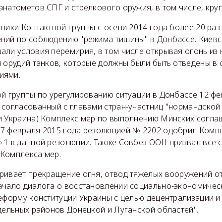
анатометов СПГ и стрелкового оружия, в том числе, кру
ники Контактной группы с осени 2014 года более 20 раз
ний по соблюдению "режима тишины" в Донбассе. Киевс
али условия перемирия, в том числе открывая огонь из
 орудий танков, которые должны были быть отведены в 
иями.
ой группы по урегулированию ситуации в Донбассе 12 фе
согласованный с главами стран-участниц "нормандской 
и Украина) Комплекс мер по выполнению Минских согла
7 февраля 2015 года резолюцией № 2202 одобрил Компл
 1 к данной резолюции. Также Совбез ООН призвал все 
Комплекса мер.
ривает прекращение огня, отвод тяжелых вооружений о
ачало диалога о восстановлении социально-экономическ
реформу конституции Украины с целью децентрализации и
дельных районов Донецкой и Луганской областей".