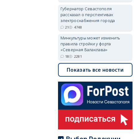
05/08/2026 08:01
5515
Губернатор Севастополя
рассказал о перспективах
электроснабжения города
21
4748
Минкультуры может изменить
правила стройки у форта
«Северная Балаклава»
18
2281
Показать все новости