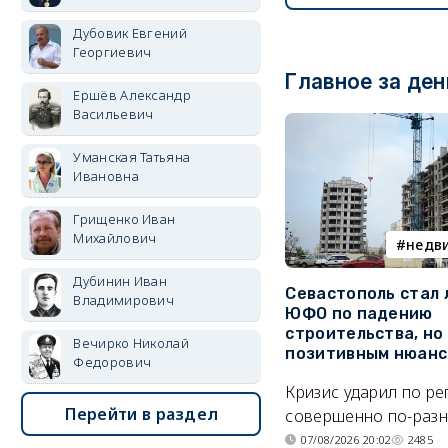
Дубовик Евгений
Георгиевич
Главное за ден
Ершёв Александр
Васильевич
Уманская Татьяна
Ивановна
Грищенко Иван
Михайлович
недв
Дубинин Иван
Севастополь стал
Владимирович
ЮФО по падению
строительства, но
Вечирко Николай
позитивным нюан
Федорович
Кризис ударил по р
Перейти в раздел
совершенно по-разн
07/08/2026 20:02
2485