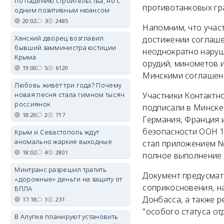
по падению строительства, но с
противотанковых гр
одним позитивным нюансом
20:02
3
2485
Напомним, что участ
Ханский дворец возглавил
достижении соглаше
бывший замминистра юстиции
неоднократно наруш
Крыма
орудий, минометов и
19:00
5
6120
Минскими соглашен
Любовь живёт три года? Почему
новая песня стала гимном тысяч
Участники Контактн
россиянок
подписали в Минске 
18:20
2
717
Германия, Франция 
безопасности ООН 1
Крым и Севастополь ждут
аномально жаркие выходные
стал приложением №
18:02
4
2801
полное выполнение 
Минтранс разрешил тратить
Документ предусмат
«дорожные» деньги на защиту от
соприкосновения, н
БПЛА
Донбасса, а также 
17:18
1
231
"особого статуса от
В Алупке планируют установить