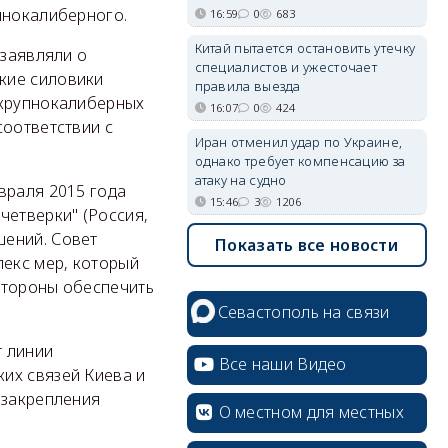
пнокалиберного.
16:59
0
683
Китай пытается остановить утечку
 заявляли о
специалистов и ужесточает
кие силовики
правила выезда
 крупнокалиберных
16:07
0
424
соответствии с
Иран отменил удар по Украине,
однако требует компенсацию за
атаку на судно
враля 2015 года
15:46
3
1206
четверки" (Россия,
шений. Совет
Показать все новости
екс мер, который
стороны обеспечить
Севастополь на связи
т линии
Все наши Видео
их связей Киева и
 закрепления
О местном для местных