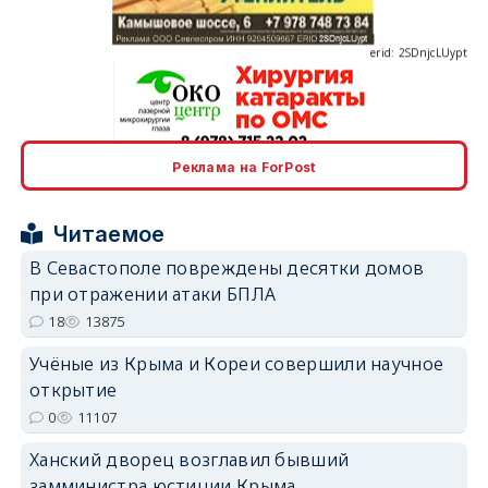
erid: 2SDnjcLUypt
Реклама на ForPost
erid: 2SDnjcrDNw6
Читаемое
В Севастополе повреждены десятки домов
при отражении атаки БПЛА
18
13875
erid: 2SDnjdPjgYS
Учёные из Крыма и Кореи совершили научное
открытие
0
11107
Ханский дворец возглавил бывший
замминистра юстиции Крыма
erid: 2SDnjdvhGXG