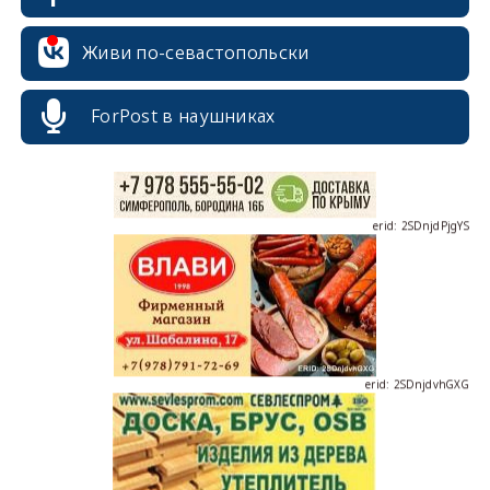
erid: 2SDnjcrDNw6
Живи по-севастопольски
ForPost в наушниках
erid: 2SDnjdPjgYS
erid: 2SDnjdvhGXG