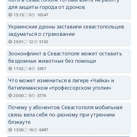
для защиты города от дронов
15:13
0
10247
Украинские дроны заставили севастопольцев
задуматься о страховании
20:01
12
5102
Зооконфликт в Севастополе может оставить
бездомных животных без помощи
17:02
6
3397
Что может измениться в лагере «Чайка» и
батилиманском «профессорском уголке»
20:00
5
3776
Почему у абонентов Севастополя мобильная
связь вела себя по-разному при утреннем
блэкауте
13:00
16
6487