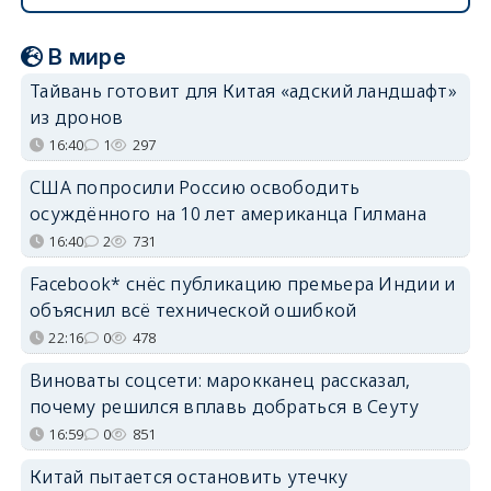
В мире
Тайвань готовит для Китая «адский ландшафт»
из дронов
16:40
1
297
США попросили Россию освободить
осуждённого на 10 лет американца Гилмана
16:40
2
731
Facebook* снёс публикацию премьера Индии и
объяснил всё технической ошибкой
22:16
0
478
Виноваты соцсети: марокканец рассказал,
почему решился вплавь добраться в Сеуту
16:59
0
851
Китай пытается остановить утечку