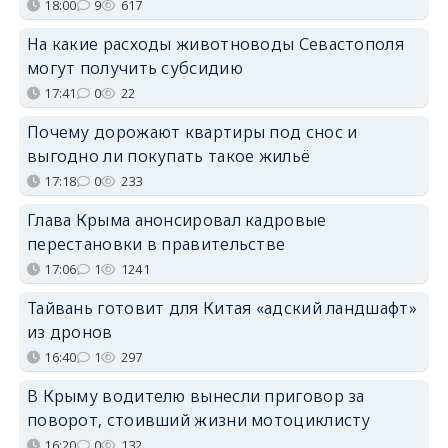
18:00
9
617
На какие расходы животноводы Севастополя
могут получить субсидию
17:41
0
22
Почему дорожают квартиры под снос и
выгодно ли покупать такое жильё
17:18
0
233
Глава Крыма анонсировал кадровые
перестановки в правительстве
17:06
1
1241
Тайвань готовит для Китая «адский ландшафт»
из дронов
16:40
1
297
В Крыму водителю вынесли приговор за
поворот, стоивший жизни мотоциклисту
16:20
0
132