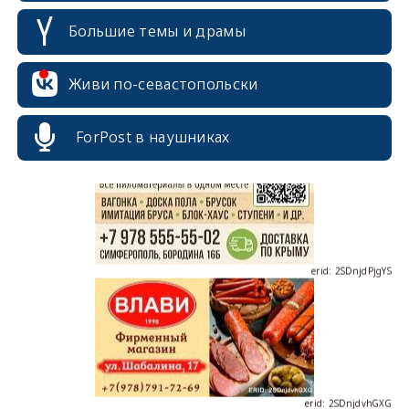
Большие темы и драмы
erid: 2SDnjcrDNw6
Живи по-севастопольски
ForPost в наушниках
erid: 2SDnjdPjgYS
erid: 2SDnjdvhGXG