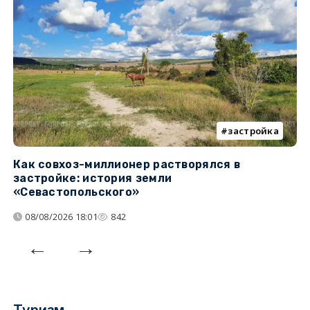
застройка
Как совхоз-миллионер растворялся в
К
застройке: история земли
н
«Севастопольского»
п
08/08/2026 18:01
842
Туризм