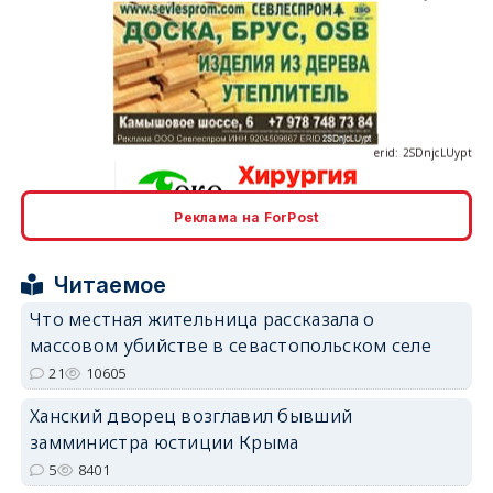
erid: 2SDnjcLUypt
Реклама на ForPost
erid: 2SDnjcrDNw6
Читаемое
Что местная жительница рассказала о
массовом убийстве в севастопольском селе
21
10605
erid: 2SDnjdPjgYS
Ханский дворец возглавил бывший
замминистра юстиции Крыма
5
8401