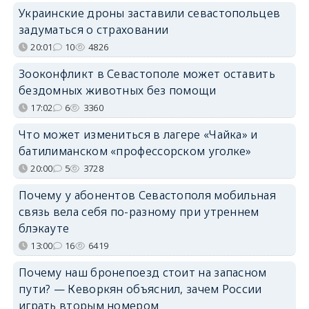
Украинские дроны заставили севастопольцев
задуматься о страховании
20:01
10
4826
Зооконфликт в Севастополе может оставить
бездомных животных без помощи
17:02
6
3360
Что может измениться в лагере «Чайка» и
батилиманском «профессорском уголке»
20:00
5
3728
Почему у абонентов Севастополя мобильная
связь вела себя по-разному при утреннем
блэкауте
13:00
16
6419
Почему наш бронепоезд стоит на запасном
пути? — Кеворкян объяснил, зачем России
играть вторым номером