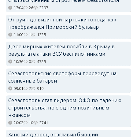
13:04
26
3297
От руин до визитной карточки города: как
преображался Приморский бульвар
11:00
1
1325
Двое мирных жителей погибли в Крыму в
результате атаки ВСУ беспилотниками
10:36
0
4725
Севастопольские светофоры переведут на
солнечные батареи
09:01
7
919
Севастополь стал лидером ЮФО по падению
строительства, но с одним позитивным
нюансом
20:02
10
3741
Ханский дворец возглавил бывший