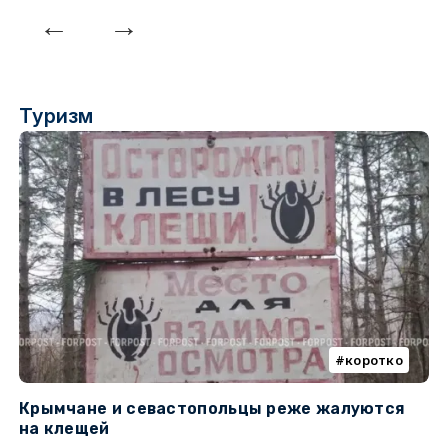
Туризм
коротко
Крымчане и севастопольцы реже жалуются
В
на клещей
ц