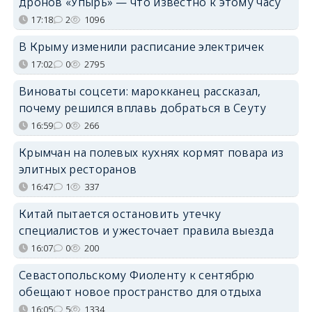
дронов «Упырь» — что известно к этому часу
17:18
2
1096
В Крыму изменили расписание электричек
17:02
0
2795
Виноваты соцсети: марокканец рассказал,
почему решился вплавь добраться в Сеуту
16:59
0
266
Крымчан на полевых кухнях кормят повара из
элитных ресторанов
16:47
1
337
Китай пытается остановить утечку
специалистов и ужесточает правила выезда
16:07
0
200
Севастопольскому Фиоленту к сентябрю
обещают новое пространство для отдыха
16:05
5
1334