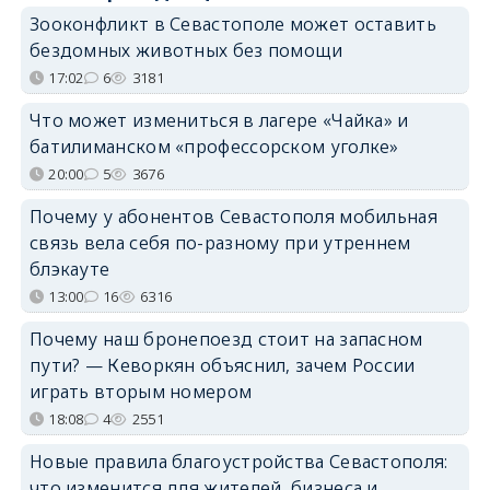
Зооконфликт в Севастополе может оставить
бездомных животных без помощи
17:02
6
3181
Что может измениться в лагере «Чайка» и
батилиманском «профессорском уголке»
20:00
5
3676
Почему у абонентов Севастополя мобильная
связь вела себя по-разному при утреннем
блэкауте
13:00
16
6316
Почему наш бронепоезд стоит на запасном
пути? — Кеворкян объяснил, зачем России
играть вторым номером
18:08
4
2551
Новые правила благоустройства Севастополя:
что изменится для жителей, бизнеса и