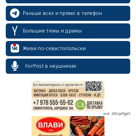
Раньше всех и прямо в телефон
Большие темы и драмы
Живи по-севастопольски
erid: 2SDnjcrDNw6
ForPost в наушниках
erid: 2SDnjdPjgYS