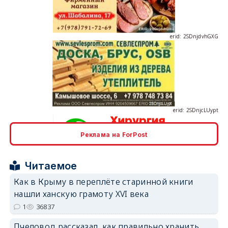
erid: 2SDnjdvhGXG
erid: 2SDnjcLUypt
Реклама на ForPost
erid: 2SDnjcrDNw6
Читаемое
Как в Крыму в переплёте старинной книги
нашли ханскую грамоту XVI века
1
36837
Пчеловод рассказал, как правильно хранить
erid: 2SDnjdPjgYS