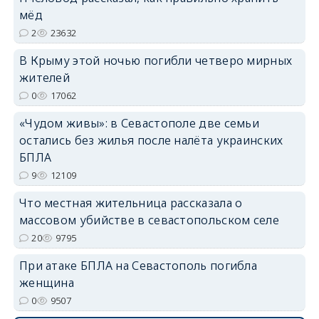
мёд
2
23632
В Крыму этой ночью погибли четверо мирных
жителей
0
17062
erid: 2SDnjdvhGXG
«Чудом живы»: в Севастополе две семьи
остались без жилья после налёта украинских
БПЛА
9
12109
Что местная жительница рассказала о
массовом убийстве в севастопольском селе
20
9795
При атаке БПЛА на Севастополь погибла
женщина
0
9507