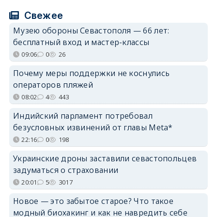
Свежее
Музею обороны Севастополя — 66 лет:
бесплатный вход и мастер-классы
09:06
0
26
Почему меры поддержки не коснулись
операторов пляжей
08:02
4
443
Индийский парламент потребовал
безусловных извинений от главы Meta*
22:16
0
198
Украинские дроны заставили севастопольцев
задуматься о страховании
20:01
5
3017
Новое — это забытое старое? Что такое
модный биохакинг и как не навредить себе