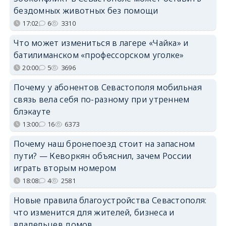
бездомных животных без помощи
17:02
6
3310
Что может измениться в лагере «Чайка» и
батилиманском «профессорском уголке»
20:00
5
3696
Почему у абонентов Севастополя мобильная
связь вела себя по-разному при утреннем
блэкауте
13:00
16
6373
Почему наш бронепоезд стоит на запасном
пути? — Кеворкян объяснил, зачем России
играть вторым номером
18:08
4
2581
Новые правила благоустройства Севастополя:
что изменится для жителей, бизнеса и
владельцев домов