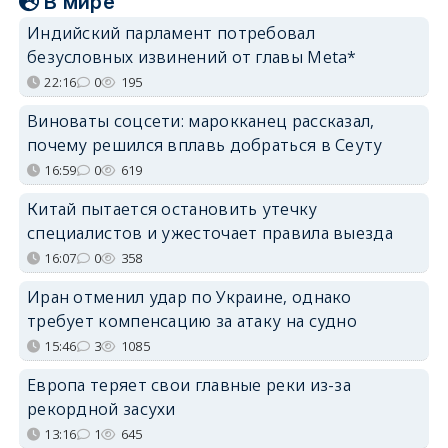
В мире
Индийский парламент потребовал
безусловных извинений от главы Meta*
22:16
0
195
Виноваты соцсети: марокканец рассказал,
почему решился вплавь добраться в Сеуту
16:59
0
619
Китай пытается остановить утечку
специалистов и ужесточает правила выезда
16:07
0
358
Иран отменил удар по Украине, однако
требует компенсацию за атаку на судно
15:46
3
1085
Европа теряет свои главные реки из-за
рекордной засухи
13:16
1
645