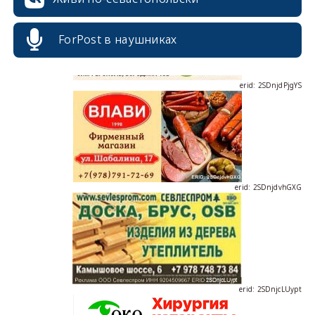
ForPost в наушниках
erid: 2SDnjdPjgYS
erid: 2SDnjdvhGXG
erid: 2SDnjcLUypt