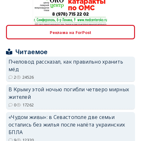
erid: 2SDnjcrDNw6
Реклама на ForPost
Читаемое
Пчеловод рассказал, как правильно хранить
мёд
erid: 2SDnjdPjgYS
2
24526
В Крыму этой ночью погибли четверо мирных
жителей
0
17262
«Чудом живы»: в Севастополе две семьи
erid: 2SDnjdvhGXG
остались без жилья после налёта украинских
БПЛА
9
12320