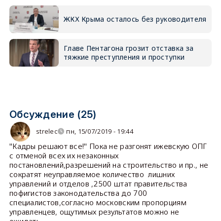
ЖКХ Крыма осталось без руководителя
Главе Пентагона грозит отставка за
тяжкие преступления и проступки
Обсуждение (25)
strelec
пн, 15/07/2019 - 19:44
"Кадры решают все!" Пока не разгонят ижевскую ОПГ
с отменой всех их незаконных
постановлений,разрешений на строительство и пр., не
сократят неуправляемое количество лишних
управлений и отделов ,2500 штат правительства
пофигистов законодательства до 700
специалистов,согласно московским пропорциям
управленцев, ощутимых результатов можно не
ожидать.