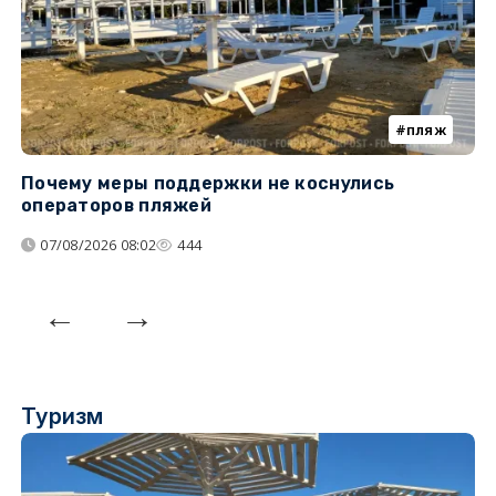
пляж
Почему меры поддержки не коснулись
У
операторов пляжей
з
07/08/2026 08:02
444
Туризм