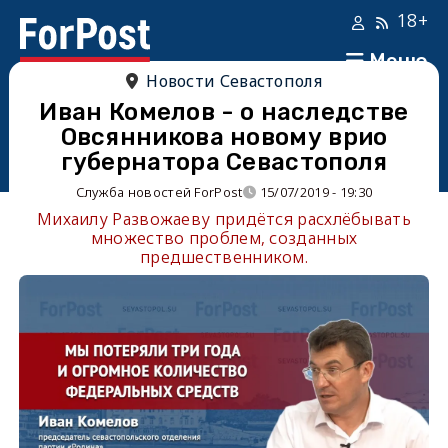
18+
Меню
Новости Севастополя
Иван Комелов - о наследстве
Овсянникова новому врио
губернатора Севастополя
Служба новостей ForPost
15/07/2019 - 19:30
Михаилу Развожаеву придётся расхлёбывать
множество проблем, созданных
предшественником.