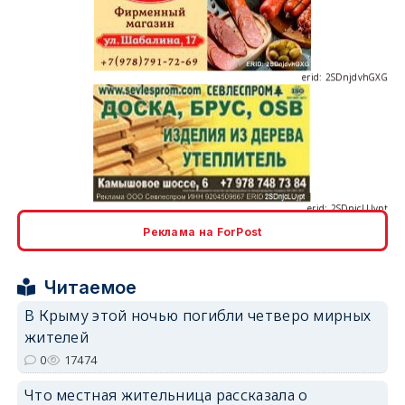
erid: 2SDnjdvhGXG
erid: 2SDnjcLUypt
Реклама на ForPost
erid: 2SDnjcrDNw6
Читаемое
В Крыму этой ночью погибли четверо мирных
жителей
0
17474
Что местная жительница рассказала о
erid: 2SDnjdPjgYS