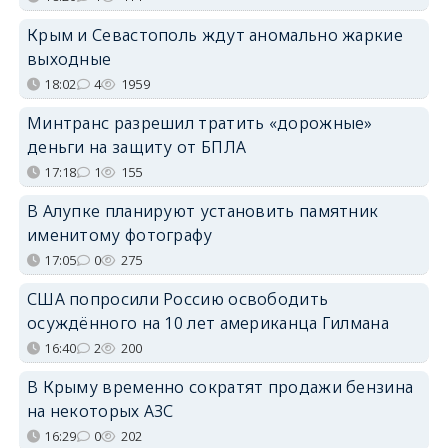
Крым и Севастополь ждут аномально жаркие
выходные
18:02
4
1959
Минтранс разрешил тратить «дорожные»
деньги на защиту от БПЛА
17:18
1
155
В Алупке планируют установить памятник
именитому фотографу
17:05
0
275
США попросили Россию освободить
осуждённого на 10 лет американца Гилмана
16:40
2
200
В Крыму временно сократят продажи бензина
на некоторых АЗС
16:29
0
202