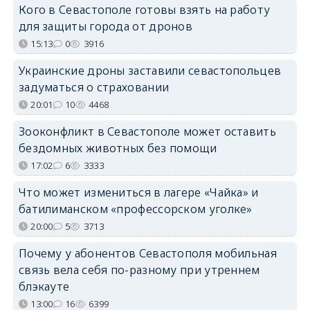
Кого в Севастополе готовы взять на работу
для защиты города от дронов
15:13
0
3916
Украинские дроны заставили севастопольцев
задуматься о страховании
20:01
10
4468
Зооконфликт в Севастополе может оставить
бездомных животных без помощи
17:02
6
3333
Что может измениться в лагере «Чайка» и
батилиманском «профессорском уголке»
20:00
5
3713
Почему у абонентов Севастополя мобильная
связь вела себя по-разному при утреннем
блэкауте
13:00
16
6399