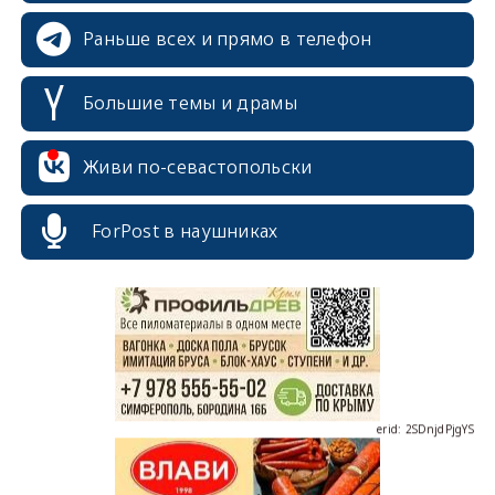
Раньше всех и прямо в телефон
Большие темы и драмы
Живи по-севастопольски
erid: 2SDnjcrDNw6
ForPost в наушниках
erid: 2SDnjdPjgYS