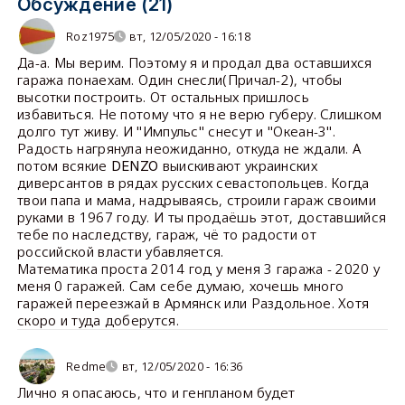
Обсуждение (21)
Roz1975
вт, 12/05/2020 - 16:18
Да-а. Мы верим. Поэтому я и продал два оставшихся
гаража понаехам. Один снесли(Причал-2), чтобы
высотки построить. От остальных пришлось
избавиться. Не потому что я не верю губеру. Слишком
долго тут живу. И "Импульс" снесут и "Океан-3".
Радость нагрянула неожиданно, откуда не ждали. А
потом всякие
выискивают украинских
DENZO
диверсантов в рядах русских севастопольцев. Когда
твои папа и мама, надрываясь, строили гараж своими
руками в 1967 году. И ты продаёшь этот, доставшийся
тебе по наследству, гараж, чё то радости от
российской власти убавляется.
Математика проста 2014 год у меня 3 гаража - 2020 у
меня 0 гаражей. Сам себе думаю, хочешь много
гаражей переезжай в Армянск или Раздольное. Хотя
скоро и туда доберутся.
Redme
вт, 12/05/2020 - 16:36
Лично я опасаюсь, что и генпланом будет