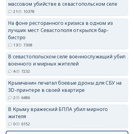
массовом убийстве в севастопольском селе
21
10378
На фоне ресторанного кризиса в одном из
лучших мест Севастополя открылся бар-
бистро
erid: 2SDnjdvhGXG
13
7308
В севастопольском селе военнослужащий убил
военного и мирных жителей
4
7232
Крымчанин печатал боевые дроны для СБУ на
3D-принтере в своей квартире
2
6486
В Крыму вражеский БПЛА убил мирного
жителя
0
6152