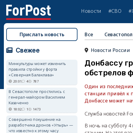
Новости
#СВО
#
Прислать новость
Все
Севастопол
Свежее
Новости России
Донбассу гр
Минкультуры может изменить
правила стройки у форта
обстрелов 
«Северная Балаклава»
20:01
4
787
Один из последних
В Севастополе простились с
станции привёл к 
генерал-майором Василием
Донбассе может нач
Казаченко
18:02
1
1473
Служба новостей Fo
Совершено покушение на
разработчика дронов «Упырь» —
В ночь на субботу 
что известно к этому часу
станции. На этот ра