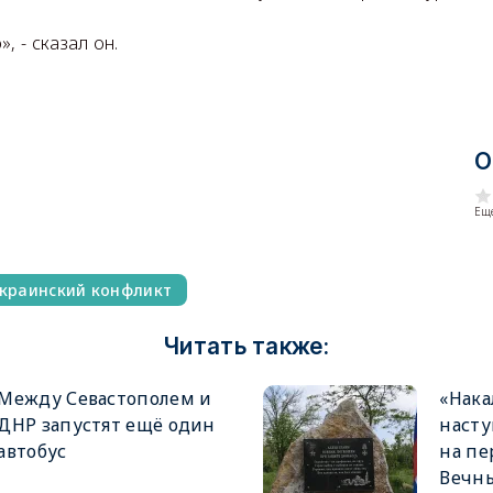
, - сказал он.
О
Еще
краинский конфликт
Читать также:
Между Севастополем и
«Нака
ДНР запустят ещё один
насту
автобус
на пе
Вечн