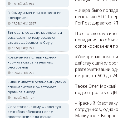
17:18
2
962
«Вчера было попадан
В Крыму изменили расписание
несколько АГС. Повр
электричек
ForPost директор К
17:02
0
2367
Виноваты соцсети: марокканец
По его словам сило
рассказал, почему решился
попадания по объек
вплавь добраться в Сеуту
соприкосновения при
16:59
0
229
«Уже третью ночь ф
Крымчан на полевых кухнях
кормят повара из элитных
действующий хлороп
ресторанов
разгерметизации одн
16:47
1
220
ветров, от 500 до 24
Китай пытается остановить утечку
Также Олег Мокрый 
специалистов и ужесточает
правила выезда
подконтрольную ДНР
16:07
0
174
«Красный Крест заку
Севастопольскому Фиоленту к
сотрудников, однако
сентябрю обещают новое
Мариуполе. Вопрос 
пространство для отдыха