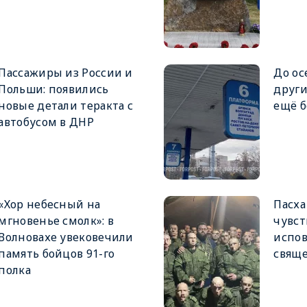
Пассажиры из России и
До ос
Польши: появились
други
новые детали теракта с
ещё б
автобусом в ДНР
«Хор небесный на
Пасха
мгновенье смолк»: в
чувст
Волновахе увековечили
испов
память бойцов 91-го
свящ
полка