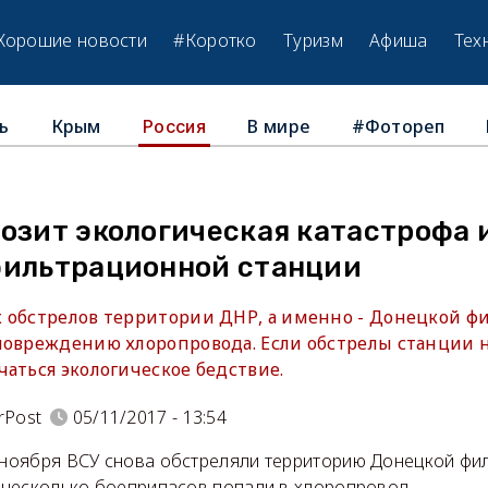
Хорошие новости
#Коротко
Туризм
Афиша
Тех
ь
Крым
В мире
#Фотореп
Россия
озит экологическая катастрофа 
фильтрационной станции
 обстрелов территории ДНР, а именно - Донецкой 
повреждению хлоропровода. Если обстрелы станции н
аться экологическое бедствие.
rPost
05/11/2017 - 13:54
4 ноября ВСУ снова обстреляли территорию Донецкой фи
з несколько боеприпасов попали в хлоропровод.