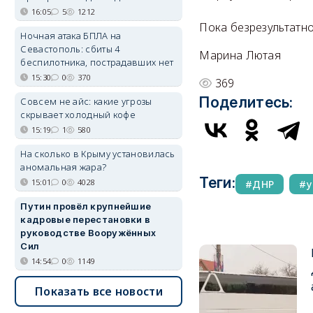
16:05
5
1212
Пока безрезультатно»
Ночная атака БПЛА на
Севастополь: сбиты 4
Марина Лютая
беспилотника, пострадавших нет
15:30
0
370
369
Поделитесь:
Совсем не айс: какие угрозы
скрывает холодный кофе
15:19
1
580
На сколько в Крыму установилась
аномальная жара?
Теги:
15:01
0
4028
ДНР
у
Путин провёл крупнейшие
кадровые перестановки в
руководстве Вооружённых
Сил
14:54
0
1149
Показать все новости