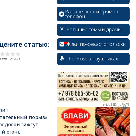
Раньше всех и прямо в
телефон
Большие темы и драмы
erid: 2SDnjcrDNw6
Живи по-севастопольски
цените статью:
ForPost в наушниках
 нет голосов
erid: 2SDnjdPjgYS
лит
пательный порыв»:
редовой зажгут
erid: 2SDnjdvhGXG
ый огонь