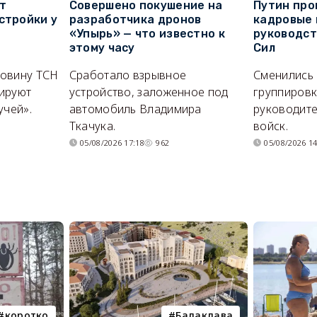
т
Совершено покушение на
Путин про
стройки у
разработчика дронов
кадровые 
«Упырь» — что известно к
руководс
этому часу
Сил
ловину ТСН
Сработало взрывное
Сменились
ируют
устройство, заложенное под
группировк
учей».
автомобиль Владимира
руководите
Ткачука.
войск.
05/08/2026 17:18
962
05/08/2026 14
коротко
Балаклава