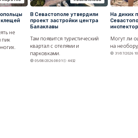
топольцы
В Севастополе утвердили
На диких 
 клещей
проект застройки центра
Севастопо
Балаклавы
инспекто
ять не
Там появится туристический
Могут ли о
 пик
квартал с отелями и
на необор
ногих.
парковками.
31/07/2026 10
05/08/2026 08:01
4432