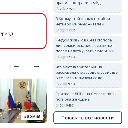
правильно хранить мёд
2
23539
В Крыму этой ночью погибли
четверо мирных жителей
erid: 2SDnjdvhGXG
0
17036
период
«Чудом живы»: в Севастополе
две семьи остались без жилья
после налёта украинских БПЛА
9
12074
Что местная жительница
рассказала о массовом убийстве
в севастопольском селе
20
9754
При атаке БПЛА на Севастополь
погибла женщина
0
9497
армия
Балаклава
Показать все новости