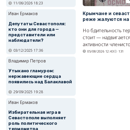
11/06/2026 18:23
Крымчане и севас
Иван Ермаков
реже жалуются на
Депутаты Севастополя:
кто они для города —
Но бдительность тер
представители или
стоит — надвигается
наблюдатели?
активности членисто
03/12/2025 17:36
05/08/2026 12:43
131
Владимир Петров
Утыкано гламуром:
нержавеющие сердца
появились над Балаклавой
29/09/2025 19:28
Иван Ермаков
Избирательная игра в
Севастополе выполняет
роль политического
термометра