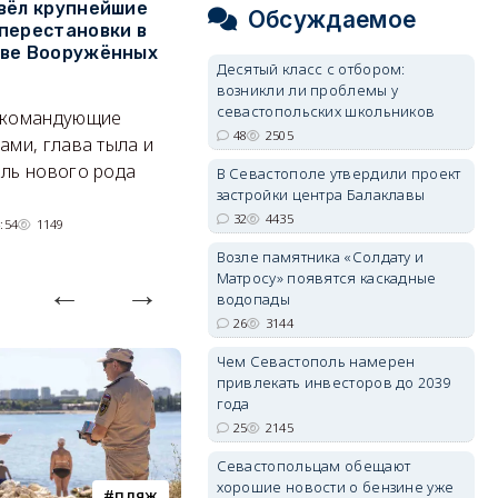
вёл крупнейшие
В Севастополе утвердили
З
Обсуждаемое
перестановки в
проект застройки центра
м
тве Вооружённых
Балаклавы
ж
Десятый класс с отбором:
возникли ли проблемы у
Там появится туристический
См
севастопольских школьников
 командующие
квартал с отелями и
к
48
2505
ами, глава тыла и
парковками.
ль нового рода
В Севастополе утвердили проект
05/08/2026 08:01
4433
застройки центра Балаклавы
32
4435
:54
1149
Возле памятника «Солдату и
Матросу» появятся каскадные
водопады
26
3144
Чем Севастополь намерен
привлекать инвесторов до 2039
года
25
2145
Севастопольцам обещают
хорошие новости о бензине уже
пляж
туризм