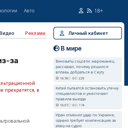
18+
нологии
Авто
Видео
Личный кабинет
Реклама
В мире
из-за
Виноваты соцсети: марокканец
рассказал, почему решился
вплавь добраться в Сеуту
16:59
0
229
фильтрационной
Китай пытается остановить утечку
е прекратятся, в
специалистов и ужесточает
правила выезда
16:07
0
174
Иран отменил удар по Украине,
однако требует компенсацию за
льтровальной
атаку на судно