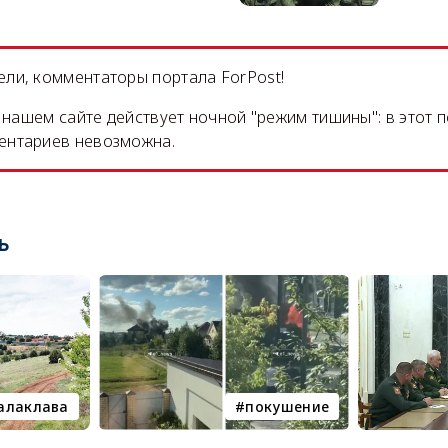
ли, комментаторы портала ForPost!
на нашем сайте действует ночной "режим тишины": в этот 
ентариев невозможна.
ь
алаклава
покушение