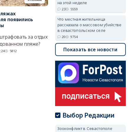
на этой неделе
23
5559
пляжах
Двух москвичей на
П
Что местная жительница
ля появились
сапбордах унесло от берега
о
рассказала о массовом убийстве
ры
Крыма на километр в море
б
в севастопольском селе
Е
штрафовать за отдых
Спасатели благополучно
20
9754
Н
удованном пляже?
вернули туристов обратно на
Показать все новости
де
сушу.
:24
5812
29/07/2026 17:03
6369
Выбор Редакции
Зооконфликт в Севастополе