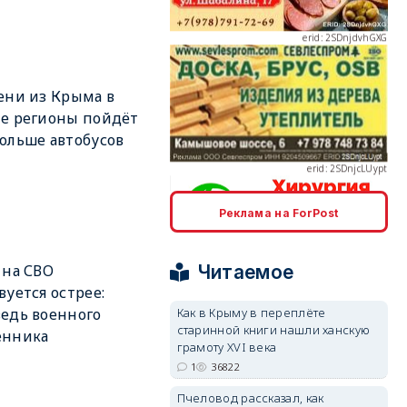
ени из Крыма в
erid: 2SDnjcLUypt
е регионы пойдёт
ольше автобусов
Реклама на ForPost
erid: 2SDnjcrDNw6
Читаемое
 на СВО
вуется острее:
Как в Крыму в переплёте
едь военного
старинной книги нашли ханскую
енника
грамоту XVI века
erid: 2SDnjdPjgYS
1
36822
Пчеловод рассказал, как