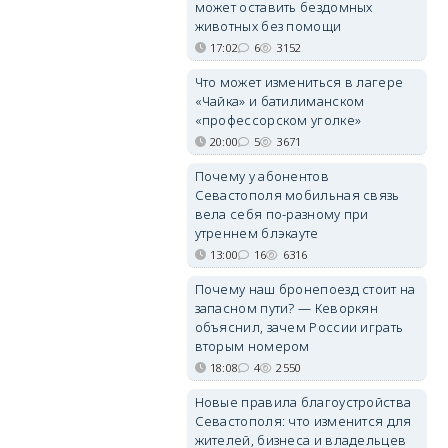
может оставить бездомных
животных без помощи
17:02
6
3152
Что может измениться в лагере
«Чайка» и батилиманском
«профессорском уголке»
20:00
5
3671
Почему у абонентов
Севастополя мобильная связь
вела себя по-разному при
утреннем блэкауте
13:00
16
6316
Почему наш бронепоезд стоит на
запасном пути? — Кеворкян
объяснил, зачем России играть
вторым номером
18:08
4
2550
Новые правила благоустройства
Севастополя: что изменится для
жителей, бизнеса и владельцев