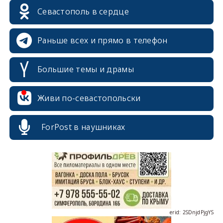
Севастополь в сердце
Раньше всех и прямо в телефон
Большие темы и драмы
Живи по-севастопольски
erid: 2SDnjcrDNw6
ForPost в наушниках
erid: 2SDnjdPjgYS