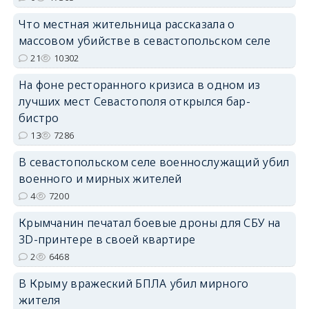
erid: 2SDnjdPjgYS
Что местная жительница рассказала о
массовом убийстве в севастопольском селе
21
10302
На фоне ресторанного кризиса в одном из
лучших мест Севастополя открылся бар-
бистро
erid: 2SDnjdvhGXG
13
7286
В севастопольском селе военнослужащий убил
военного и мирных жителей
4
7200
Крымчанин печатал боевые дроны для СБУ на
3D-принтере в своей квартире
2
6468
В Крыму вражеский БПЛА убил мирного
жителя