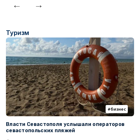
Туризм
бизнес
Власти Севастополя услышали операторов
П
севастопольских пляжей
о