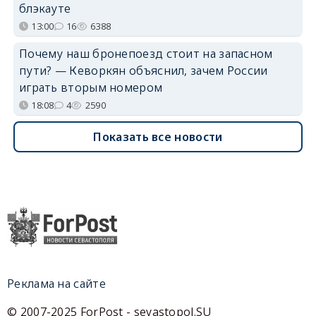
блэкауте
13:00
16
6388
Почему наш бронепоезд стоит на запасном
пути? — Кеворкян объяснил, зачем России
играть вторым номером
18:08
4
2590
Показать все новости
Реклама на сайте
© 2007-2025 ForPost - sevastopol.SU