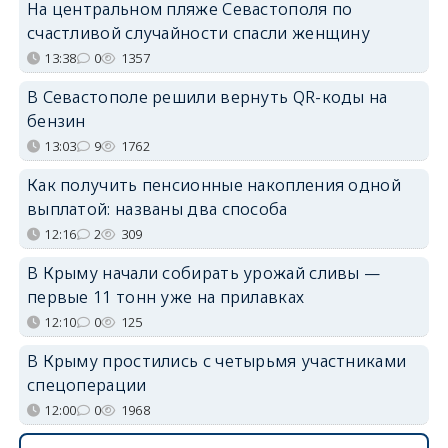
На центральном пляже Севастополя по
счастливой случайности спасли женщину
13:38
0
1357
В Севастополе решили вернуть QR-коды на
бензин
13:03
9
1762
Как получить пенсионные накопления одной
выплатой: названы два способа
12:16
2
309
В Крыму начали собирать урожай сливы —
первые 11 тонн уже на прилавках
12:10
0
125
В Крыму простились с четырьмя участниками
спецоперации
12:00
0
1968