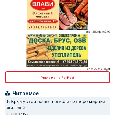
erid: 2SDnjdvhGXG
erid: 2SDnjcLUypt
Реклама на ForPost
erid: 2SDnjcrDNw6
Читаемое
В Крыму этой ночью погибли четверо мирных
жителей
0
17365