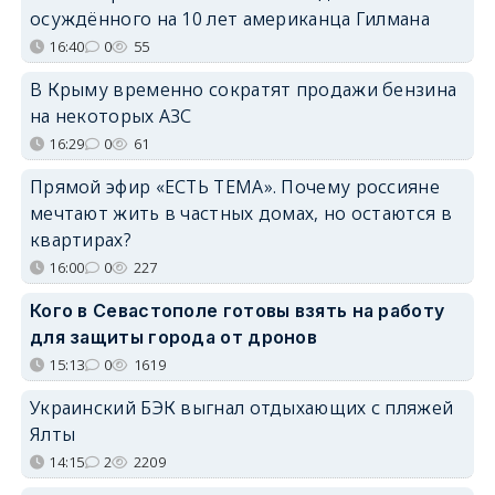
осуждённого на 10 лет американца Гилмана
16:40
0
55
В Крыму временно сократят продажи бензина
на некоторых АЗС
16:29
0
61
Прямой эфир «ЕСТЬ ТЕМА». Почему россияне
мечтают жить в частных домах, но остаются в
квартирах?
16:00
0
227
Кого в Севастополе готовы взять на работу
для защиты города от дронов
15:13
0
1619
Украинский БЭК выгнал отдыхающих с пляжей
Ялты
14:15
2
2209