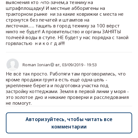
выяснения кто -что-зачем,а технику на
штрафплощадку! И местные абборигены на
тракторном рынке ни за какие коврижки с места не
стронутся без печатей и штампов на
листочках...... тащить в город технику за 100 вёрст
никто не будет! А провительство и органы ЗАНЯТЫ
толчеёй воды в ступе. НЕ будет у нас порядка с такой
горвластью н и к о г д а!!!!
Roman Ionian
вт, 03/09/2019 - 19:53
Не всё так просто. Работяги там проговорились, что
кроме продажи грунта есть ещё одна цель -
укрепление берега и подготовка участка под
застройку коттеджами. Земля в первой линии у моря -
это золотое дно и никакие проверки и расследования
не помогут.
Авторизуйтесь, чтобы читать все
комментарии