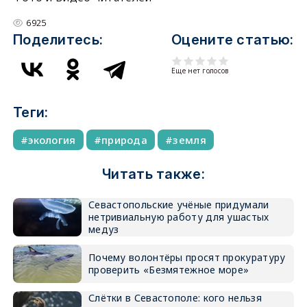
6925
Поделитесь:
Оцените статью:
Еще нет голосов
Теги:
экология
природа
земля
Читать также:
Севастопольские учёные придумали
нетривиальную работу для ушастых
медуз
Почему волонтёры просят прокуратуру
проверить «Безмятежное море»
Слётки в Севастополе: кого нельзя