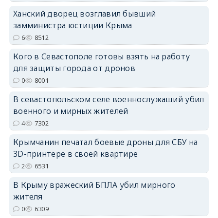
erid: 2SDnjdPjgYS
Ханский дворец возглавил бывший
замминистра юстиции Крыма
6
8512
Кого в Севастополе готовы взять на работу
для защиты города от дронов
erid: 2SDnjdvhGXG
0
8001
В севастопольском селе военнослужащий убил
военного и мирных жителей
4
7302
Крымчанин печатал боевые дроны для СБУ на
3D-принтере в своей квартире
2
6531
В Крыму вражеский БПЛА убил мирного
жителя
0
6309