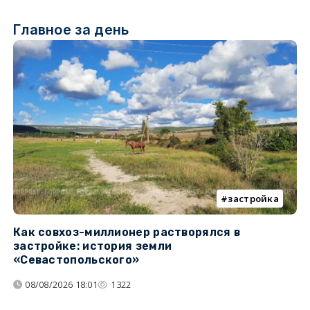
Главное за день
застройка
Как совхоз-миллионер растворялся в
К
застройке: история земли
н
«Севастопольского»
п
08/08/2026 18:01
1322