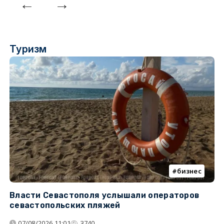
Туризм
бизнес
Власти Севастополя услышали операторов
П
севастопольских пляжей
о
07/08/2026 11:01
3740