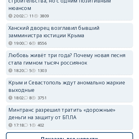
строительства, но с одним позитивным
нюансом
20:02
11
3809
Ханский дворец возглавил бывший
замминистра юстиции Крыма
19:00
6
8556
Любовь живёт три года? Почему новая песня
стала гимном тысяч россиянок
18:20
5
1303
Крым и Севастополь ждут аномально жаркие
выходные
18:02
8
3751
Минтранс разрешил тратить «дорожные»
деньги на защиту от БПЛА
17:18
1
402
Показать все новости