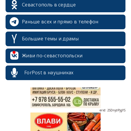
Севастополь в сердце
Раньше всех и прямо в телефон
Большие темы и драмы
erid: 2SDnjcrDNw6
Живи по-севастопольски
ForPost в наушниках
erid: 2SDnjdPjgYS