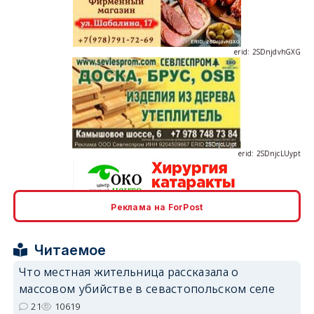
erid: 2SDnjdvhGXG
erid: 2SDnjcLUypt
Реклама на ForPost
erid: 2SDnjcrDNw6
Читаемое
Что местная жительница рассказала о
массовом убийстве в севастопольском селе
21
10619