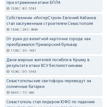
при отражении атаки БПЛА
15:00
8
5743
Собственник «ИнтерСтроя» Евгений Кабанов
стал заслуженным строителем Севастополя
13:04
29
3849
От руин до визитной карточки города: как
преображался Приморский бульвар
11:00
3
1431
Двое мирных жителей погибли в Крыму в
результате атаки ВСУ беспилотниками
10:36
0
5143
Севастопольские светофоры переведут на
солнечные батареи
09:01
7
960
Севастополь стал лидером ЮФО по падению