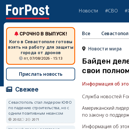
Новости
#СВО
#
Все
Севастопол
СРОЧНО В ВЫПУСК!
Кого в Севастополе готовы
взять на работу для защиты
Новости мира
города от дронов
пт, 07/08/2026 - 15:13
Байден дел
свои полно
Прислать новость
Информация об этом
Свежее
Служба новостей Fo
Севастополь стал лидером ЮФО
Американский лидер
по падению строительства, но с
одним позитивным нюансом
по закону о поддерж
20:02
2
2071
Информация об этом