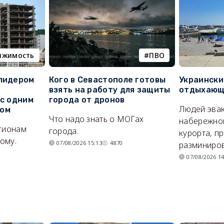
ижимость
ПВО
 лидером
Кого в Севастополе готовы
Украински
взять на работу для защиты
отдыхающи
 с одним
города от дронов
Людей эвак
сом
Что надо знать о МОГах
набережно
егионам
города.
курорта, п
ому.
07/08/2026 15:13
4870
разминиров
07/08/2026 14