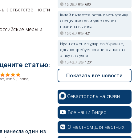
16:59
0
680
ь к ответственности
Китай пытается остановить утечку
специалистов и ужесточает
правила выезда
оссийские меры и
16:07
0
421
Иран отменил удар по Украине,
однако требует компенсацию за
атаку на судно
15:46
3
1201
цените статью:
Показать все новости
среднем:
5
(
1
голос)
Севастополь на связи
Все наши Видео
О местном для местных
я нанесла один из