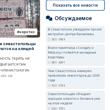
Показать все новости
Обсуждаемое
В Севастополе утвердили проект
коротко
Балаклава
застройки центра Балаклавы
32
5503
и севастопольцы
В Севастополе утвердили
Н
Возле памятника «Солдату и
ются на клещей
проект застройки центра
С
Матросу» появятся каскадные
Балаклавы
и
водопады
ность терять не
Там появится туристический
М
28
4201
двигается пик
квартал с отелями и
н
 членистоногих.
Чем Севастополь намерен
парковками.
привлекать инвесторов до 2039
:43
252
года
05/08/2026 08:01
5504
25
2193
Севастопольцам обещают
хорошие новости о бензине уже
на этой неделе
23
5791