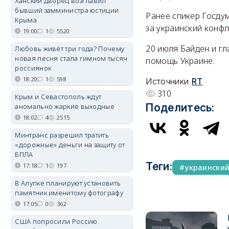
Ханский дворец возглавил
бывший замминистра юстиции
Ранее спикер Госду
Крыма
за украинский конфл
19:00
1
5520
20 июля Байден и г
Любовь живёт три года? Почему
новая песня стала гимном тысяч
помощь Украине.
россиянок
18:20
1
598
Источники
RT
310
Крым и Севастополь ждут
Поделитесь:
аномально жаркие выходные
18:02
4
2515
Минтранс разрешил тратить
«дорожные» деньги на защиту от
БПЛА
Теги:
17:18
1
197
украински
В Алупке планируют установить
памятник именитому фотографу
17:05
0
362
США попросили Россию