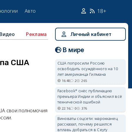
18+
нологии
Авто
Видео
Личный кабинет
Реклама
В мире
епа США
США попросили Россию
освободить осуждённого на 10
лет американца Гилмана
16:40
2
265
Facebook* снёс публикацию
премьера Индии и объяснил всё
технической ошибкой
22:16
0
376
ША свои полномочия
ссии.
Виноваты соцсети: марокканец
рассказал, почему решился
вплавь добраться в Сеуту