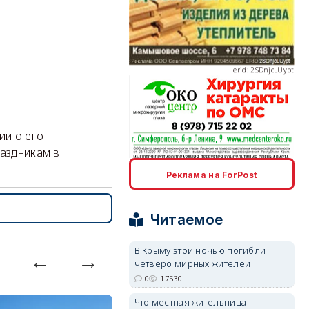
erid: 2SDnjcLUypt
ии о его
раздникам в
erid: 2SDnjcrDNw6
Реклама на ForPost
Читаемое
В Крыму этой ночью погибли
четверо мирных жителей
erid: 2SDnjdPjgYS
0
17530
Что местная жительница