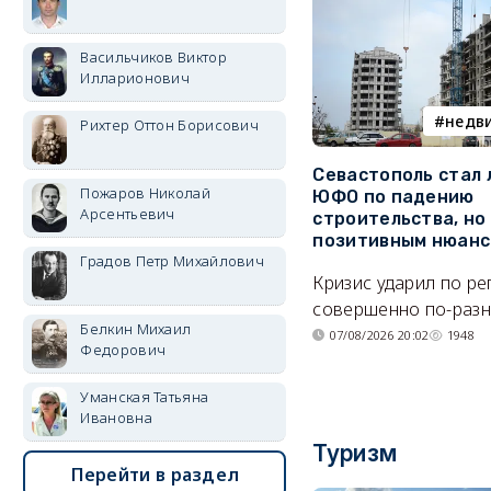
Васильчиков Виктор
Илларионович
недв
Рихтер Оттон Борисович
Севастополь стал
Пожаров Николай
ЮФО по падению
Арсентьевич
строительства, но
позитивным нюан
Градов Петр Михайлович
Кризис ударил по р
совершенно по-разн
Белкин Михаил
07/08/2026 20:02
1948
Федорович
Уманская Татьяна
Ивановна
Туризм
Перейти в раздел