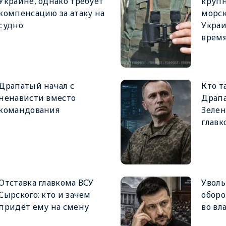
Украине, однако требует
крупн
компенсацию за атаку на
морск
судно
Украи
врем
Драпатый начал с
Кто т
ненависти вместо
Драпа
командования
Зеле
главк
Отставка главкома ВСУ
Увол
Сырского: кто и зачем
оборо
придёт ему на смену
во вл