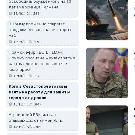
освободить осуждённого на 10
лет американца Гилмана
16:40
2
265
В Крыму временно сократят
продажи бензина на некоторых
АЗС
16:29
0
269
Прямой эфир «ЕСТЬ ТЕМА».
Почему россияне мечтают жить в
частных домах, но остаются в
квартирах?
16:00
1
557
Кого в Севастополе готовы
взять на работу для защиты
города от дронов
15:13
0
5047
Украинский БЭК выгнал
отдыхающих с пляжей Ялты
14:15
5
4705