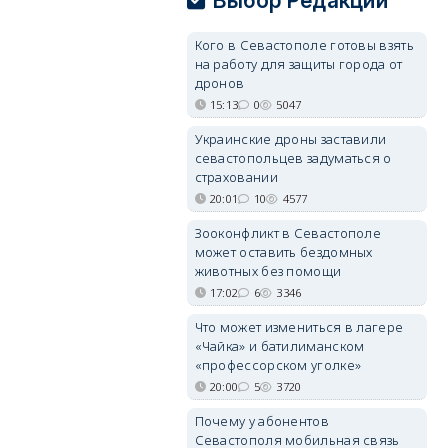
Выбор Редакции
Кого в Севастополе готовы взять
на работу для защиты города от
дронов
15:13
0
5047
Украинские дроны заставили
севастопольцев задуматься о
страховании
20:01
10
4577
Зооконфликт в Севастополе
может оставить бездомных
животных без помощи
17:02
6
3346
Что может измениться в лагере
«Чайка» и батилиманском
«профессорском уголке»
20:00
5
3720
Почему у абонентов
Севастополя мобильная связь