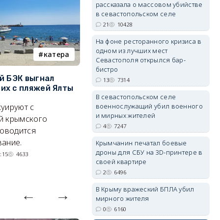
рассказала о массовом убийстве
в севастопольском селе
21
10428
erid: 2SDnjdvhGXG
На фоне ресторанного кризиса в
одном из лучших мест
катера
электроснабжение
Севастополя открылся бар-
бистро
й БЭК выгнал
Губернатор Севастополя
П
13
7314
х с пляжей Ялты
рассказал о перспективах
к
В севастопольском селе
электроснабжения города
п
военнослужащий убил военного
уируют с
и мирных жителей
Энергетики, подчеркнул он,
П
й крымского
4
7247
делают практически
и
роводится
невозможное.
ош
ание.
Крымчанин печатал боевые
дроны для СБУ на 3D-принтере в
07/08/2026 10:13
4535
:15
4633
своей квартире
2
6496
В Крыму вражеский БПЛА убил
мирного жителя
0
6160