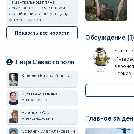
На центральном пляже
Севастополя по счастливой
случайности спасли женщину
13:38
0
3153
Показать все новости
Обсуждение (1
Каталки
Интерес
Лица Севастополя
вероисп
259
церковь
Колядин Виктор Иванович
Вусатенко Татьяна
Анатольевна
Николаев Олег
Главное за ден
Александрович
Софяник Олег Алексеевич