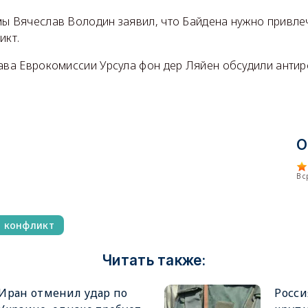
мы Вячеслав Володин заявил, что Байдена нужно привлеч
икт.
лава Еврокомиссии Урсула фон дер Ляйен обсудили антир
О
В 
й конфликт
Читать также:
Иран отменил удар по
Росси