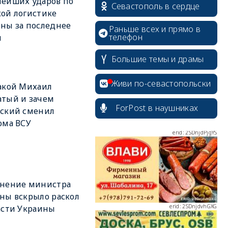
ейших ударов по
Севастополь в сердце
ой логистике
ны за последнее
Раньше всех и прямо в
телефон
я
erid: 2SDnjcrDNw6
Большие темы и драмы
Живи по-севастопольски
акой Михаил
тый и зачем
ForPost в наушниках
нский сменил
ома ВСУ
erid: 2SDnjdPjgYS
ьнение министра
ны вскрыло раскол
erid: 2SDnjdvhGXG
асти Украины