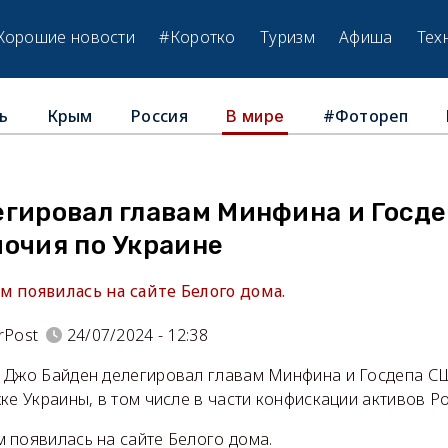
Хорошие новости
#Коротко
Туризм
Афиша
Тех
ь
Крым
Россия
#Фотореп
В мире
егировал главам Минфина и Госд
мочия по Украине
 появилась на сайте Белого дома.
rPost
24/07/2024 - 12:38
 Джо Байден делегировал главам Минфина и Госдепа С
ке Украины, в том числе в части конфискации активов Ро
 появилась на сайте Белого дома.