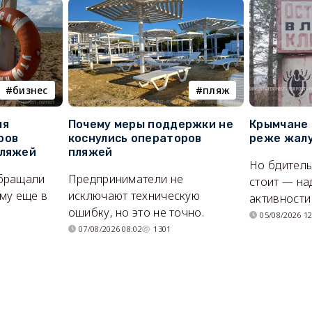
бизнес
пляж
ля
Почему меры поддержки не
Крымчане 
ров
коснулись операторов
реже жалу
пляжей
пляжей
Но бдитель
бращали
Предприниматели не
стоит — на
му еще в
исключают техническую
активности
ошибку, но это не точно.
05/08/2026 12
07/08/2026 08:02
1301