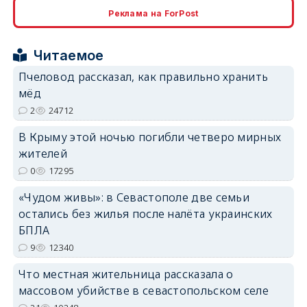
Реклама на ForPost
erid: 2SDnjcrDNw6
Читаемое
Пчеловод рассказал, как правильно хранить
мёд
2
24712
erid: 2SDnjdPjgYS
В Крыму этой ночью погибли четверо мирных
жителей
0
17295
«Чудом живы»: в Севастополе две семьи
остались без жилья после налёта украинских
erid: 2SDnjdvhGXG
БПЛА
9
12340
Что местная жительница рассказала о
массовом убийстве в севастопольском селе