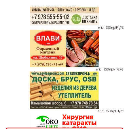
erid: 2SDnjdPjgYS
erid: 2SDnjdvhGXG
erid: 2SDnjcLUypt