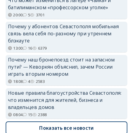
Что может измениться в лагере «Чайка» и
батилиманском «профессорском уголке»
20:00
5
3701
Почему у абонентов Севастополя мобильная
связь вела себя по-разному при утреннем
блэкауте
13:00
16
6379
Почему наш бронепоезд стоит на запасном
пути? — Кеворкян объяснил, зачем России
играть вторым номером
18:08
4
2583
Новые правила благоустройства Севастополя:
что изменится для жителей, бизнеса и
владельцев домов
08:04
15
2388
Показать все новости