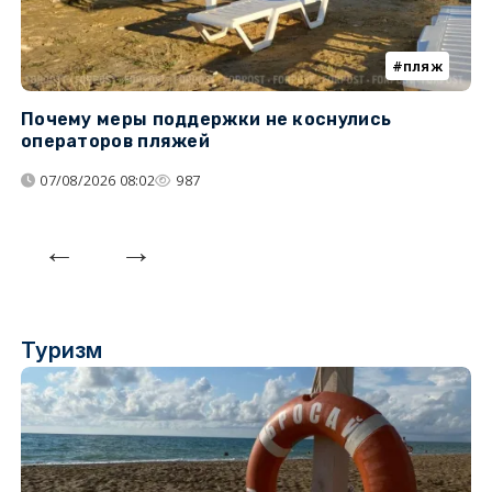
пляж
Почему меры поддержки не коснулись
У
операторов пляжей
з
07/08/2026 08:02
987
Туризм