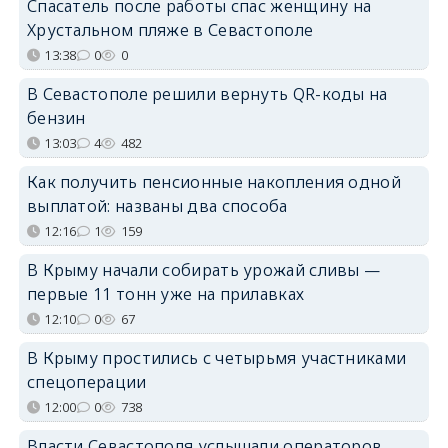
Спасатель после работы спас женщину на
Хрустальном пляже в Севастополе
13:38
0
0
В Севастополе решили вернуть QR-коды на
бензин
13:03
4
482
Как получить пенсионные накопления одной
выплатой: названы два способа
12:16
1
159
В Крыму начали собирать урожай сливы —
первые 11 тонн уже на прилавках
12:10
0
67
В Крыму простились с четырьмя участниками
спецоперации
12:00
0
738
Власти Севастополя услышали операторов