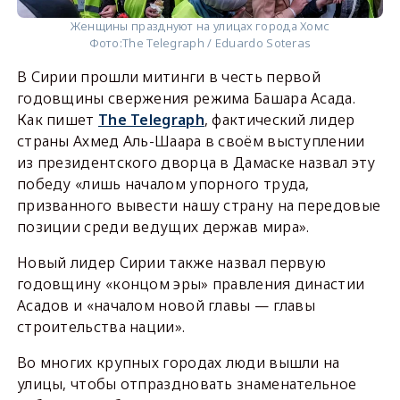
Женщины празднуют на улицах города Хомс
Фото:
The Telegraph / Eduardo Soteras
В Сирии прошли митинги в честь первой
годовщины свержения режима Башара Асада.
Как пишет
The Telegraph
, фактический лидер
страны Ахмед Аль-Шаара в своём выступлении
из президентского дворца в Дамаске назвал эту
победу «лишь началом упорного труда,
призванного вывести нашу страну на передовые
позиции среди ведущих держав мира».
Новый лидер Сирии также назвал первую
годовщину «концом эры» правления династии
Асадов и «началом новой главы — главы
строительства нации».
Во многих крупных городах люди вышли на
улицы, чтобы отпраздновать знаменательное