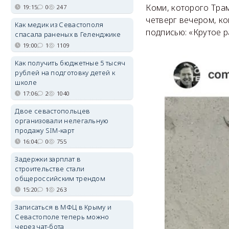
Коми, которого Трам
19:15
0
247
четверг вечером, к
Как медик из Севастополя
подписью: «Крутое 
спасала раненых в Геленджике
19:00
1
1109
Как получить бюджетные 5 тысяч
рублей на подготовку детей к
школе
17:06
2
1040
Двое севастопольцев
организовали нелегальную
продажу SIM-карт
16:04
0
755
Задержки зарплат в
строительстве стали
общероссийским трендом
15:20
1
263
Записаться в МФЦ в Крыму и
Севастополе теперь можно
через чат-бота