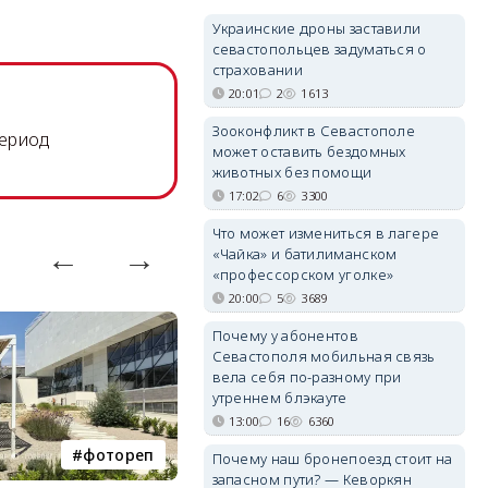
Украинские дроны заставили
севастопольцев задуматься о
страховании
20:01
2
1613
Зооконфликт в Севастополе
период
может оставить бездомных
животных без помощи
17:02
6
3300
Что может измениться в лагере
«Чайка» и батилиманском
«профессорском уголке»
20:00
5
3689
Почему у абонентов
Севастополя мобильная связь
вела себя по-разному при
утреннем блэкауте
13:00
16
6360
фотореп
работа
Почему наш бронепоезд стоит на
запасном пути? — Кеворкян