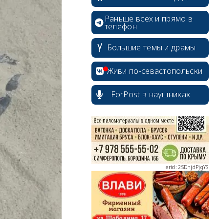
Раньше всех и прямо в
телефон
Большие темы и драмы
erid: 2SDnjcrDNw6
Живи по-севастопольски
ForPost в наушниках
erid: 2SDnjdPjgYS
erid: 2SDnjdvhGXG