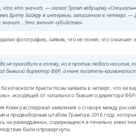
, что это значит, — сказал Трамп ведущему «Специаль
News Брету Байеру в интервью, записанном в четверг. —
о значит… Это значит «убийство».
далил фотографию, заявив, что не понял, что означает
да не приходило в голову, но я против любого насилия, 
сал бывший директор ФБР, а ныне писатель-криминалист
безопасности Кристи Ноэм заявила в четверг, что её в
озы», исходящей от «опального бывшего директора ФБР
ия Коми расследовал заявления о сговоре между росси
и и предвыборным штабом Трампа в 2016 году, которые
сь на разведданных, содержащихся в печально известно
следствии были опровергнуты.