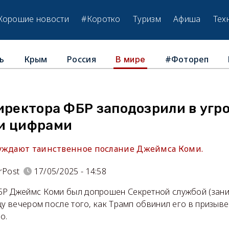
Хорошие новости
#Коротко
Туризм
Афиша
Тех
ь
Крым
Россия
#Фотореп
В мире
иректора ФБР заподозрили в угр
и цифрами
уждают таинственное послание Джеймса Коми.
rPost
17/05/2025 - 14:58
Р Джеймс Коми был допрошен Секретной службой (зан
цу вечером после того, как Трамп обвинил его в призыве
о.