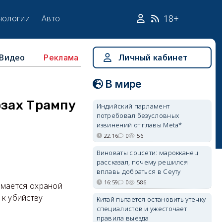
18+
нологии
Авто
Видео
Личный кабинет
Реклама
В мире
озах Трампу
Индийский парламент
потребовал безусловных
извинений от главы Meta*
22:16
0
56
Виноваты соцсети: марокканец
рассказал, почему решился
вплавь добраться в Сеуту
16:59
0
586
имается охраной
 к убийству
Китай пытается остановить утечку
специалистов и ужесточает
правила выезда