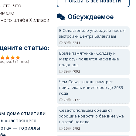
Показать все новости
чёте, что
 имело
Обсуждаемое
рного штаба Хиллари
В Севастополе утвердили проект
застройки центра Балаклавы
32
5241
цените статью:
Возле памятника «Солдату и
Матросу» появятся каскадные
среднем:
5
(
1
голос)
водопады
28
4092
Чем Севастополь намерен
привлекать инвесторов до 2039
года
25
2176
Севастопольцам обещают
ом доме отметили
хорошие новости о бензине уже
ь «настоящего
на этой неделе
ота» — гориллы
23
5702
мбе