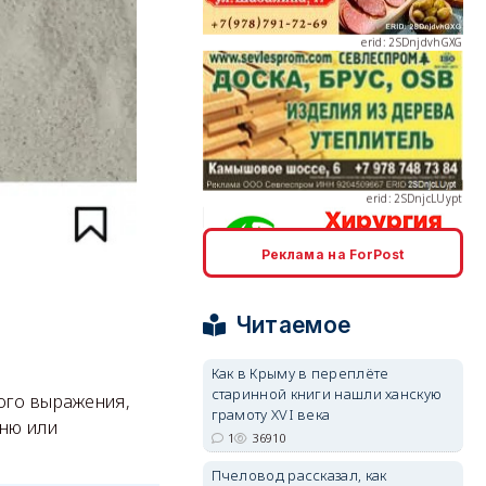
erid: 2SDnjcLUypt
Реклама на ForPost
erid: 2SDnjcrDNw6
Читаемое
Как в Крыму в переплёте
старинной книги нашли ханскую
ого выражения,
грамоту XVI века
erid: 2SDnjdPjgYS
ню или
1
36910
Пчеловод рассказал, как