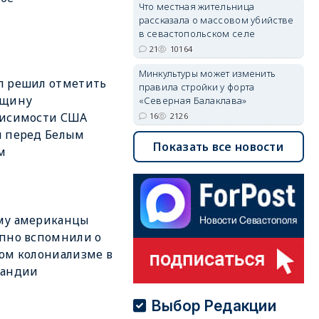
Что местная жительница
рассказала о массовом убийстве
в севастопольском селе
21
10164
Минкультуры может изменить
п решил отметить
правила стройки у форта
вщину
«Северная Балаклава»
висимости США
16
2126
и перед Белым
Показать все новости
м
му американцы
пно вспомнили о
ом колониализме в
ландии
Выбор Редакции