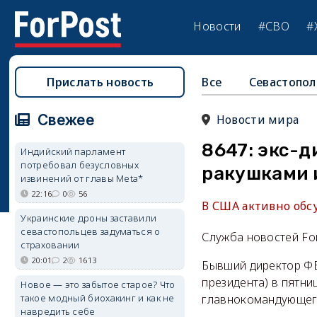
Новости
#СВО
#
Прислать новость
Все
Севастопол
Свежее
Новости мира
8647: экс-д
Индийский парламент
потребовал безусловных
ракушками 
извинений от главы Meta*
22:16
0
56
В США активно обс
Украинские дроны заставили
севастопольцев задуматься о
Служба новостей Fo
страховании
20:01
2
1613
Бывший директор ФБ
президента) в пятни
Новое — это забытое старое? Что
такое модный биохакинг и как не
главнокомандующег
навредить себе