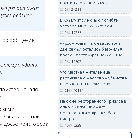
правильно хранить мёд
ного репортажа»
2
24255
 Даже ребёнок
В Крыму этой ночью погибли
четверо мирных жителей
erid: 2SDnjdvhGXG
0
17233
 это сообщение
«Чудом живы»: в Севастополе
две семьи остались без жилья
после налёта украинских БПЛА
9
12302
поэтому я удалил
.
Что местная жительница
рассказала о массовом убийстве
в севастопольском селе
едомство начало
21
10164
».
На фоне ресторанного кризиса в
одном из лучших мест
йскими
Севастополя открылся бар-
 в значительной
бистро
м досье Кристофера
13
7228