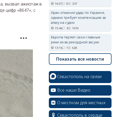
а, вызвал ажиотаж в
16:07
0
337
е цифр «8647», с
Иран отменил удар по Украине,
однако требует компенсацию за
атаку на судно
15:46
3
1010
Европа теряет свои главные
реки из-за рекордной засухи
13:16
1
628
Показать все новости
Севастополь на связи
Все наши Видео
О местном для местных
Севастополь в сердце