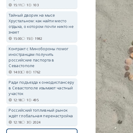
15:11
1
103
Тайный дворик на мысе
Хрустальном: как найти место
отдыха, о котором почти никто не
знает
15:00
15
1982
Контракт с Минобороны помог
иностранцам получить
российские паспорта в
Севастополе
14:03
0
1762
Ради подъезда к онкодиспансеру
в Севастополе изымают частный
участок
12:18
1
495
Российский топливный рынок
ждёт глобальная перенастройка
12:18
3
2024