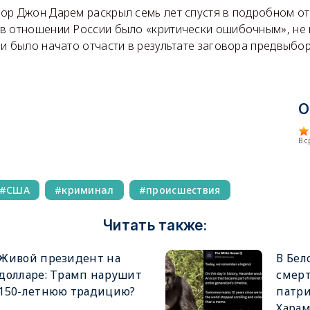
ор Джон Дарем раскрыл семь лет спустя в подробном от
в отношении России было «критически ошибочным», не
 и было начато отчасти в результате заговора предвыбо
.
О
В 
США
криминал
происшествия
Читать также:
Живой президент на
В Бел
долларе: Трамп нарушит
смерт
150-летнюю традицию?
патри
Хара