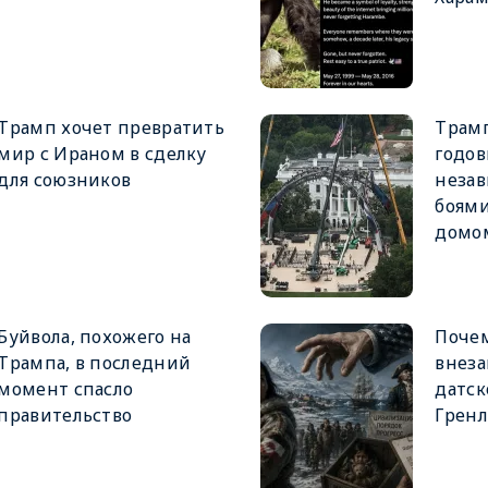
Трамп хочет превратить
Трам
мир с Ираном в сделку
годо
для союзников
неза
боям
домо
Буйвола, похожего на
Поче
Трампа, в последний
внеза
момент спасло
датск
правительство
Грен