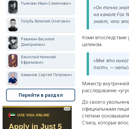
Пьянзин Иван Семёнович
«Он точно знал
на канале Fox 
знает, что эт
Голубь Виталий Олегович
Коми впоследствии у
Ревякин Василий
целиком.
Дмитриевич
Басистый Николай
«Мне это никог
Ефремович
пост», — напи
Кажанов Сергей Петрович
Министр внутренней 
расследование «угр
Перейти в раздел
До своего увольнен
официальными лицам
степени основывали
Стила, которые впо