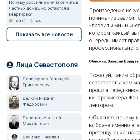
Почему россияне мечтают жить в
частных домах, но остаются в
Произведение искусс
квартирах?
понимание зависит о
16:00
1
644
«правильный» и «не
котором каждый авто
Показать все новости
очередь, имеет прав
профессионального 
Обложка: Валерий Борщёв
Лица Севастополя
Пожалуй, таким обр
Поликарпов Геннадий
севастопольском ма
Григорьевич
прошла перед кинос
кинорежиссёра Жан-П
Белкин Михаил
Федорович
лектором.
Объясняя, почему в
Порватов Алексей
Михайлович
выбрана именно эта 
претендующий, на с
Вечирко Николай
которой оказался с