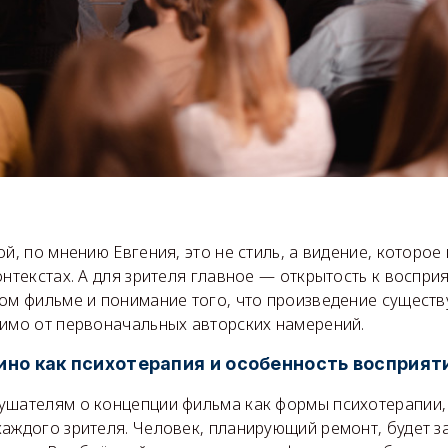
ой, по мнению Евгения, это не стиль, а видение, которо
онтекстах. А для зрителя главное — открытость к воспри
бом фильме и понимание того, что произведение существ
симо от первоначальных авторских намерений.
ино как психотерапия
и особенность восприят
ушателям о концепции фильма как формы психотерапии,
каждого зрителя. Человек, планирующий ремонт, будет з