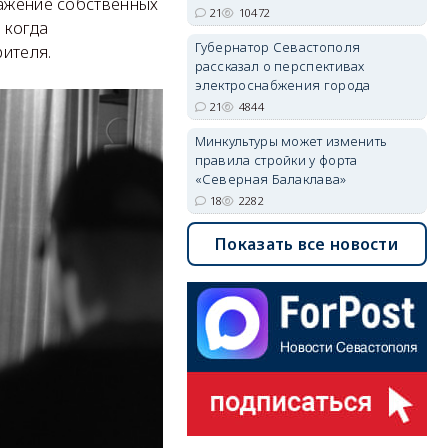
ражение собственных
21
10472
 когда
Губернатор Севастополя
ителя.
рассказал о перспективах
электроснабжения города
21
4844
Минкультуры может изменить
правила стройки у форта
«Северная Балаклава»
18
2282
Показать все новости