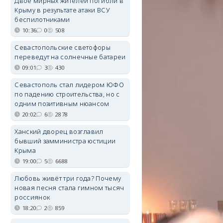
Двое мирных жителей погибли в
Крыму в результате атаки ВСУ
беспилотниками
10:36
0
508
Севастопольские светофоры
переведут на солнечные батареи
09:01
3
430
Севастополь стал лидером ЮФО
по падению строительства, но с
одним позитивным нюансом
20:02
6
2878
Ханский дворец возглавил
бывший замминистра юстиции
Крыма
19:00
5
6688
Любовь живёт три года? Почему
новая песня стала гимном тысяч
россиянок
18:20
2
859