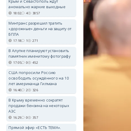
Крым и Севастополь ждут
аномально жаркие выходные
18:02
4
3057
Минтранс разрешил тратить
«дорожные» деньги на защиту от
БПЛА
17:18
1
271
В Алупке планируют установить
памятник именитому фотографу
17:05
0
452
США попросили Россию
освободить осуждённого на 10
лет американца Гилмана
16:40
2
326
В Крыму временно сократят
продажи бензина на некоторых
АЗС
16:29
0
357
Прямой эфир «ЕСТЬ ТЕМА».