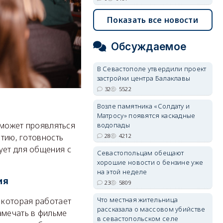
Показать все новости
Обсуждаемое
В Севастополе утвердили проект
застройки центра Балаклавы
32
5522
Возле памятника «Солдату и
Матросу» появятся каскадные
е может проявляться
водопады
ятию, готовность
28
4212
ует для общения с
Севастопольцам обещают
хорошие новости о бензине уже
на этой неделе
ия
23
5809
Что местная жительница
 которая работает
рассказала о массовом убийстве
амечать в фильме
в севастопольском селе