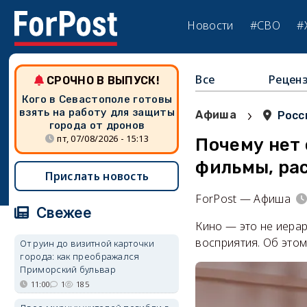
Новости
#СВО
#
Все
Рецен
СРОЧНО В ВЫПУСК!
Кого в Севастополе готовы
›
взять на работу для защиты
Афиша
Росс
города от дронов
пт, 07/08/2026 - 15:13
Почему нет 
фильмы, ра
Прислать новость
ForPost — Афиша
Свежее
Кино — это не иерар
восприятия. Об это
От руин до визитной карточки
города: как преображался
Приморский бульвар
11:00
1
185