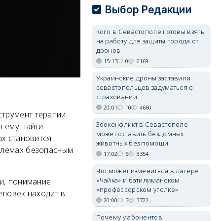
Выбор Редакции
Кого в Севастополе готовы взять
на работу для защиты города от
дронов
15:13
0
6169
Украинские дроны заставили
севастопольцев задуматься о
страховании
20:01
10
4660
струмент терапии.
Зооконфликт в Севастополе
я ему найти
может оставить бездомных
ах становится
животных без помощи
блемах безопасным
17:02
6
3354
Что может измениться в лагере
«Чайка» и батилиманском
ии, понимание
«профессорском уголке»
еловек находит в
20:00
5
3722
Почему у абонентов