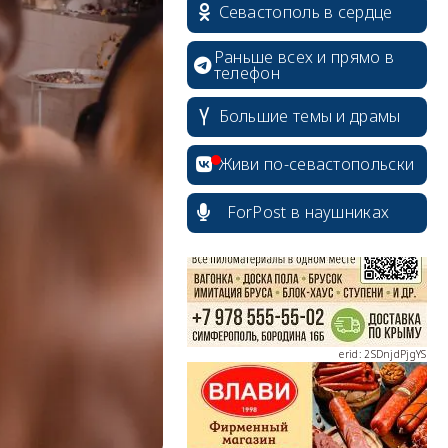
Севастополь в сердце
Раньше всех и прямо в
телефон
Большие темы и драмы
erid: 2SDnjcrDNw6
Живи по-севастопольски
ForPost в наушниках
erid: 2SDnjdPjgYS
erid: 2SDnjdvhGXG