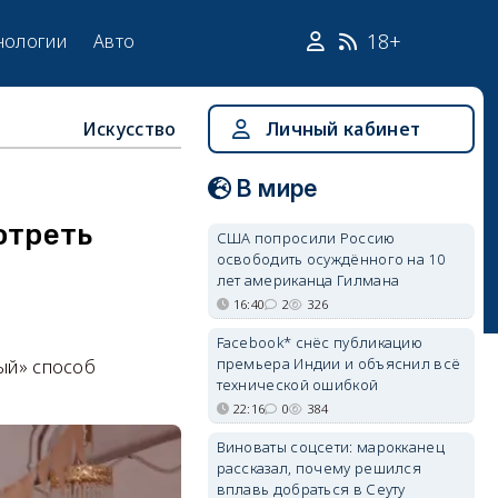
18+
нологии
Авто
Искусство
Личный кабинет
В мире
отреть
США попросили Россию
освободить осуждённого на 10
лет американца Гилмана
16:40
2
326
Facebook* снёс публикацию
премьера Индии и объяснил всё
ный» способ
технической ошибкой
22:16
0
384
Виноваты соцсети: марокканец
рассказал, почему решился
вплавь добраться в Сеуту