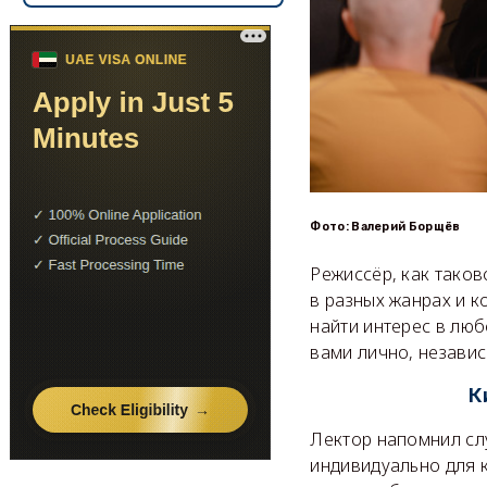
Фото: Валерий Борщёв
Режиссёр, как таков
в разных жанрах и к
найти интерес в лю
вами лично, незави
К
Лектор напомнил сл
индивидуально для 