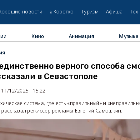
Хорошие новости
#Коротко
Туризм
Афиша
Тех
зии
Кино
Анимация
Музыка
ия
единственно верного способа см
ссказали в Севастополе
11/12/2025 - 15:22
хическая система, где есть «правильный» и «неправиль
м рассказал режиссёр рекламы Евгений Самошкин.