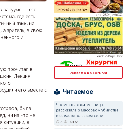
 в вакууме — его
стема, где есть
ичный язык, на
 а зритель, в свою
erid: 2SDnjcLUypt
зненного и
ую прочитал в
erid: 2SDnjcrDNw6
Реклама на ForPost
шкин. Лекция
ского
бсудили его вместе с
Читаемое
Что местная жительница
тографа, была
рассказала о массовом убийстве
erid: 2SDnjdPjgYS
д, ни на что не
в севастопольском селе
 ситуации, в
21
10472
х между собой