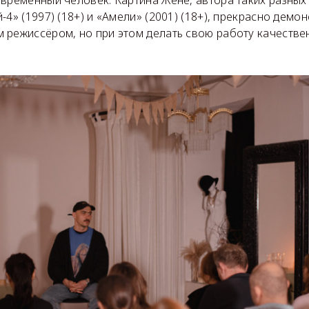
-4» (1997) (18+) и «Амели» (2001) (18+), прекрасно демо
режиссёром, но при этом делать свою работу качествен