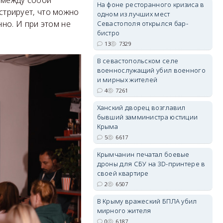
На фоне ресторанного кризиса в
нстрирует, что можно
одном из лучших мест
но. И при этом не
Севастополя открылся бар-
бистро
13
7329
erid: 2SDnjdvhGXG
В севастопольском селе
военнослужащий убил военного
и мирных жителей
4
7261
Ханский дворец возглавил
бывший замминистра юстиции
Крыма
5
6617
Крымчанин печатал боевые
дроны для СБУ на 3D-принтере в
своей квартире
2
6507
В Крыму вражеский БПЛА убил
мирного жителя
0
6187