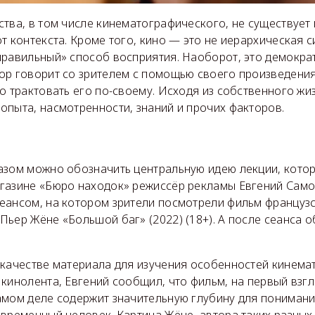
тва, в том числе кинематографического, не существует
т контекста. Кроме того, кино — это не иерархическая си
правильный» способ восприятия. Наоборот, это демократ
р говорит со зрителем с помощью своего произведения,
о трактовать его по-своему. Исходя из собственного жи
опыта, насмотренности, знаний и прочих факторов.
азом можно обозначить центральную идею лекции, котор
газине «Бюро находок» режиссёр рекламы Евгений Само
еансом, на котором зрители посмотрели фильм француз
ьер Жёне «Большой баг» (2022) (18+). А после сеанса о
 качестве материала для изучения особенностей кинема
кинолента, Евгений сообщил, что фильм, на первый взгля
амом деле содержит значительную глубину для понимания
овременный человек. Картина Жёне, автора таких разны