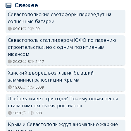
Свежее
Севастопольские светофоры переведут на
солнечные батареи
09:01
1
99
Севастополь стал лидером ЮФО по падению
строительства, но с одним позитивным
нюансом
20:02
3
2417
Ханский дворец возглавил бывший
замминистра юстиции Крыма
19:00
4
6009
Любовь живёт три года? Почему новая песня
стала гимном тысяч россиянок
18:20
1
688
Крым и Севастополь ждут аномально жаркие