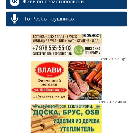
Живи по-севастопольски
ForPost в наушниках
erid: 2SDnjdPjgYS
erid: 2SDnjdvhGXG
erid: 2SDnjcLUypt