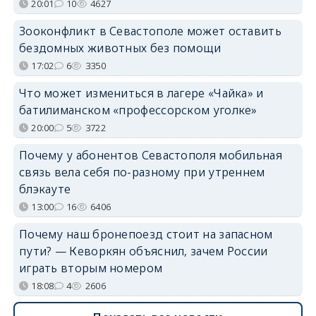
20:01
10
4627
Зооконфликт в Севастополе может оставить
бездомных животных без помощи
17:02
6
3350
Что может измениться в лагере «Чайка» и
батилиманском «профессорском уголке»
20:00
5
3722
Почему у абонентов Севастополя мобильная
связь вела себя по-разному при утреннем
блэкауте
13:00
16
6406
Почему наш бронепоезд стоит на запасном
пути? — Кеворкян объяснил, зачем России
играть вторым номером
18:08
4
2606