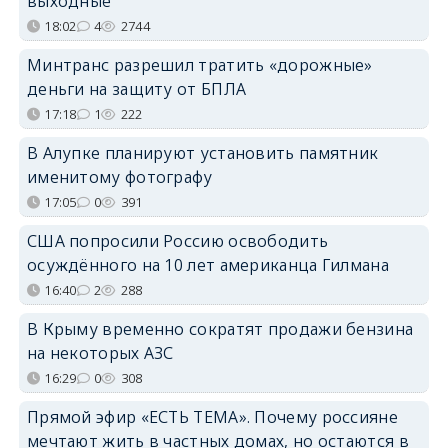
выходные
18:02
4
2744
Минтранс разрешил тратить «дорожные»
деньги на защиту от БПЛА
17:18
1
222
В Алупке планируют установить памятник
именитому фотографу
17:05
0
391
США попросили Россию освободить
осуждённого на 10 лет американца Гилмана
16:40
2
288
В Крыму временно сократят продажи бензина
на некоторых АЗС
16:29
0
308
Прямой эфир «ЕСТЬ ТЕМА». Почему россияне
мечтают жить в частных домах, но остаются в