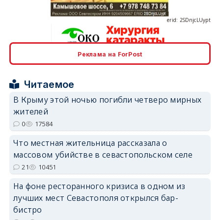
Реклама на ForPost
erid: 2SDnjcrDNw6
Читаемое
В Крыму этой ночью погибли четверо мирных
жителей
0
17584
erid: 2SDnjdPjgYS
Что местная жительница рассказала о
массовом убийстве в севастопольском селе
21
10451
На фоне ресторанного кризиса в одном из
лучших мест Севастополя открылся бар-
erid: 2SDnjdvhGXG
бистро