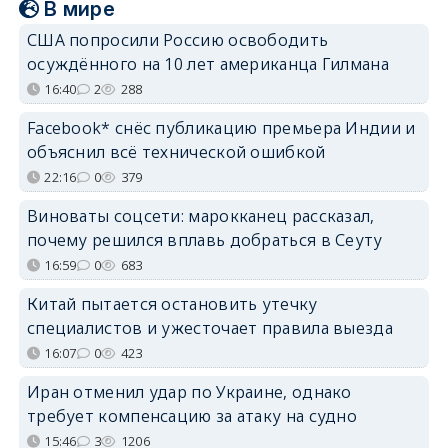
В мире
США попросили Россию освободить
осуждённого на 10 лет американца Гилмана
16:40
2
288
Facebook* снёс публикацию премьера Индии и
объяснил всё технической ошибкой
22:16
0
379
Виноваты соцсети: марокканец рассказал,
почему решился вплавь добраться в Сеуту
16:59
0
683
Китай пытается остановить утечку
специалистов и ужесточает правила выезда
16:07
0
423
Иран отменил удар по Украине, однако
требует компенсацию за атаку на судно
15:46
3
1206