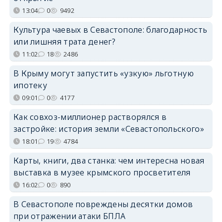
13:04
0
9492
Культура чаевых в Севастополе: благодарность
или лишняя трата денег?
11:02
18
2486
В Крыму могут запустить «узкую» льготную
ипотеку
09:01
0
4177
Как совхоз-миллионер растворялся в
застройке: история земли «Севастопольского»
18:01
19
4784
Карты, книги, два станка: чем интересна новая
выставка в музее крымского просветителя
16:02
0
890
В Севастополе повреждены десятки домов
при отражении атаки БПЛА