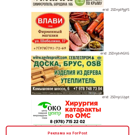
erid: 2SDnjdvhGXG
erid: 2SDnjcLUypt
erid: 2SDnjcrDNw6
Реклама на ForPost