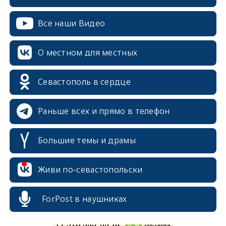
Все наши Видео
О местном для местных
Севастополь в сердце
Раньше всех и прямо в телефон
Большие темы и драмы
erid: 2SDnjcrDNw6
Живи по-севастопольски
ForPost в наушниках
erid: 2SDnjdPjgYS