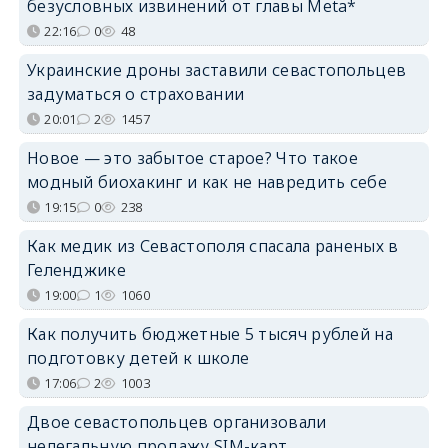
безусловных извинений от главы Meta*
22:16
0
48
Украинские дроны заставили севастопольцев
задуматься о страховании
20:01
2
1457
Новое — это забытое старое? Что такое
модный биохакинг и как не навредить себе
19:15
0
238
Как медик из Севастополя спасала раненых в
Геленджике
19:00
1
1060
Как получить бюджетные 5 тысяч рублей на
подготовку детей к школе
17:06
2
1003
Двое севастопольцев организовали
нелегальную продажу SIM-карт