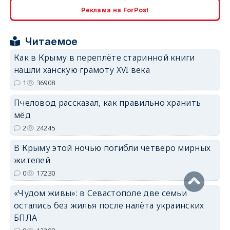
erid: 2SDnjcrDNw6
Реклама на ForPost
Читаемое
Как в Крыму в переплёте старинной книги
нашли ханскую грамоту XVI века
erid: 2SDnjdPjgYS
1
36908
Пчеловод рассказал, как правильно хранить
мёд
2
24245
В Крыму этой ночью погибли четверо мирных
erid: 2SDnjdvhGXG
жителей
0
17230
«Чудом живы»: в Севастополе две семьи
остались без жилья после налёта украинских
БПЛА