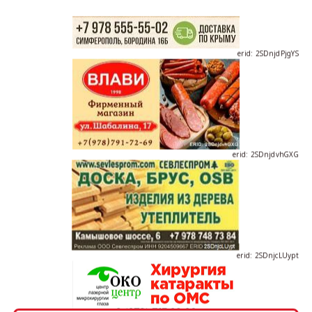
erid: 2SDnjdPjgYS
erid: 2SDnjdvhGXG
erid: 2SDnjcLUypt