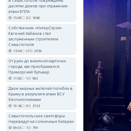
В Севастополе повреждены
десятки домов при отражении
атаки БПЛА
15:00
2
1868
Собственник «ИнтерСтроя»
Евгений Кабанов стал
заслуженным строителем
Севастополя
13:04
21
2036
От руин до визитной карточки
города: как преображался
Приморский бульвар
11:00
1
982
Двое мирных жителей погибли в
Крыму в результате атаки ВСУ
беспилотниками
10:36
0
3153
Севастопольские светофоры
переведут на солнечные батареи
09:01
7
799