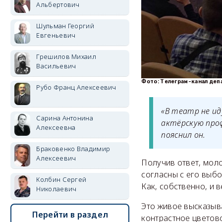
Альбертович
Шульман Георгий
Евгеньевич
Грешилов Михаил
Васильевич
Фото: Телеграм-канал деп
Рубо Франц Алексеевич
«В театр не ид
Сарина Антонина
актёрскую проф
Алексеевна
пояснил он.
Браковенко Владимир
Алексеевич
Получив ответ, моло
согласны с его выбо
Колбин Сергей
Как, собственно, и 
Николаевич
Это живое высказыва
Перейти в раздел
контрастное цветов