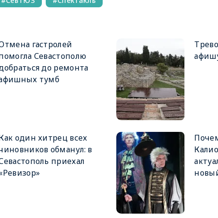
СевТЮЗ
Спектакль
Отмена гастролей
Трев
помогла Севастополю
афишу
добраться до ремонта
афишных тумб
Как один хитрец всех
Почем
чиновников обманул: в
Калио
Севастополь приехал
актуа
«Ревизор»
новый