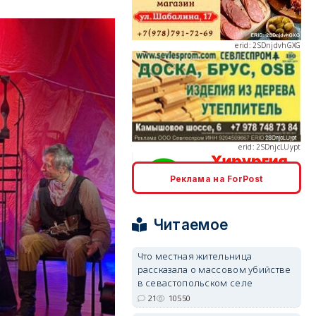
erid: 2SDnjcLUypt
Реклама на ForPost
erid: 2SDnjcrDNw6
Читаемое
Что местная жительница
рассказала о массовом убийстве
erid: 2SDnjdPjgYS
в севастопольском селе
21
10550