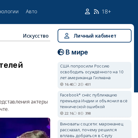
18+
нологии
Авто
Искусство
Личный кабинет
В мире
телей
США попросили Россию
освободить осуждённого на 10
лет американца Гилмана
16:40
2
401
Facebook* снёс публикацию
премьера Индии и объяснил всё
редставления актеры
технической ошибкой
чте.
22:16
0
398
Виноваты соцсети: марокканец
рассказал, почему решился
вплавь добраться в Сеуту