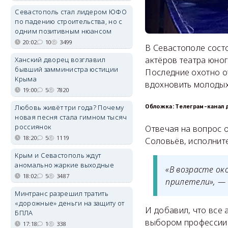
Севастополь стал лидером ЮФО
по падению строительства, но с
одним позитивным нюансом
20:02
10
3499
В Севастополе состо
актёров театра юног
Ханский дворец возглавил
бывший замминистра юстиции
Последние охотно о
Крыма
вдохновить молодых
19:00
5
7820
Любовь живёт три года? Почему
Обложка: Телеграм-канал 
новая песня стала гимном тысяч
россиянок
Отвечая на вопрос о
18:20
5
1119
Соловьёв, исполнит
Крым и Севастополь ждут
аномально жаркие выходные
«В возрасте око
18:02
5
3487
прилетели», —
Минтранс разрешил тратить
«дорожные» деньги на защиту от
И добавил, что все 
БПЛА
выбором профессии
17:18
1
338