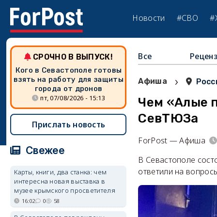
Новости
#СВО
#
Все
Рецен
СРОЧНО В ВЫПУСК!
Кого в Севастополе готовы
›
взять на работу для защиты
Афиша
Росс
города от дронов
пт, 07/08/2026 - 15:13
Чем «Алые 
СевТЮЗа
Прислать новость
ForPost — Афиша
Свежее
В Севастополе сост
ответили на вопрос
Карты, книги, два станка: чем
интересна новая выставка в
музее крымского просветителя
16:02
0
58