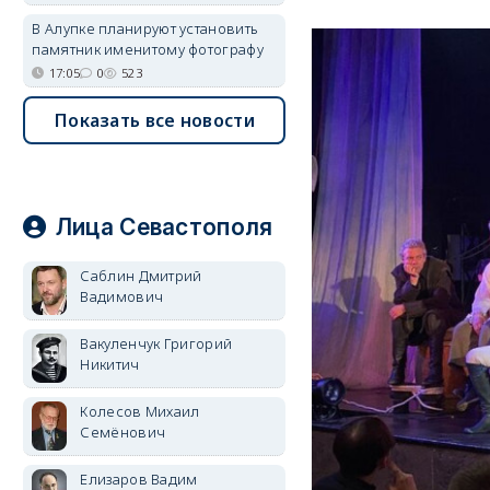
В Алупке планируют установить
памятник именитому фотографу
17:05
0
523
Показать все новости
Лица Севастополя
Саблин Дмитрий
Вадимович
Вакуленчук Григорий
Никитич
Колесов Михаил
Семёнович
Елизаров Вадим