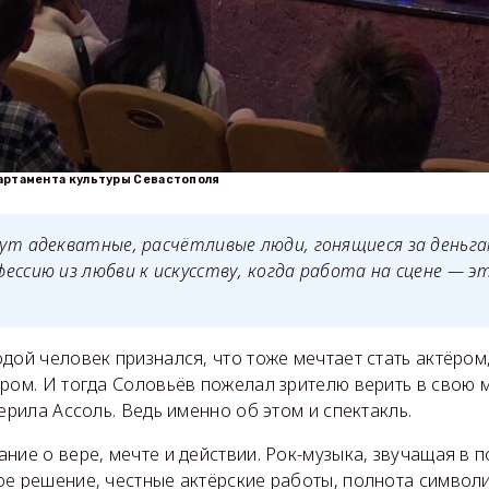
артамента культуры Севастополя
ут адекватные, расчётливые люди, гонящиеся за деньга
ессию из любви к искусству, когда работа на сцене — э
дой человек признался, что тоже мечтает стать актёром
ром. И тогда Соловьёв пожелал зрителю верить в свою ме
верила Ассоль. Ведь именно об этом и спектакль.
ние о вере, мечте и действии. Рок-музыка, звучащая в п
ое решение, честные актёрские работы, полнота символ