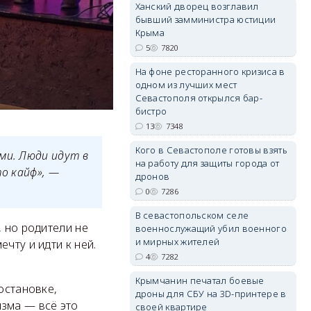
Ханский дворец возглавил
бывший замминистра юстиции
Крыма
5
7820
erid: 2SDnjdvhGXG
На фоне ресторанного кризиса в
одном из лучших мест
Севастополя открылся бар-
бистро
13
7348
Кого в Севастополе готовы взять
ми. Люди идут в
на работу для защиты города от
то кайф», —
дронов
0
7286
В севастопольском селе
, но родители не
военнослужащий убил военного
и мирных жителей
чту и идти к ней.
4
7282
Крымчанин печатал боевые
остановке,
дроны для СБУ на 3D-принтере в
изма — всё это
своей квартире