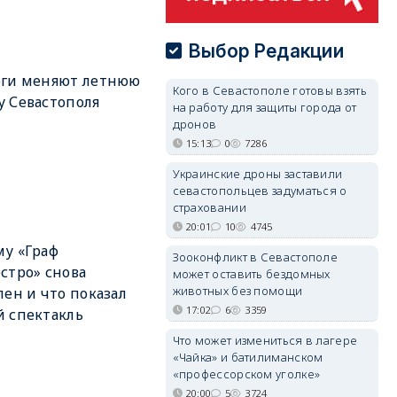
Выбор Редакции
оги меняют летнюю
Кого в Севастополе готовы взять
 Севастополя
на работу для защиты города от
дронов
15:13
0
7286
Украинские дроны заставили
севастопольцев задуматься о
страховании
20:01
10
4745
у «Граф
Зооконфликт в Севастополе
стро» снова
может оставить бездомных
животных без помощи
лен и что показал
17:02
6
3359
 спектакль
Что может измениться в лагере
«Чайка» и батилиманском
«профессорском уголке»
20:00
5
3724