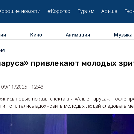
Хорошие новости
#Коротко
Туризм
Афиша
Тех
зии
Кино
Анимация
Музыка
ия
паруса» привлекают молодых зри
09/11/2025 - 12:43
оялись новые показы спектакля «Алые паруса». После п
ы и попытались вдохновить молодых людей следовать ме