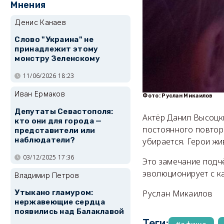
Мнения
Денис Канаев
Слово "Украина" не
принадлежит этому
монстру Зеленскому
11/06/2026 18:23
Иван Ермаков
Фото: Руслан Микаилов
Депутаты Севастополя:
Актёр Данил Высоцки
кто они для города —
постоянного повторе
представители или
наблюдатели?
убирается. Герои жи
03/12/2025 17:36
Это замечание подчё
эволюционирует с к
Владимир Петров
Руслан Микаилов
Утыкано гламуром:
нержавеющие сердца
появились над Балаклавой
Теги: