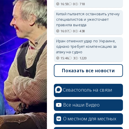
16:59
0
718
Китай пытается остановить утечку
специалистов и ужесточает
правила выезда
16:07
0
438
Иран отменил удар по Украине,
однако требует компенсацию за
атаку на судно
15:46
3
1220
Показать все новости
Севастополь на связи
Все наши Видео
О местном для местных