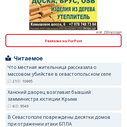
erid: 2SDnjcLUypt
Реклама на ForPost
erid: 2SDnjcrDNw6
Читаемое
Что местная жительница рассказала о
массовом убийстве в севастопольском селе
21
10695
erid: 2SDnjdPjgYS
Ханский дворец возглавил бывший
замминистра юстиции Крыма
6
9549
В Севастополе повреждены десятки домов
при отражении атаки БПЛА
erid: 2SDnjdvhGXG