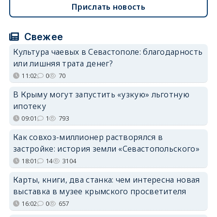
Прислать новость
Свежее
Культура чаевых в Севастополе: благодарность
или лишняя трата денег?
11:02
0
70
В Крыму могут запустить «узкую» льготную
ипотеку
09:01
1
793
Как совхоз-миллионер растворялся в
застройке: история земли «Севастопольского»
18:01
14
3104
Карты, книги, два станка: чем интересна новая
выставка в музее крымского просветителя
16:02
0
657