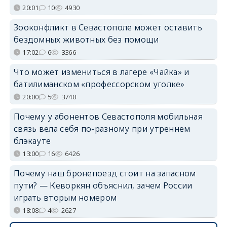
20:01
10
4930
Зооконфликт в Севастополе может оставить
бездомных животных без помощи
17:02
6
3366
Что может измениться в лагере «Чайка» и
батилиманском «профессорском уголке»
20:00
5
3740
Почему у абонентов Севастополя мобильная
связь вела себя по-разному при утреннем
блэкауте
13:00
16
6426
Почему наш бронепоезд стоит на запасном
пути? — Кеворкян объяснил, зачем России
играть вторым номером
18:08
4
2627