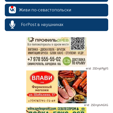
erid: 2SDnjcrDNw6
Живи по-севастопольски
ForPost в наушниках
erid: 2SDnjdPjgYS
erid: 2SDnjdvhGXG