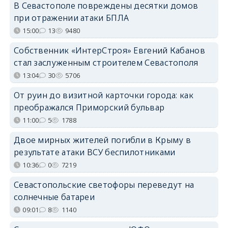
В Севастополе повреждены десятки домов
при отражении атаки БПЛА
15:00
13
9480
Собственник «ИнтерСтроя» Евгений Кабанов
стал заслуженным строителем Севастополя
13:04
30
5706
От руин до визитной карточки города: как
преображался Приморский бульвар
11:00
5
1788
Двое мирных жителей погибли в Крыму в
результате атаки ВСУ беспилотниками
10:36
0
7219
Севастопольские светофоры переведут на
солнечные батареи
09:01
8
1140