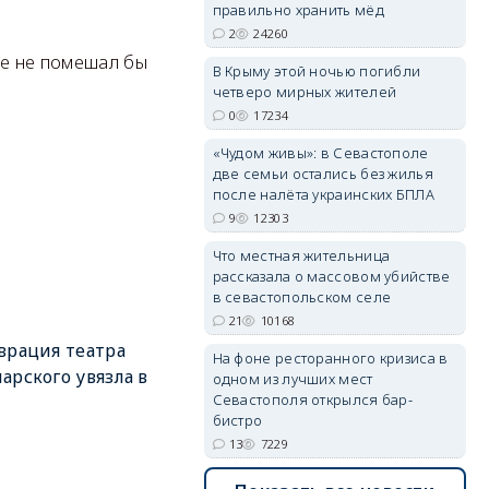
правильно хранить мёд
2
24260
не не помешал бы
erid: 2SDnjdPjgYS
В Крыму этой ночью погибли
четверо мирных жителей
0
17234
«Чудом живы»: в Севастополе
две семьи остались без жилья
после налёта украинских БПЛА
9
12303
erid: 2SDnjdvhGXG
Что местная жительница
рассказала о массовом убийстве
в севастопольском селе
21
10168
врация театра
На фоне ресторанного кризиса в
арского увязла в
одном из лучших мест
Севастополя открылся бар-
бистро
13
7229