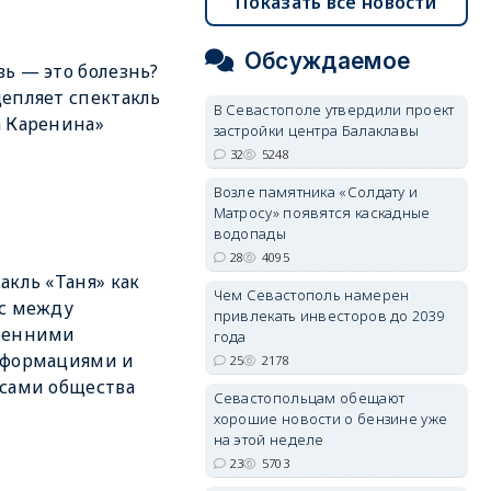
Показать все новости
Обсуждаемое
ь — это болезнь?
епляет спектакль
В Севастополе утвердили проект
 Каренина»
застройки центра Балаклавы
32
5248
Возле памятника «Солдату и
Матросу» появятся каскадные
водопады
28
4095
акль «Таня» как
Чем Севастополь намерен
с между
привлекать инвесторов до 2039
ренними
года
сформациями и
25
2178
сами общества
Севастопольцам обещают
хорошие новости о бензине уже
на этой неделе
23
5703