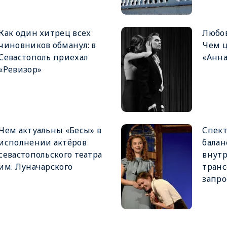
Как один хитрец всех
Любов
чиновников обманул: в
Чем ц
Севастополь приехал
«Анна
«Ревизор»
Чем актуальны «Бесы» в
Спект
исполнении актёров
балан
севастопольского театра
внут
им. Луначарского
тран
запро