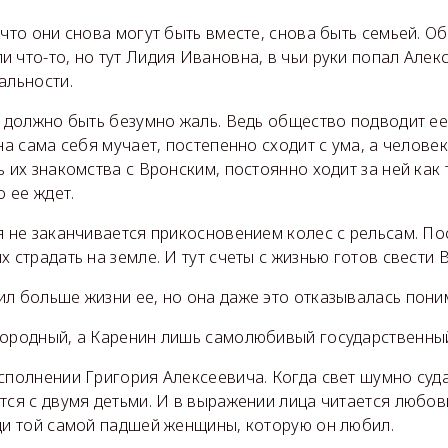
 что они снова могут быть вместе, снова быть семьей. Об
 что-то, но тут Лидия Ивановна, в чьи руки попал Алек
альности.
е должно быть безумно жаль. Ведь общество подводит ее
она сама себя мучает, постепенно сходит с ума, а челове
ь их знакомства с Вронским, постоянно ходит за ней как 
о ее ждет.
я не заканчивается прикосновением колес с рельсам. По
х страдать на земле. И тут счеты с жизнью готов свести 
л больше жизни ее, но она даже это отказывалась пони
городный, а Каренин лишь самолюбивый государственны
сполнении Григория Алексеевича. Когда свет шумно суд
тся с двумя детьми. И в выражении лица читается любовь
ади той самой падшей женщины, которую он любил.