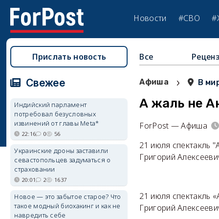
Новости
#СВО
#
Прислать новость
Все
Рецен
›
Свежее
Афиша
В ми
А жаль не А
Индийский парламент
потребовал безусловных
извинений от главы Meta*
ForPost — Афиша
22:16
0
56
21 июля спектакль "
Украинские дроны заставили
Григорий Алексееви
севастопольцев задуматься о
страховании
20:01
2
1637
21 июля спектакль «
Новое — это забытое старое? Что
такое модный биохакинг и как не
Григорий Алексееви
навредить себе