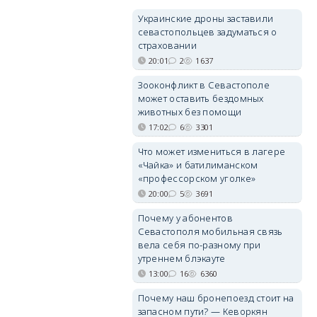
Украинские дроны заставили
севастопольцев задуматься о
страховании
20:01
2
1637
Зооконфликт в Севастополе
может оставить бездомных
животных без помощи
17:02
6
3301
Что может измениться в лагере
«Чайка» и батилиманском
«профессорском уголке»
20:00
5
3691
Почему у абонентов
Севастополя мобильная связь
вела себя по-разному при
утреннем блэкауте
13:00
16
6360
Почему наш бронепоезд стоит на
запасном пути? — Кеворкян