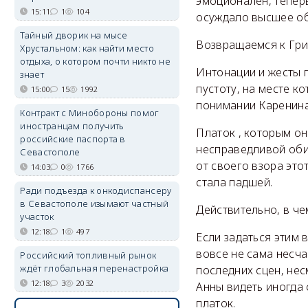
эмоционален, теперь
15:11
1
104
осуждало высшее о
Тайный дворик на мысе
Возвращаемся к Григ
Хрустальном: как найти место
отдыха, о котором почти никто не
Интонации и жесты п
знает
пустоту, на месте к
15:00
15
1992
понимании Каренина
Контракт с Минобороны помог
иностранцам получить
Платок , которым он
российские паспорта в
несправедливой обид
Севастополе
от своего взора это
14:03
0
1766
стала падшей.
Ради подъезда к онкодиспансеру
в Севастополе изымают частный
Действительно, в че
участок
12:18
1
497
Если задаться этим
вовсе не сама несча
Российский топливный рынок
ждёт глобальная перенастройка
последних сцен, не
12:18
3
2032
Анны видеть иногда 
платок.