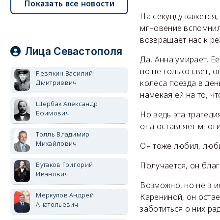
Показать все новости
На секунду кажется,
мгновение вспомнили
возвращает нас к ре
Лица Севастополя
Да, Анна умирает. Е
но не только свет, 
Ревякин Василий
колеса поезда в ден
Дмитриевич
намекая ей на то, чт
Щербак Александр
Ефимович
Но ведь эта трагеди
она оставляет многи
Толль Владимир
Михайлович
Он тоже любил, люби
Бутаков Григорий
Получается, он бла
Иванович
Возможно, но не в и
Меркулов Андрей
Карениной, он остае
Анатольевич
заботиться о них р