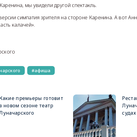
аренина, мы увидели другой спектакль.
версии симпатия зрителя на стороне Каренина. А вот Ан
расть калачей».
рского
чарского
афиша
Какие премьеры готовит
Реста
в новом сезоне театр
Лунач
Луначарского
судах