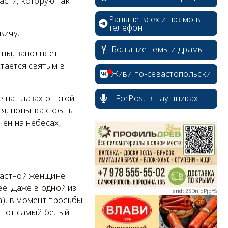
асти, которую так
Раньше всех и прямо в
телефон
вичу.
Большие темы и драмы
нны, заполняет
стается святым в
Живи по-севастопольски
ForPost в наушниках
 на глазах от этой
я, попытка скрыть
erid: 2SDnjcrDNw6
чен на небесах,
частной женщине
ее. Даже в одной из
erid: 2SDnjdPjgYS
), в момент просьбы
а тот самый белый