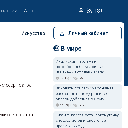
18+
нологии
Авто
Искусство
Личный кабинет
В мире
Индийский парламент
потребовал безусловных
извинений от главы Meta*
22:16
0
56
ежиссёр театра
Виноваты соцсети: марокканец
рассказал, почему решился
вплавь добраться в Сеуту
16:59
0
587
ежиссёр театра
Китай пытается остановить утечку
специалистов и ужесточает
правила выезда