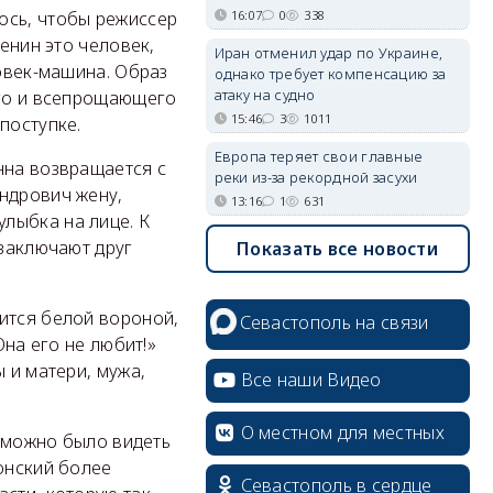
16:07
0
338
ось, чтобы режиссер
ренин это человек,
Иран отменил удар по Украине,
ловек-машина. Образ
однако требует компенсацию за
атаку на судно
ого и всепрощающего
15:46
3
1011
поступке.
Европа теряет свои главные
нна возвращается с
реки из-за рекордной засухи
ндрович жену,
13:16
1
631
лыбка на лице. К
 заключают друг
Показать все новости
ится белой вороной,
Севастополь на связи
Она его не любит!»
 и матери, мужа,
Все наши Видео
О местном для местных
о можно было видеть
онский более
Севастополь в сердце