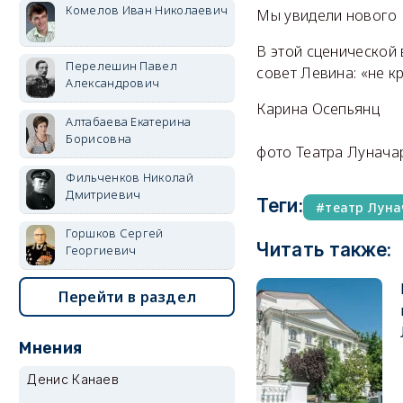
Комелов Иван Николаевич
Мы увидели нового К
В этой сценической 
Перелешин Павел
совет Левина: «не к
Александрович
Карина Осепьянц
Алтабаева Екатерина
Борисовна
фото Театра Лунача
Фильченков Николай
Дмитриевич
Теги:
театр Луна
Горшков Сергей
Читать также:
Георгиевич
Перейти в раздел
Мнения
Денис Канаев