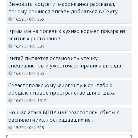
Виноваты соцсети: марокканец рассказал,
почему решился вплавь добраться в Сеуту
16:59
0
366
Крымчан на полевых кухнях кормят повара из
элитных ресторанов
16:47
1
504
Китай пытается остановить утечку
специалистов и ужесточает правила выезда
16:07
0
255
Севастопольскому Фиоленту к сентябрю
обещают новое пространство для отдыха
16:05
5
1615
Ночная атака БПЛА на Севастополь: сбиты 4
беспилотника, пострадавших нет
15:30
0
528