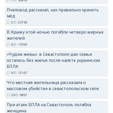
1
36850
Пчеловод рассказал, как правильно хранить
мёд
erid: 2SDnjdPjgYS
2
23736
В Крыму этой ночью погибли четверо мирных
жителей
0
17093
erid: 2SDnjdvhGXG
«Чудом живы»: в Севастополе две семьи
остались без жилья после налёта украинских
БПЛА
9
12167
Что местная жительница рассказала о
массовом убийстве в севастопольском селе
20
9897
При атаке БПЛА на Севастополь погибла
женщина