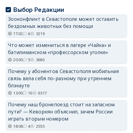
Выбор Редакции
Зооконфликт в Севастополе может оставить
бездомных животных без помощи
17:02
6
3219
Что может измениться в лагере «Чайка» и
батилиманском «профессорском уголке»
20:00
5
3680
Почему у абонентов Севастополя мобильная
связь вела себя по-разному при утреннем
блэкауте
13:00
16
6317
Почему наш бронепоезд стоит на запасном
пути? — Кеворкян объяснил, зачем России
играть вторым номером
18:08
4
2555