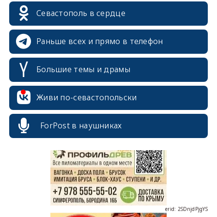
Севастополь в сердце
Раньше всех и прямо в телефон
Большие темы и драмы
Живи по-севастопольски
erid: 2SDnjcrDNw6
ForPost в наушниках
erid: 2SDnjdPjgYS