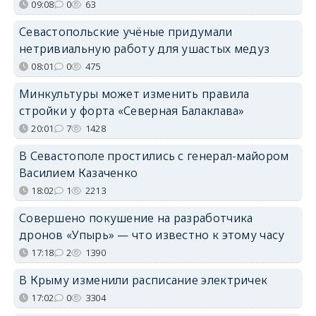
09:08
0
63
Севастопольские учёные придумали
нетривиальную работу для ушастых медуз
08:01
0
475
Минкультуры может изменить правила
стройки у форта «Северная Балаклава»
20:01
7
1428
В Севастополе простились с генерал-майором
Василием Казаченко
18:02
1
2213
Совершено покушение на разработчика
дронов «Упырь» — что известно к этому часу
17:18
2
1390
В Крыму изменили расписание электричек
17:02
0
3304