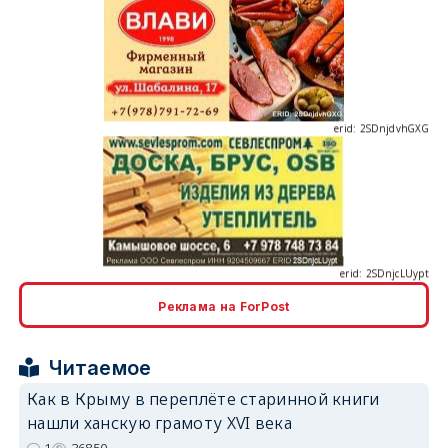
erid: 2SDnjdvhGXG
erid: 2SDnjcLUypt
Реклама на ForPost
Читаемое
erid: 2SDnjcrDNw6
Как в Крыму в переплёте старинной книги
нашли ханскую грамоту XVI века