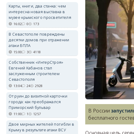
Карты, книги, два станка: чем
интересна новая выставка в
музее крымского просветителя
16:02
0
173
В Севастополе повреждены
десятки домов при отражении
атаки БПЛА
15:00
3
4118
Собственник «ИнтерСтроя»
Евгений Кабанов стал
заслуженным строителем
Севастополя
13:04
24
2928
От руин до визитной карточки
города: как преображался
Приморский бульвар
В России
запустил
11:00
1
1257
бесплатного гостев
Двое мирных жителей погибли в
Крыму в результате атаки ВСУ
Основная цель серв