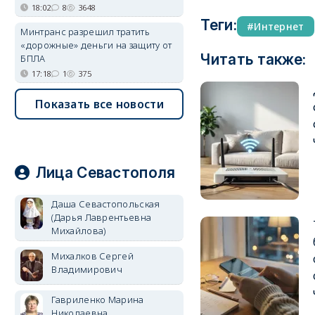
18:02
8
3648
Теги:
Интернет
Минтранс разрешил тратить
«дорожные» деньги на защиту от
Читать также:
БПЛА
17:18
1
375
Показать все новости
Лица Севастополя
Даша Севастопольская
(Дарья Лаврентьевна
Михайлова)
Михалков Сергей
Владимирович
Гавриленко Марина
Николаевна