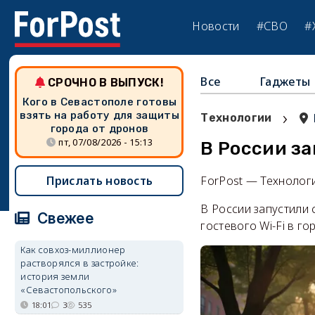
Новости
#СВО
#
Все
Гаджеты
СРОЧНО В ВЫПУСК!
Кого в Севастополе готовы
›
взять на работу для защиты
Технологии
города от дронов
пт, 07/08/2026 - 15:13
В России за
Прислать новость
ForPost — Технолог
В России запустили 
Свежее
гостевого Wi-Fi в г
Как совхоз-миллионер
растворялся в застройке:
история земли
«Севастопольского»
18:01
3
535