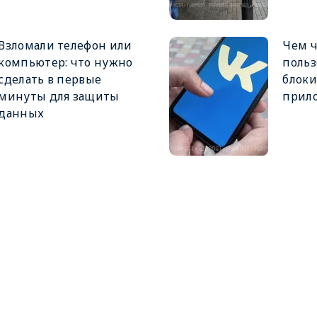
Взломали телефон или
Чем ч
компьютер: что нужно
польз
сделать в первые
блоки
минуты для защиты
прил
данных