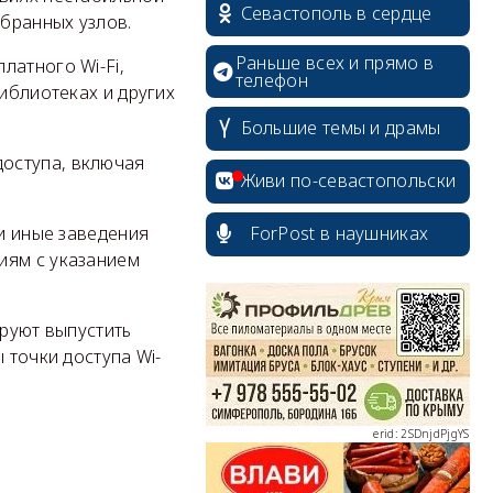
Севастополь в сердце
бранных узлов.
Раньше всех и прямо в
латного Wi-Fi,
телефон
библиотеках и других
Большие темы и драмы
оступа, включая
Живи по-севастопольски
ForPost в наушниках
ли иные заведения
иям с указанием
erid: 2SDnjcrDNw6
ируют выпустить
 точки доступа Wi-
erid: 2SDnjdPjgYS