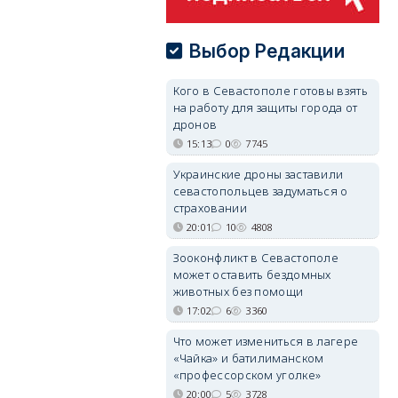
Выбор Редакции
Кого в Севастополе готовы взять
на работу для защиты города от
дронов
15:13
0
7745
Украинские дроны заставили
севастопольцев задуматься о
страховании
20:01
10
4808
Зооконфликт в Севастополе
может оставить бездомных
животных без помощи
17:02
6
3360
Что может измениться в лагере
«Чайка» и батилиманском
«профессорском уголке»
20:00
5
3728