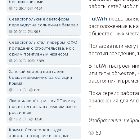
беспилотниками
работы сетей мобил
10:36
0
4454
TutWiFi
представляе
Севастопольские светофоры
переведут на солнечные батареи
расположенные в каф
09:01
7
903
общественных места
Севастополь стал лидером ЮФО
Пользователи могут
по падению строительства, но с
логотип заведения, т
одним позитивным нюансом
20:02
10
3689
В TutWiFi встроен и
Ханский дворец возглавил
или типы объектов,
бывший замминистра юстиции
расстояния и времен
Крыма
19:00
5
8286
Пока сервис работае
приложения для Andr
Любовь живёт три года? Почему
новая песня стала гимном тысяч
Fi.
россиянок
18:20
5
1220
Изображение: нейро
Крым и Севастополь ждут
60
аномально жаркие выходные