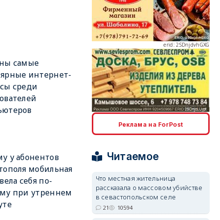
erid: 2SDnjdvhGXG
аны самые
ярные интернет-
сы среди
ователей
ьютеров
erid: 2SDnjcLUypt
Реклама на ForPost
Читаемое
у у абонентов
тополя мобильная
Что местная жительница
 вела себя по-
рассказала о массовом убийстве
erid: 2SDnjcrDNw6
ому при утреннем
в севастопольском селе
уте
21
10594