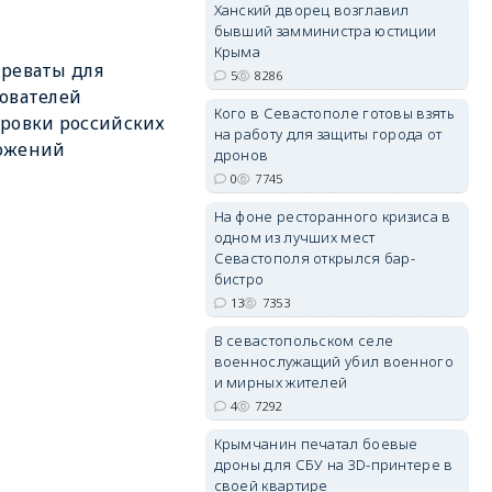
Ханский дворец возглавил
бывший замминистра юстиции
Крыма
реваты для
5
8286
erid: 2SDnjdPjgYS
ователей
Кого в Севастополе готовы взять
ровки российских
на работу для защиты города от
ожений
дронов
0
7745
На фоне ресторанного кризиса в
одном из лучших мест
erid: 2SDnjdvhGXG
Севастополя открылся бар-
бистро
13
7353
В севастопольском селе
военнослужащий убил военного
и мирных жителей
4
7292
Крымчанин печатал боевые
дроны для СБУ на 3D-принтере в
своей квартире