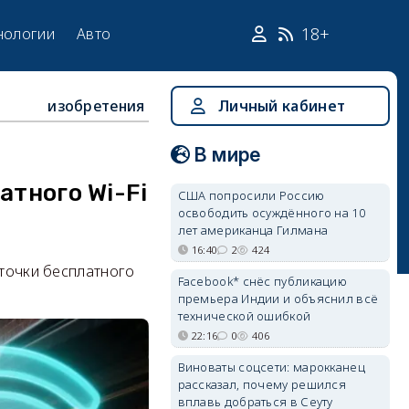
18+
нологии
Авто
изобретения
Личный кабинет
В мире
атного Wi-Fi
США попросили Россию
освободить осуждённого на 10
лет американца Гилмана
16:40
2
424
 точки бесплатного
Facebook* снёс публикацию
премьера Индии и объяснил всё
технической ошибкой
22:16
0
406
Виноваты соцсети: марокканец
рассказал, почему решился
вплавь добраться в Сеуту