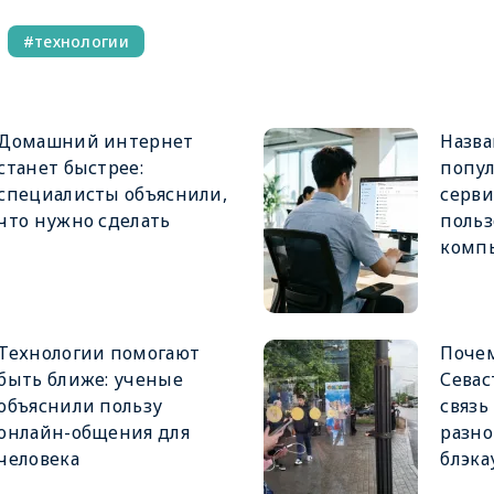
технологии
Домашний интернет
Назв
станет быстрее:
попул
специалисты объяснили,
серви
что нужно сделать
польз
комп
Технологии помогают
Почем
быть ближе: ученые
Севас
объяснили пользу
связь
онлайн-общения для
разн
человека
блэка