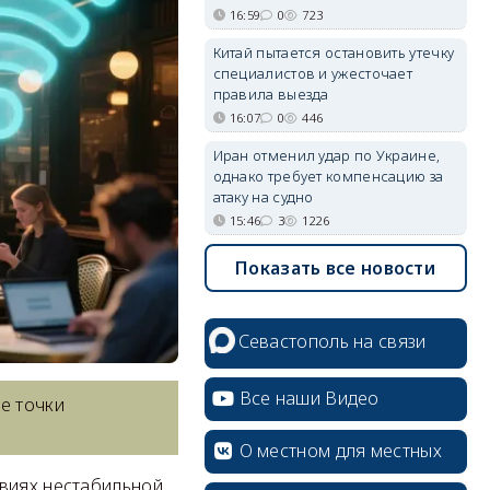
16:59
0
723
Китай пытается остановить утечку
специалистов и ужесточает
правила выезда
16:07
0
446
Иран отменил удар по Украине,
однако требует компенсацию за
атаку на судно
15:46
3
1226
Показать все новости
Севастополь на связи
Все наши Видео
е точки
О местном для местных
овиях нестабильной