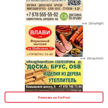
erid: 2SDnjdPjgYS
erid: 2SDnjdvhGXG
erid: 2SDnjcLUypt
Реклама на ForPost