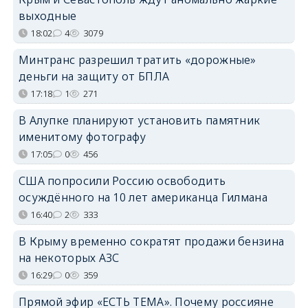
выходные
18:02
4
3079
Минтранс разрешил тратить «дорожные»
деньги на защиту от БПЛА
17:18
1
271
В Алупке планируют установить памятник
именитому фотографу
17:05
0
456
США попросили Россию освободить
осуждённого на 10 лет американца Гилмана
16:40
2
333
В Крыму временно сократят продажи бензина
на некоторых АЗС
16:29
0
359
Прямой эфир «ЕСТЬ ТЕМА». Почему россияне