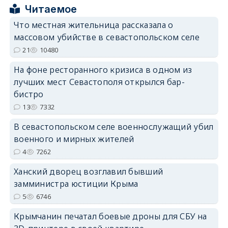
Читаемое
Что местная жительница рассказала о
erid: 2SDnjcrDNw6
массовом убийстве в севастопольском селе
21
10480
На фоне ресторанного кризиса в одном из
лучших мест Севастополя открылся бар-
бистро
13
7332
erid: 2SDnjdPjgYS
В севастопольском селе военнослужащий убил
военного и мирных жителей
4
7262
Ханский дворец возглавил бывший
erid: 2SDnjdvhGXG
замминистра юстиции Крыма
5
6746
Крымчанин печатал боевые дроны для СБУ на