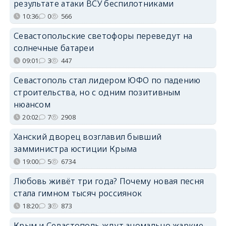
результате атаки ВСУ беспилотниками
10:36
0
566
Севастопольские светофоры переведут на
солнечные батареи
09:01
3
447
Севастополь стал лидером ЮФО по падению
строительства, но с одним позитивным
нюансом
20:02
7
2908
Ханский дворец возглавил бывший
замминистра юстиции Крыма
19:00
5
6734
Любовь живёт три года? Почему новая песня
стала гимном тысяч россиянок
18:20
3
873
Крым и Севастополь ждут аномально жаркие