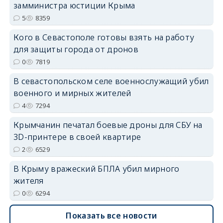
erid: 2SDnjdPjgYS
замминистра юстиции Крыма
5
8359
Кого в Севастополе готовы взять на работу
для защиты города от дронов
0
7819
erid: 2SDnjdvhGXG
В севастопольском селе военнослужащий убил
военного и мирных жителей
4
7294
Крымчанин печатал боевые дроны для СБУ на
3D-принтере в своей квартире
2
6529
В Крыму вражеский БПЛА убил мирного
жителя
0
6294
Показать все новости