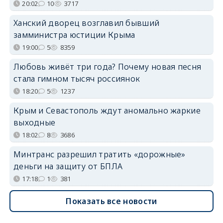
20:02
10
3717
Ханский дворец возглавил бывший
замминистра юстиции Крыма
19:00
5
8359
Любовь живёт три года? Почему новая песня
стала гимном тысяч россиянок
18:20
5
1237
Крым и Севастополь ждут аномально жаркие
выходные
18:02
8
3686
Минтранс разрешил тратить «дорожные»
деньги на защиту от БПЛА
17:18
1
381
Показать все новости