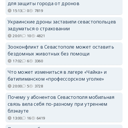
для защиты города от дронов
15:13
0
7819
Украинские дроны заставили севастопольцев
задуматься о страховании
20:01
10
4821
Зооконфликт в Севастополе может оставить
бездомных животных без помощи
17:02
6
3360
Что может измениться в лагере «Чайка» и
батилиманском «профессорском уголке»
20:00
5
3728
Почему у абонентов Севастополя мобильная
связь вела себя по-разному при утреннем
блэкауте
13:00
16
6419