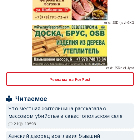
erid: 2SDnjdvhGXG
erid: 2SDnjcLUypt
Реклама на ForPost
erid: 2SDnjcrDNw6
Читаемое
Что местная жительница рассказала о
массовом убийстве в севастопольском селе
21
10598
Ханский дворец возглавил бывший