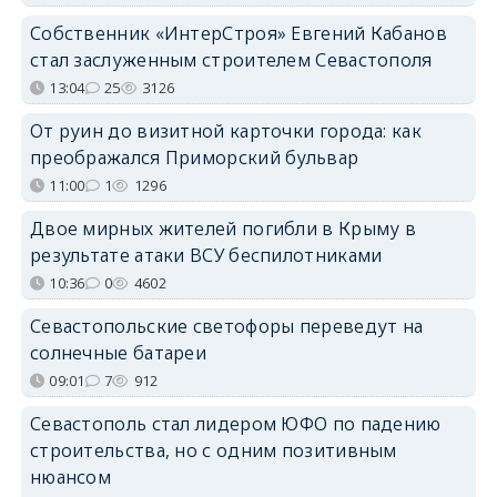
Собственник «ИнтерСтроя» Евгений Кабанов
стал заслуженным строителем Севастополя
13:04
25
3126
От руин до визитной карточки города: как
преображался Приморский бульвар
11:00
1
1296
Двое мирных жителей погибли в Крыму в
результате атаки ВСУ беспилотниками
10:36
0
4602
Севастопольские светофоры переведут на
солнечные батареи
09:01
7
912
Севастополь стал лидером ЮФО по падению
строительства, но с одним позитивным
нюансом