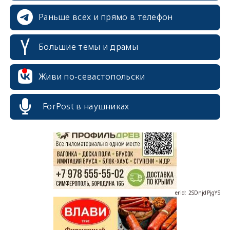
Раньше всех и прямо в телефон
Большие темы и драмы
Живи по-севастопольски
erid: 2SDnjcrDNw6
ForPost в наушниках
erid: 2SDnjdPjgYS