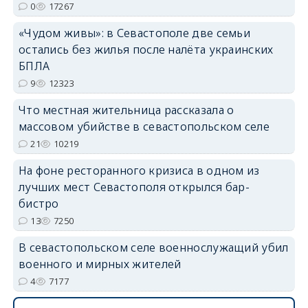
0
17267
erid: 2SDnjdPjgYS
«Чудом живы»: в Севастополе две семьи
остались без жилья после налёта украинских
БПЛА
9
12323
Что местная жительница рассказала о
erid: 2SDnjdvhGXG
массовом убийстве в севастопольском селе
21
10219
На фоне ресторанного кризиса в одном из
лучших мест Севастополя открылся бар-
бистро
13
7250
В севастопольском селе военнослужащий убил
военного и мирных жителей
4
7177