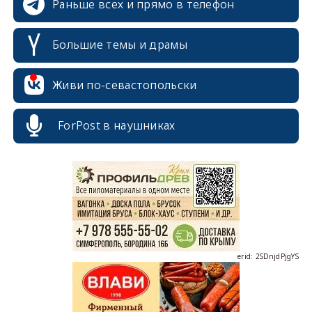
Раньше всех и прямо в телефон
Большие темы и драмы
Живи по-севастопольски
ForPost в наушниках
erid: 2SDnjcrDNw6
erid: 2SDnjdPjgYS