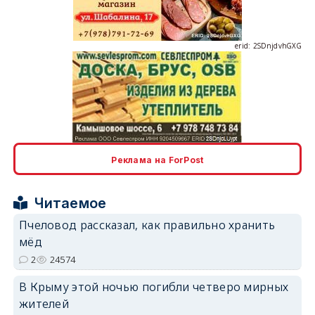
erid: 2SDnjdvhGXG
erid: 2SDnjcLUypt
Реклама на ForPost
Читаемое
Пчеловод рассказал, как правильно хранить
erid: 2SDnjcrDNw6
мёд
2
24574
В Крыму этой ночью погибли четверо мирных
жителей