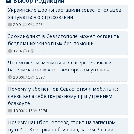
Выбор Редакции
Украинские дроны заставили севастопольцев
задуматься о страховании
20:01
9
3361
Зооконфликт в Севастополе может оставить
бездомных животных без помощи
17:02
6
3313
Что может измениться в лагере «Чайка» и
батилиманском «профессорском уголке»
20:00
5
3697
Почему у абонентов Севастополя мобильная
связь вела себя по-разному при утреннем
блэкауте
13:00
16
6374
Почему наш бронепоезд стоит на запасном
пути? — Кеворкян объяснил, зачем России