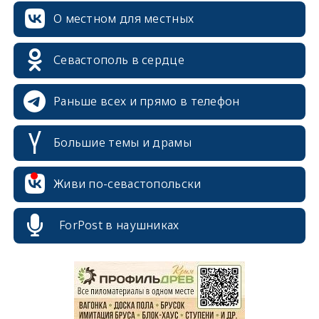
О местном для местных
Севастополь в сердце
Раньше всех и прямо в телефон
Большие темы и драмы
Живи по-севастопольски
ForPost в наушниках
erid: 2SDnjcrDNw6