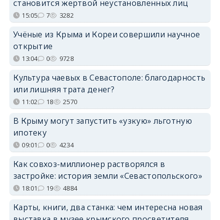
становится жертвой неустановленных лиц
15:05
7
3282
Учёные из Крыма и Кореи совершили научное
открытие
13:04
0
9728
Культура чаевых в Севастополе: благодарность
или лишняя трата денег?
11:02
18
2570
В Крыму могут запустить «узкую» льготную
ипотеку
09:01
0
4234
Как совхоз-миллионер растворялся в
застройке: история земли «Севастопольского»
18:01
19
4884
Карты, книги, два станка: чем интересна новая
выставка в музее крымского просветителя