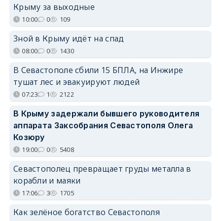
Крыму за выходные
10:00
0
109
Зной в Крыму идёт на спад
08:00
0
1430
В Севастополе сбили 15 БПЛА, на Инжире
тушат лес и эвакуируют людей
07:23
1
2122
В Крыму задержали бывшего руководителя
аппарата Заксобрания Севастополя Олега
Козюру
19:00
0
5408
Севастополец превращает груды металла в
корабли и маяки
17:06
3
1705
Как зелёное богатство Севастополя