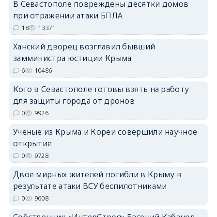
В Севастополе повреждены десятки домов
при отражении атаки БПЛА
erid: 2SDnjcrDNw6
18
13371
Ханский дворец возглавил бывший
замминистра юстиции Крыма
6
10486
Кого в Севастополе готовы взять на работу
erid: 2SDnjdPjgYS
для защиты города от дронов
0
9926
Учёные из Крыма и Кореи совершили научное
открытие
0
9728
erid: 2SDnjdvhGXG
Двое мирных жителей погибли в Крыму в
результате атаки ВСУ беспилотниками
0
9608