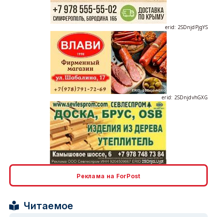
erid: 2SDnjdPjgYS
erid: 2SDnjdvhGXG
erid: 2SDnjcLUypt
Реклама на ForPost
Читаемое