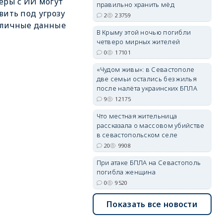
еры с ИИ могут
правильно хранить мёд
вить под угрозу
2
23759
 личные данные
erid: 2SDnjdPjgYS
В Крыму этой ночью погибли
четверо мирных жителей
0
17101
«Чудом живы»: в Севастополе
две семьи остались без жилья
после налёта украинских БПЛА
9
12175
erid: 2SDnjdvhGXG
Что местная жительница
рассказала о массовом убийстве
в севастопольском селе
20
9908
При атаке БПЛА на Севастополь
погибла женщина
0
9520
Показать все новости