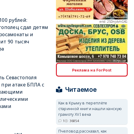
100 рублей:
erid: 2SDnjdvhGXG
тополец сдал детям
росамокаты и
ит 90 тысяч
фа
erid: 2SDnjcLUypt
Реклама на ForPost
ь Севастополя
 при атаке БПЛА с
Читаемое
жающими
ллическими
Как в Крыму в переплёте
ками
старинной книги нашли ханскую
erid: 2SDnjcrDNw6
грамоту XVI века
1
36854
Пчеловод рассказал, как