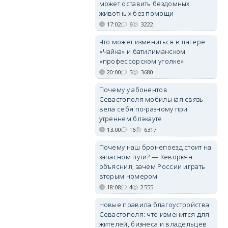
может оставить бездомных
животных без помощи
17:02
6
3222
Что может измениться в лагере
«Чайка» и батилиманском
«профессорском уголке»
20:00
5
3680
Почему у абонентов
Севастополя мобильная связь
вела себя по-разному при
утреннем блэкауте
13:00
16
6317
Почему наш бронепоезд стоит на
запасном пути? — Кеворкян
объяснил, зачем России играть
вторым номером
18:08
4
2555
Новые правила благоустройства
Севастополя: что изменится для
жителей, бизнеса и владельцев