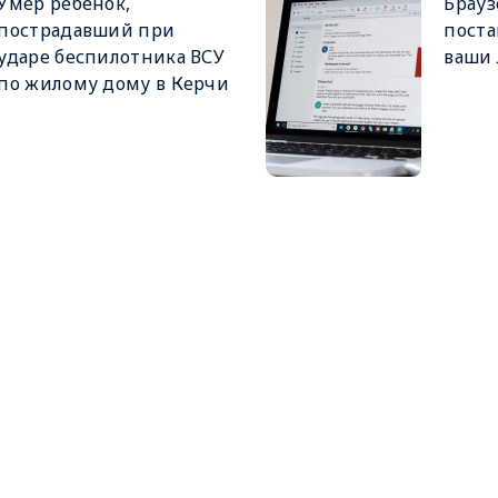
Умер ребёнок,
Брауз
пострадавший при
поста
ударе беспилотника ВСУ
ваши
по жилому дому в Керчи