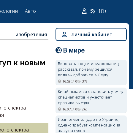
18+
нологии
Авто
изобретения
Личный кабинет
В мире
туп к новым
Виноваты соцсети: марокканец
рассказал, почему решился
вплавь добраться в Сеуту
16:59
0
378
Китай пытается остановить утечку
специалистов и ужесточает
правила выезда
ого спектра
16:07
0
260
ая
Иран отменил удар по Украине,
однако требует компенсацию за
кого спектра
атаку на судно