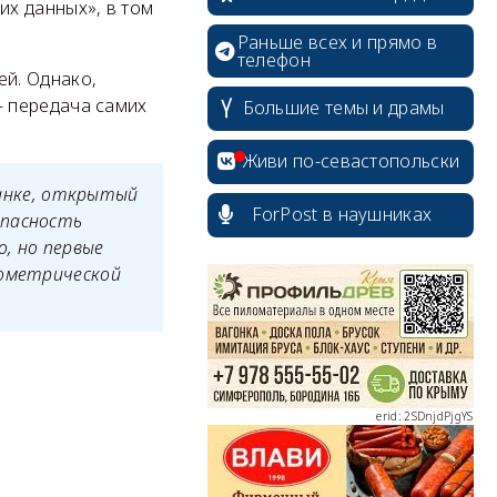
х данных», в том
Раньше всех и прямо в
телефон
й. Однако,
 передача самих
Большие темы и драмы
Живи по-севастопольски
 банке, открытый
ForPost в наушниках
опасность
, но первые
erid: 2SDnjcrDNw6
иометрической
erid: 2SDnjdPjgYS