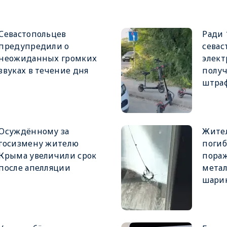
Севастопольцев
Ради 
предупредили о
севас
неожиданных громких
элект
звуках в течение дня
получ
штра
Осуждённому за
Жител
госизмену жителю
погиб
Крыма увеличили срок
пора
после апелляции
мета
шари