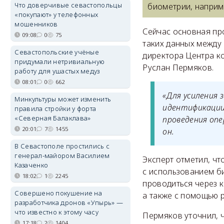
Что доверчивые севастопольцы
биометрии, наприм
«покупают» у телефонных
мошенников
Сейчас основная пр
09:08
0
75
таких данных между
Севастопольские учёные
директора Центра к
придумали нетривиальную
Руслан Пермяков.
работу для ушастых медуз
08:01
0
662
«Для усиления
Минкультуры может изменить
идентификации
правила стройки у форта
«Северная Балаклава»
проведения опе
20:01
7
1455
он.
В Севастополе простились с
генерал-майором Василием
Эксперт отметил, чт
Казаченко
с использованием б
18:02
1
2245
проводиться через 
Совершено покушение на
а также с помощью р
разработчика дронов «Упырь» —
что известно к этому часу
Пермяков уточнил, 
17:18
2
1404