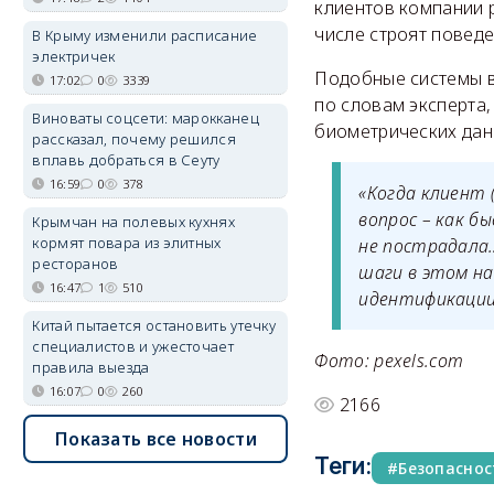
клиентов компании 
числе строят повед
В Крыму изменили расписание
электричек
Подобные системы в
17:02
0
3339
по словам эксперта
Виноваты соцсети: марокканец
биометрических дан
рассказал, почему решился
вплавь добраться в Сеуту
16:59
0
378
«Когда клиент 
вопрос – как 
Крымчан на полевых кухнях
кормят повара из элитных
не пострадала…
ресторанов
шаги в этом на
16:47
1
510
идентификации»
Китай пытается остановить утечку
специалистов и ужесточает
Фото: pexels.com
правила выезда
16:07
0
260
2166
Показать все новости
Теги:
Безопаснос