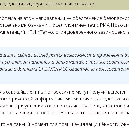
ер, идентифицируясь с помощью сетчатки.
облема на этом направлении — обеспечение безопаснос
 отдельными банками, поделился мнением с РИА Новост
омпетенций НТИ «Технологии доверенного взаимодейств
 защиты сейчас исследуются возможности применения 
 при снятии наличных в банкоматах, а также соотнесе
рации с данными GPS/ГЛОНАСС смартфона пользователя»
о в ближайшие пять лет россияне могут получить доступ
иометрической информации. Биометрическая идентифик
камеры при условии хорошего качества передаваемого 
аспознавания голоса, отпечатка или сканирования сетча
что на данный момент для повышения защищённости фин