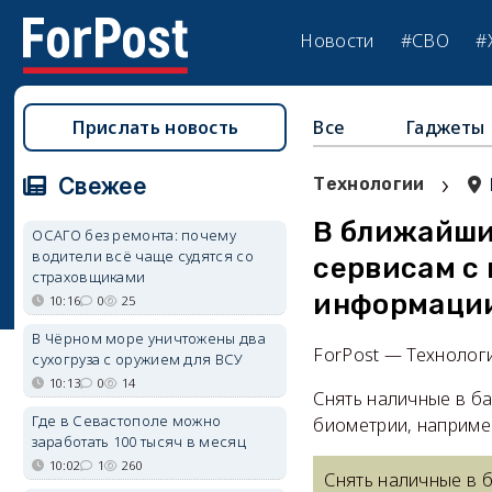
Новости
#СВО
#
Прислать новость
Все
Гаджеты
›
Свежее
Технологии
В ближайшие
ОСАГО без ремонта: почему
водители всё чаще судятся со
сервисам с
страховщиками
информаци
10:16
0
25
В Чёрном море уничтожены два
ForPost — Технолог
сухогруза с оружием для ВСУ
10:13
0
14
Снять наличные в б
Где в Севастополе можно
биометрии, наприме
заработать 100 тысяч в месяц
10:02
1
260
Снять наличные в 