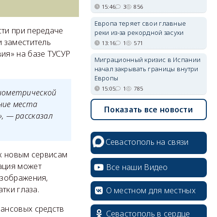
15:46
3
856
Европа теряет свои главные
ти при передаче
реки из-за рекордной засухи
и заместитель
13:16
1
571
ия» на базе ТУСУР
Миграционный кризис в Испании
начал закрывать границы внутри
Европы
15:05
1
785
биометрической
ние места
Показать все новости
, — рассказал
Севастополь на связи
 к новым сервисам
ация может
Все наши Видео
изображения,
тки глаза.
О местном для местных
ансовых средств
Севастополь в сердце